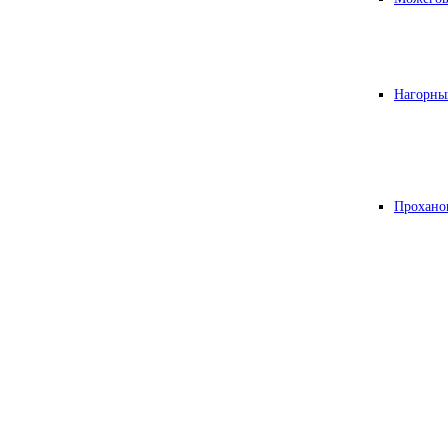
Нагорны
Прохано