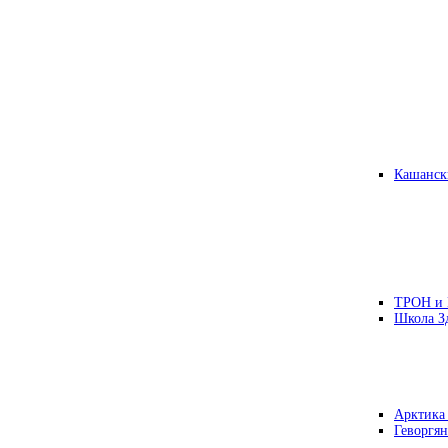
Кашанск
ТРОН и
Школа З
Арктика
Геворгян