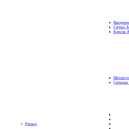
Введени
Гаубец 
Клесов А
Метаисто
Спицын
Раскол