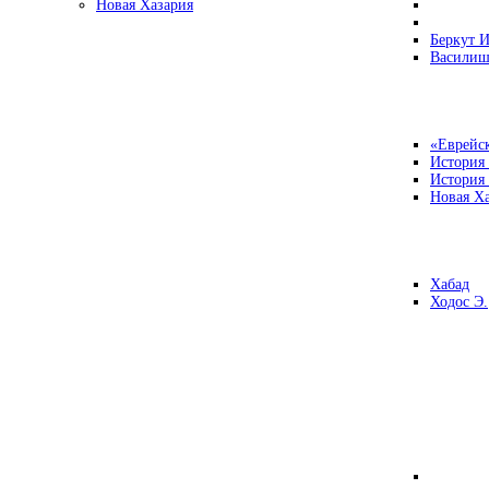
Новая Хазария
Беркут И
Василиш
«Еврейск
История
История
Новая Ха
Хабад
Ходос Э.