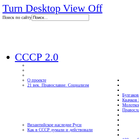
Turn Desktop View Off
Поиск по сайту
СССР 2.0
О проекте
21 век. Православие. Социализм
Булгаков
Квачков 
Молотко
Правосл
Византийское наследие Руси
Как в СССР думали и действовали