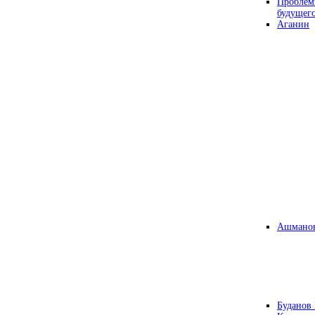
Проблем
будущег
Аганин
Ашманов
Буданов 