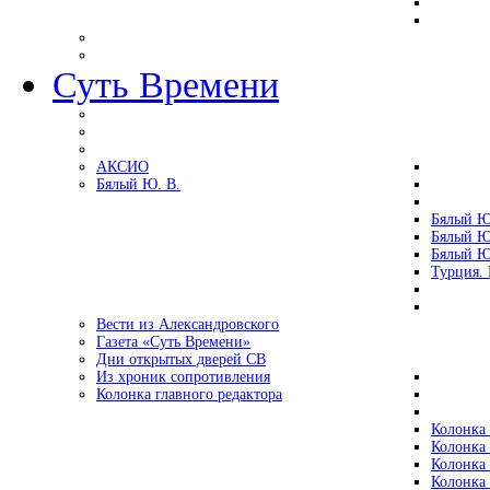
Суть Времени
АКСИО
Бялый Ю. В.
Бялый Ю
Бялый Ю
Бялый Ю
Турция.
Вести из Александровского
Газета «Суть Времени»
Дни открытых дверей СВ
Из хроник сопротивления
Колонка главного редактора
Колонка 
Колонка 
Колонка 
Колонка 