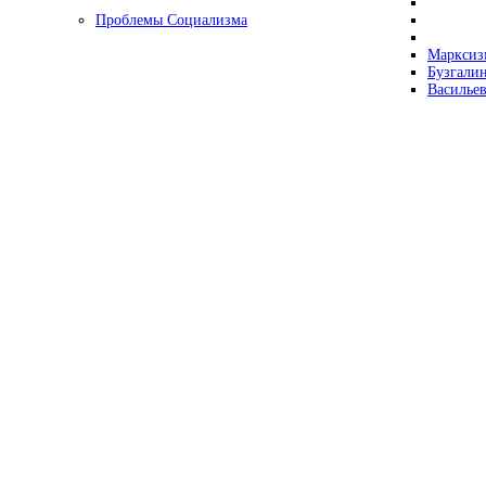
Проблемы Социализма
Марксизм
Бузгалин
Васильев