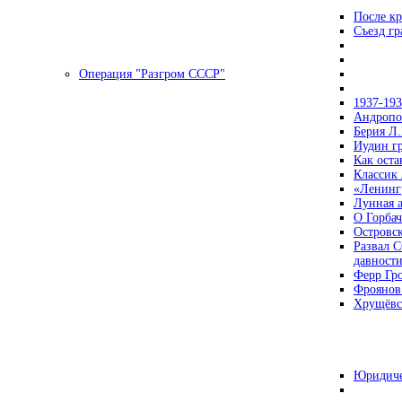
После кр
Съезд г
Операция "Разгром СССР"
1937-19
Андропов
Берия Л.
Иудин гр
Как ост
Классик
«Ленинг
Лунная 
О Горбач
Островс
Развал С
давност
Ферр Гр
Фроянов
Хрущёвск
Юридиче