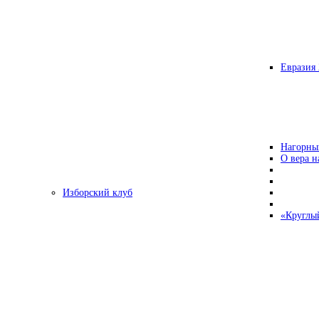
Евразия 
Нагорны
О вера н
Изборский клуб
«Круглы