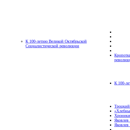
К 100-летию Великой Октябрьской
Социалистической революции
Кропотк
революц
К 100-ле
Троцкий
«Хлебны
Хроники
Яковлев
Яковлев 