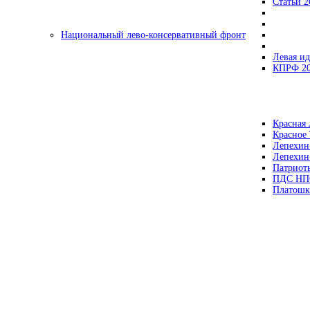
Статьи 2
Национальный лево-консервативный фронт
Левая ид
КПРФ 2
Красная 
Красное
Лепехин
Лепехин
Патриот
ПДС НП
Платошк