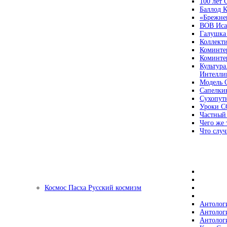
100 лет
Баллод К
«Брежне
ВОВ Иса
Галушка
Коллект
Коминте
Коминте
Культура
Интеллиг
Модель 
Сапелки
Сухопут
Уроки С
Частный
Чего же 
Что случ
Космос Пасха Русский космизм
Антолог
Антолог
Антолог