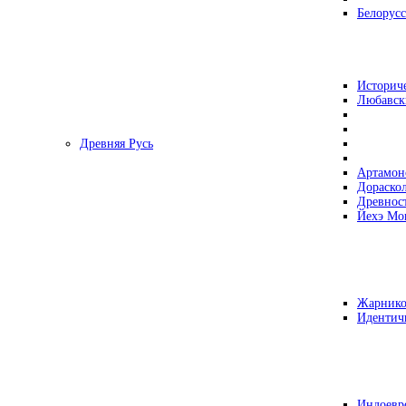
Белорусс
Историч
Любавск
Древняя Русь
Артамон
Дораско
Древнос
Йехэ Мо
Жарнико
Идентич
Индоевр