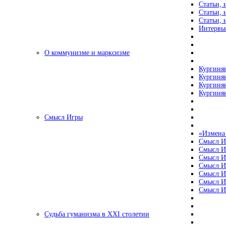
Статьи, 
Статьи, 
Статьи, 
Интервью
О коммунизме и марксизме
Кургинян
Кургинян
Кургинян
Кургинян
Смысл Игры
«Измена
Смысл И
Смысл И
Смысл И
Смысл И
Смысл И
Смысл И
Смысл И
Судьба гуманизма в XXI столетии