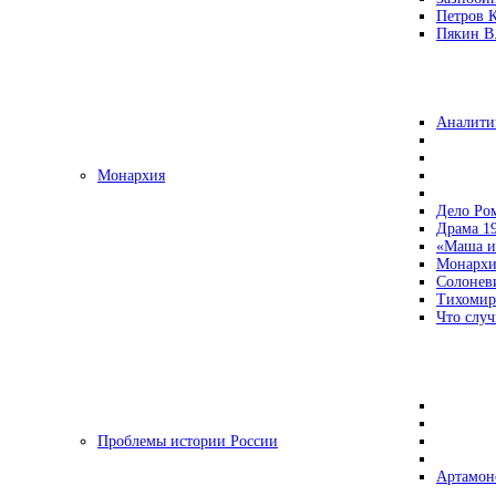
Петров 
Пякин В.
Аналити
Монархия
Дело Ро
Драма 19
«Маша и
Монархи
Солонев
Тихомир
Что случ
Проблемы истории России
Артамон