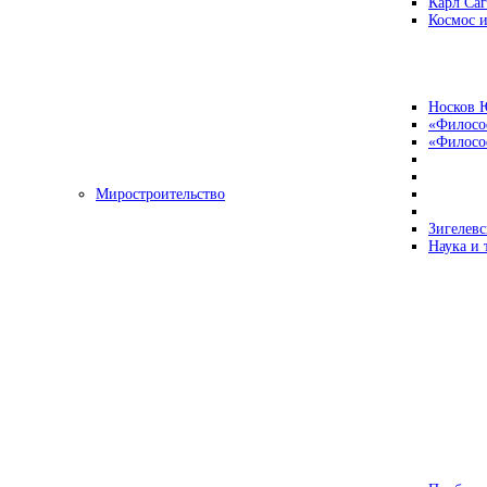
Карл Са
Космос и
Носков 
«Филосо
«Философ
Миростроительство
Зигелевс
Наука и 