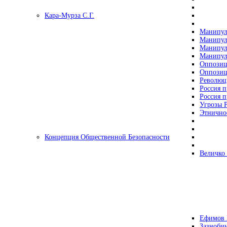
Кара-Мурза С.Г.
Манипул
Манипул
Манипул
Манипул
Оппозиц
Оппозиц
Революц
Россия п
Россия п
Угрозы Р
Этнично
Концепция Общественной Безопасности
Величко
Ефимов 
Зазнобин