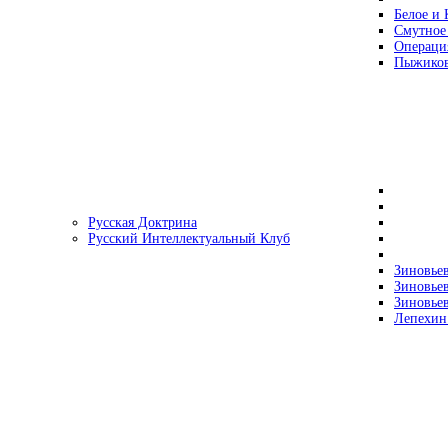
Белое и 
Смутное
Операци
Пыжиков
Русская Доктрина
Русский Интеллектуальный Клуб
Зиновьев
Зиновьев
Зиновьев
Лепехин