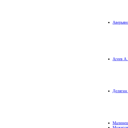
Аверьяно
Агеев А.
Делягин 
Малинец
Можегов