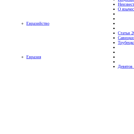
Неизвес
О язычес
Евразийство
Статьи 2
Савицки
Трубецк
Евразия
Девятов 