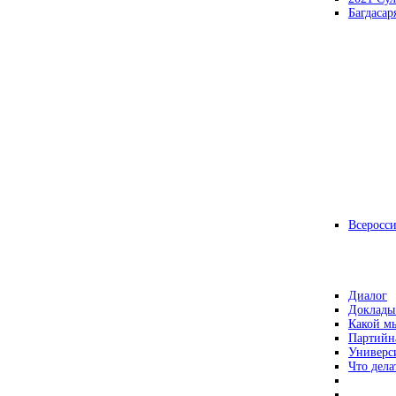
Багдасар
Всеросс
Диалог
Доклады
Какой мы
Партийн
Универс
Что дела