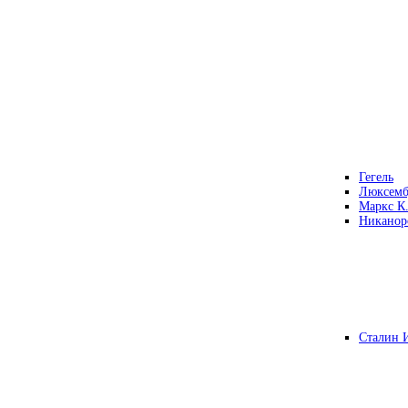
Гегель
Люксемб
Маркс К
Никанор
Сталин 