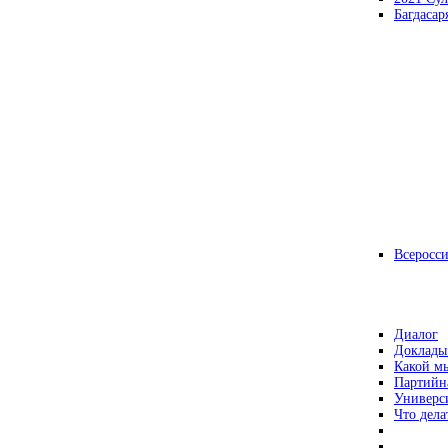
Багдасар
Всеросс
Диалог
Доклады
Какой мы
Партийн
Универс
Что дела