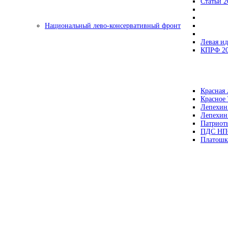
Статьи 2
Национальный лево-консервативный фронт
Левая ид
КПРФ 2
Красная 
Красное
Лепехин
Лепехин
Патриот
ПДС НП
Платошк