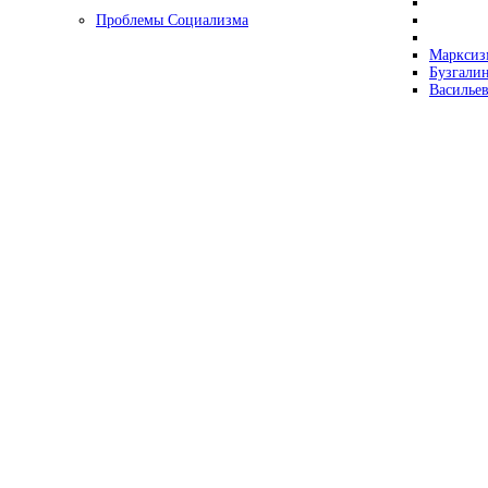
Проблемы Социализма
Марксизм
Бузгалин
Васильев