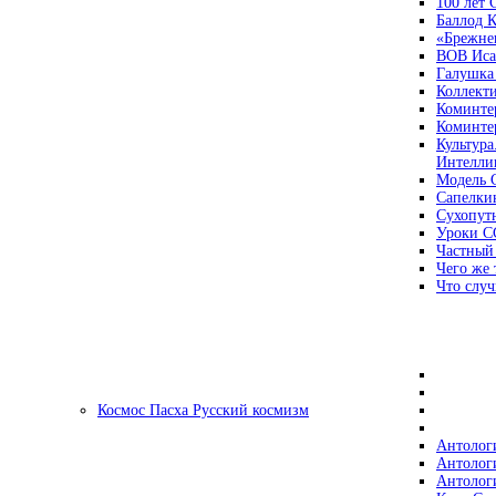
100 лет
Баллод К
«Брежне
ВОВ Иса
Галушка
Коллект
Коминте
Коминте
Культура
Интеллиг
Модель 
Сапелки
Сухопут
Уроки С
Частный
Чего же 
Что случ
Космос Пасха Русский космизм
Антолог
Антолог
Антолог