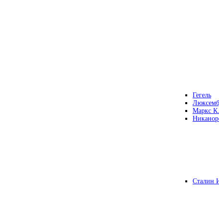
Гегель
Люксемб
Маркс К
Никанор
Сталин 