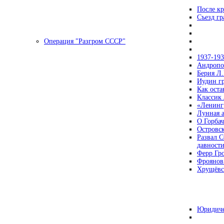
После кр
Съезд г
Операция "Разгром СССР"
1937-19
Андропов
Берия Л.
Иудин гр
Как ост
Классик
«Ленинг
Лунная 
О Горбач
Островс
Развал С
давност
Ферр Гр
Фроянов
Хрущёвск
Юридиче