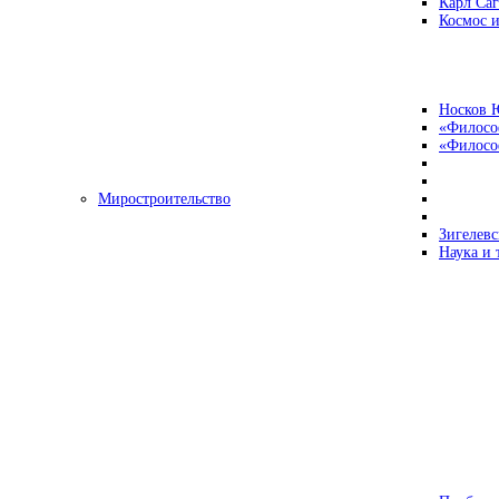
Карл Са
Космос и
Носков 
«Филосо
«Философ
Миростроительство
Зигелевс
Наука и 