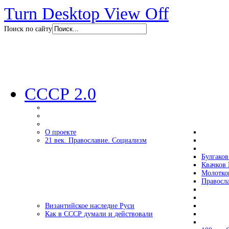
Turn Desktop View Off
Поиск по сайту
СССР 2.0
О проекте
21 век. Православие. Социализм
Булгаков
Квачков 
Молотко
Правосл
Византийское наследие Руси
Как в СССР думали и действовали