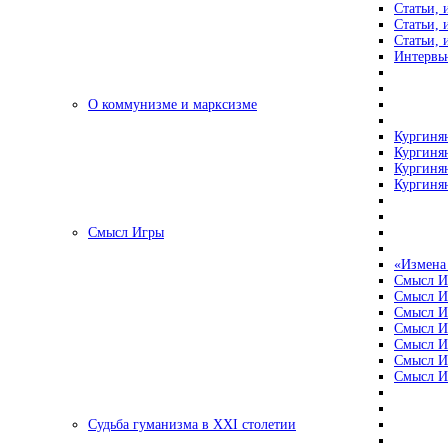
Статьи, 
Статьи, 
Статьи, 
Интервью
О коммунизме и марксизме
Кургинян
Кургинян
Кургинян
Кургинян
Смысл Игры
«Измена
Смысл И
Смысл И
Смысл И
Смысл И
Смысл И
Смысл И
Смысл И
Судьба гуманизма в XXI столетии