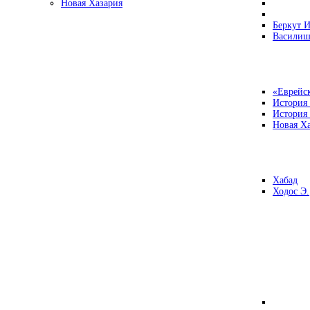
Новая Хазария
Беркут И
Василиш
«Еврейск
История
История
Новая Ха
Хабад
Ходос Э.