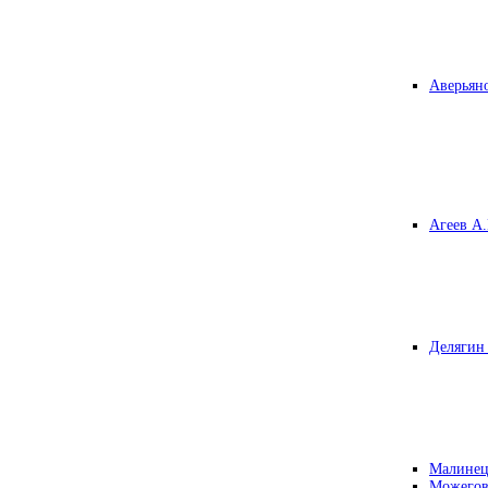
Аверьяно
Агеев А.
Делягин 
Малинец
Можегов