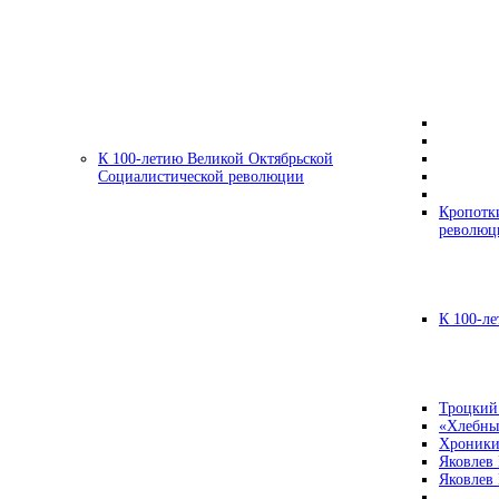
К 100-летию Великой Октябрьской
Социалистической революции
Кропотк
революц
К 100-ле
Троцкий
«Хлебны
Хроники
Яковлев
Яковлев 