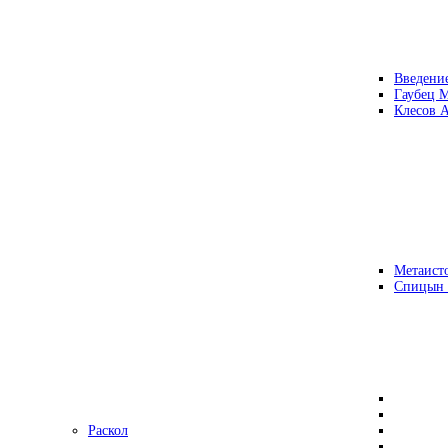
Введени
Гаубец 
Клесов А
Метаисто
Спицын
Раскол