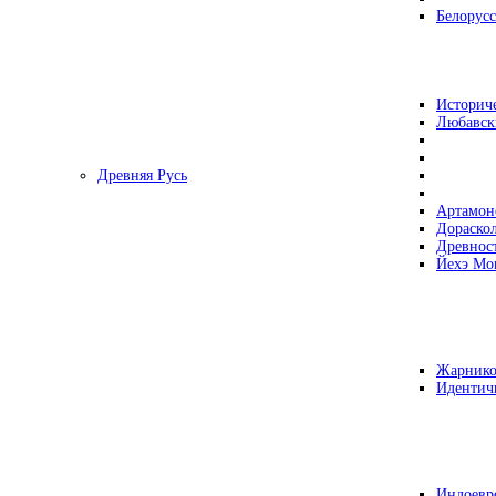
Белорусс
Историч
Любавск
Древняя Русь
Артамон
Дораско
Древнос
Йехэ Мо
Жарнико
Идентич
Индоевр