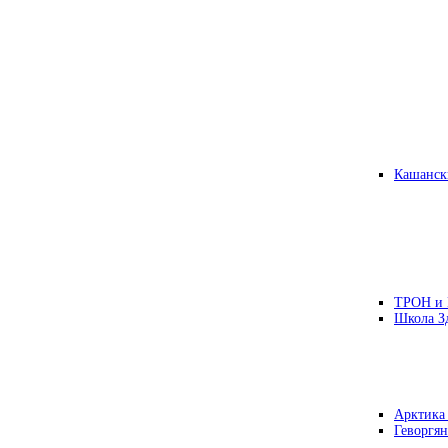
Кашанск
ТРОН и
Школа З
Арктика
Геворгян