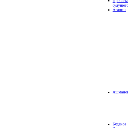
Проблем
будущег
Аганин
Ашманов
Буданов 