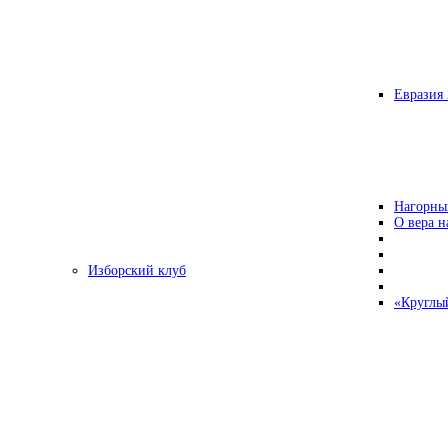
Евразия 
Нагорны
О вера н
Изборский клуб
«Круглы