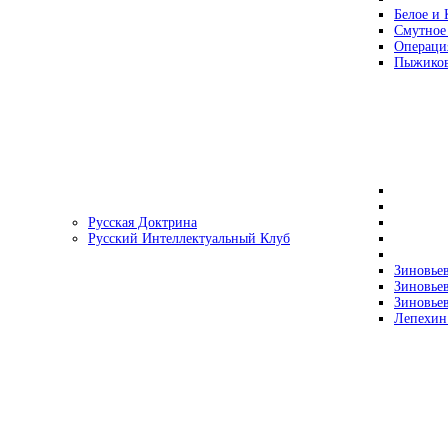
Белое и 
Смутное
Операци
Пыжиков
Русская Доктрина
Русский Интеллектуальный Клуб
Зиновьев
Зиновьев
Зиновьев
Лепехин