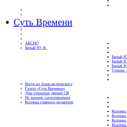
Суть Времени
АКСИО
Бялый Ю. В.
Бялый Ю
Бялый Ю
Бялый Ю
Турция.
Вести из Александровского
Газета «Суть Времени»
Дни открытых дверей СВ
Из хроник сопротивления
Колонка главного редактора
Колонка 
Колонка 
Колонка 
Колонка 