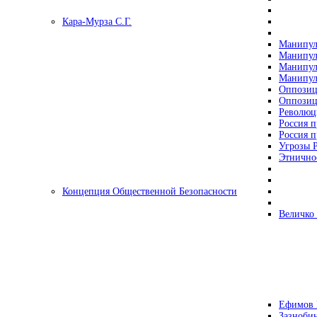
Кара-Мурза С.Г.
Манипул
Манипул
Манипул
Манипул
Оппозиц
Оппозиц
Революц
Россия п
Россия п
Угрозы Р
Этнично
Концепция Общественной Безопасности
Величко
Ефимов 
Зазнобин