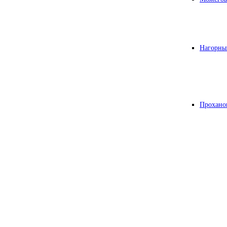
Нагорны
Прохано