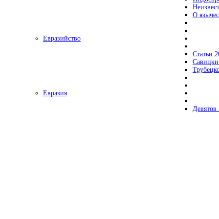
Неизвес
О язычес
Евразийство
Статьи 2
Савицки
Трубецк
Евразия
Девятов 