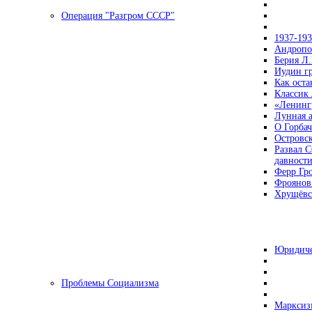
Операция "Разгром СССР"
1937-19
Андропов
Берия Л.
Иудин гр
Как ост
Классик
«Ленинг
Лунная 
О Горбач
Островс
Развал С
давност
Ферр Гр
Фроянов
Хрущёвск
Юридиче
Проблемы Социализма
Марксизм