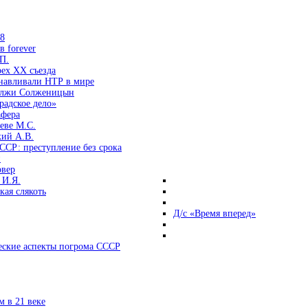
38
 forever
П.
ех ХХ съезда
анавливали НТР в мире
 лжи Солженицын
радское дело»
афера
еве М.С.
кий А.В.
ССР: преступление без срока
и
овер
 И.Я.
ая слякоть
Д/с «Время вперед»
ские аспекты погрома СССР
 в 21 веке