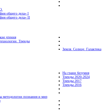
Ю.
фия общего дела» I
ия общего дела» II
кие чтения
технологии. Тренды
Земля. Солнце. Галактика
На грани безумия
Тренды 2020-2024
Тренды 2017
Тренды 2016
ы методологии познания и мир
о