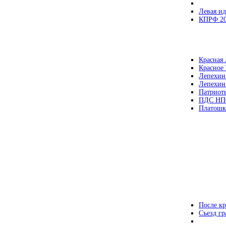
Левая ид
КПРФ 2
Красная 
Красное
Лепехин
Лепехин
Патриот
ПДС НП
Платошк
После кр
Съезд г