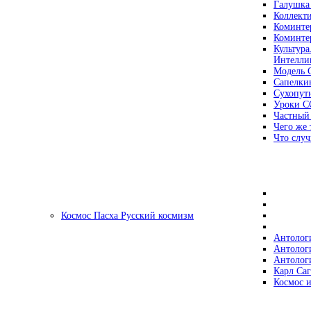
Галушка
Коллект
Коминте
Коминте
Культура
Интеллиг
Модель 
Сапелки
Сухопут
Уроки С
Частный
Чего же 
Что случ
Космос Пасха Русский космизм
Антолог
Антолог
Антолог
Карл Са
Космос и