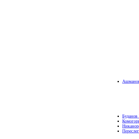
Ашманов
Буданов 
Комогор
Никанор
Переслег