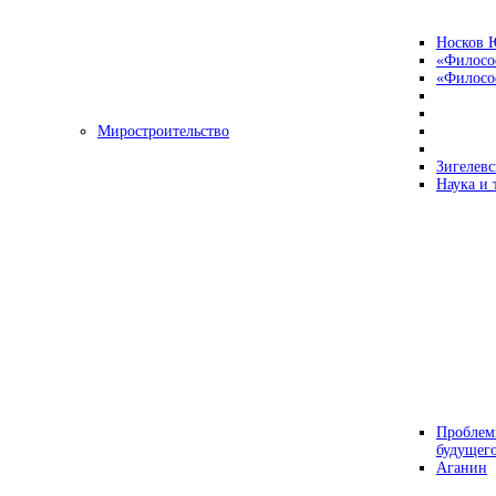
Носков 
«Филосо
«Философ
Миростроительство
Зигелевс
Наука и 
Проблем
будущег
Аганин