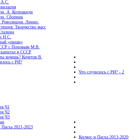
 А.С.
ивизация
рн. А. Колпакиди
рн. Сборник
. Революция. Ленин.
енция. Творчество масс
Сталина
н Н.С.
ный «океан»
ССР с Поповым М.В.
 капитал в СССР
ты хочешь? Кочетов В.
илось с РИ?
Что случилось с РИ? - 2
ия Ч1
ия Ч2
ия Ч3
ган
 Пасха 2021-2023
Космос и Пасха 2013-2020