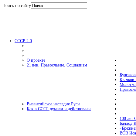
Поиск по сайту
СССР 2.0
О проекте
21 век. Православие. Социализм
Булгаков
Квачков 
Молотко
Правосл
Византийское наследие Руси
Как в СССР думали и действовали
100 лет
Баллод К
«Брежне
ВОВ Иса