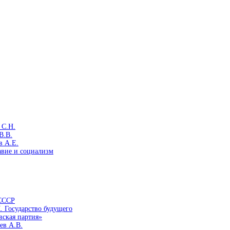
 С.Н.
В.В.
в А.Е.
авие и социализм
 СССР
. Государство будущего
вская партия»
ев А.В.