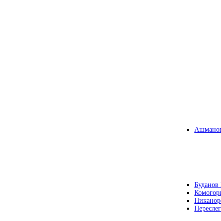
Ашманов
Буданов 
Комогор
Никанор
Переслег