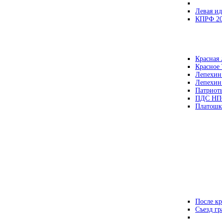
Левая ид
КПРФ 2
Красная 
Красное
Лепехин
Лепехин
Патриот
ПДС НП
Платошк
После кр
Съезд г