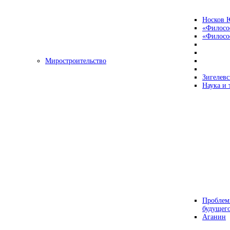
Носков 
«Филосо
«Философ
Миростроительство
Зигелевс
Наука и 
Проблем
будущег
Аганин