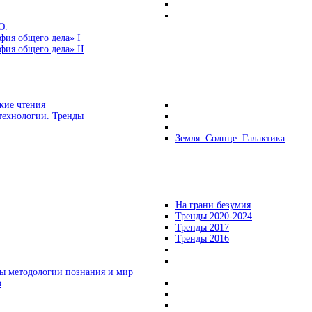
Ю.
фия общего дела» I
ия общего дела» II
кие чтения
технологии. Тренды
Земля. Солнце. Галактика
На грани безумия
Тренды 2020-2024
Тренды 2017
Тренды 2016
ы методологии познания и мир
о