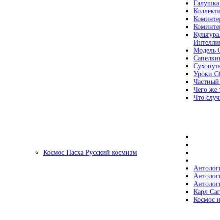
Галушка
Коллект
Коминте
Коминте
Культура
Интеллиг
Модель 
Сапелки
Сухопут
Уроки С
Частный
Чего же 
Что случ
Космос Пасха Русский космизм
Антолог
Антолог
Антолог
Карл Са
Космос и