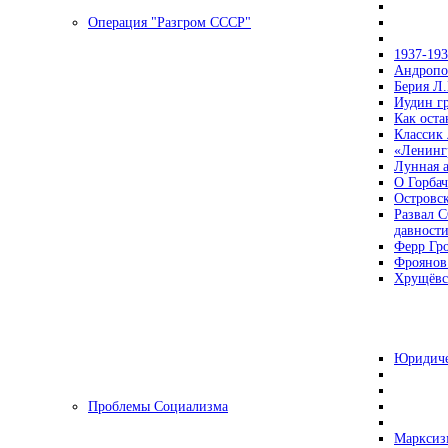
Операция "Разгром СССР"
1937-19
Андропов
Берия Л.
Иудин гр
Как ост
Классик
«Ленинг
Лунная 
О Горбач
Островс
Развал С
давност
Ферр Гр
Фроянов
Хрущёвск
Юридиче
Проблемы Социализма
Марксизм