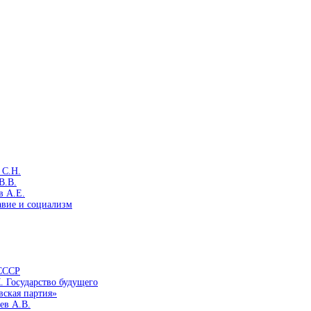
 С.Н.
В.В.
в А.Е.
авие и социализм
 СССР
. Государство будущего
вская партия»
ев А.В.