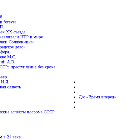
38
 forever
П.
ех ХХ съезда
анавливали НТР в мире
 лжи Солженицын
радское дело»
афера
еве М.С.
кий А.В.
ССР: преступление без срока
и
овер
 И.Я.
ая слякоть
Д/с «Время вперед»
ские аспекты погрома СССР
 в 21 веке