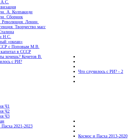
 А.С.
ивизация
рн. А. Колпакиди
рн. Сборник
. Революция. Ленин.
енция. Творчество масс
Сталина
н Н.С.
ный «океан»
ССР с Поповым М.В.
 капитал в СССР
ты хочешь? Кочетов В.
илось с РИ?
Что случилось с РИ? - 2
ия Ч1
ия Ч2
ия Ч3
ган
 Пасха 2021-2023
Космос и Пасха 2013-2020