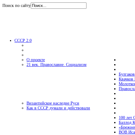
Поиск по сайту
СССР 2.0
О проекте
21 век. Православие. Социализм
Булгаков
Квачков 
Молотко
Правосл
Византийское наследие Руси
Как в СССР думали и действовали
100 лет
Баллод К
«Брежне
ВОВ Иса