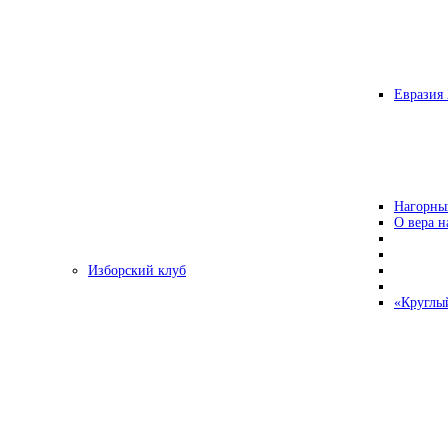
Евразия 
Нагорны
О вера н
Изборский клуб
«Круглы