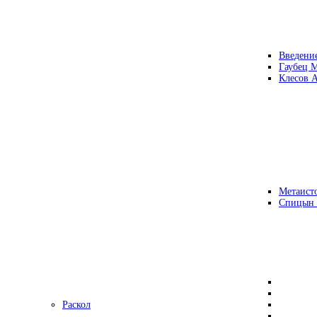
Введени
Гаубец 
Клесов А
Метаисто
Спицын
Раскол