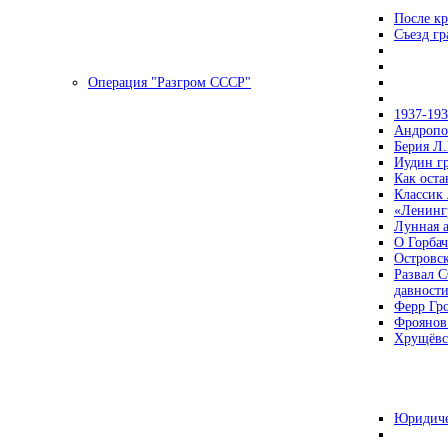
После кр
Съезд г
Операция "Разгром СССР"
1937-19
Андропов
Берия Л.
Иудин гр
Как ост
Классик
«Ленинг
Лунная 
О Горбач
Островс
Развал С
давност
Ферр Гр
Фроянов
Хрущёвск
Юридиче