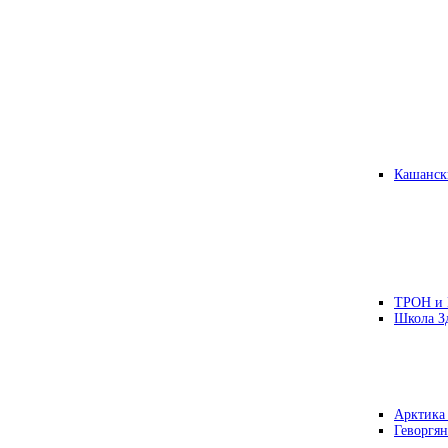
Кашанск
ТРОН и
Школа З
Арктика
Геворгян