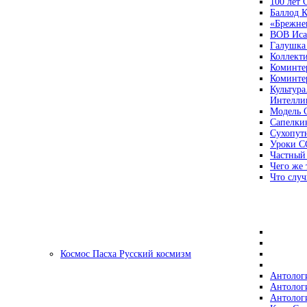
100 лет
Баллод К
«Брежне
ВОВ Иса
Галушка
Коллект
Коминте
Коминте
Культура
Интеллиг
Модель 
Сапелки
Сухопут
Уроки С
Частный
Чего же 
Что случ
Космос Пасха Русский космизм
Антолог
Антолог
Антолог