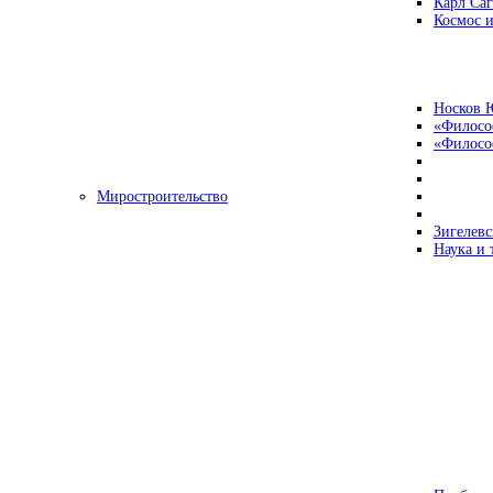
Карл Са
Космос и
Носков 
«Филосо
«Философ
Миростроительство
Зигелевс
Наука и 