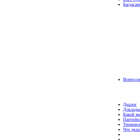
Багдасар
Всеросс
Диалог
Доклады
Какой мы
Партийн
Универс
Что дела