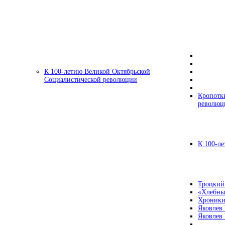
К 100-летию Великой Октябрьской
Социалистической революции
Кропотк
революц
К 100-ле
Троцкий
«Хлебны
Хроники
Яковлев
Яковлев 