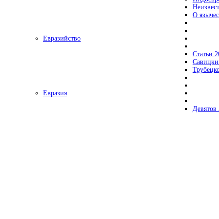
Неизвес
О язычес
Евразийство
Статьи 2
Савицки
Трубецк
Евразия
Девятов 