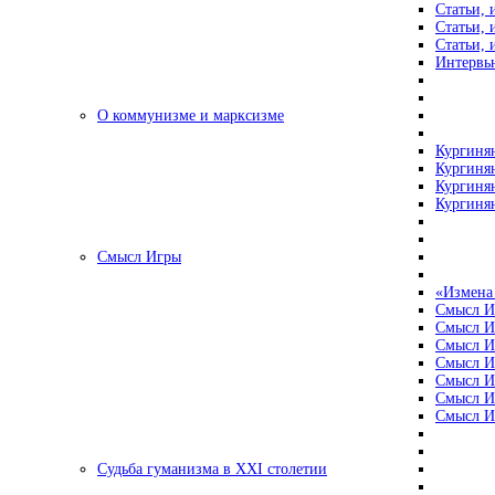
Статьи, 
Статьи, 
Статьи, 
Интервью
О коммунизме и марксизме
Кургинян
Кургинян
Кургинян
Кургинян
Смысл Игры
«Измена
Смысл И
Смысл И
Смысл И
Смысл И
Смысл И
Смысл И
Смысл И
Судьба гуманизма в XXI столетии