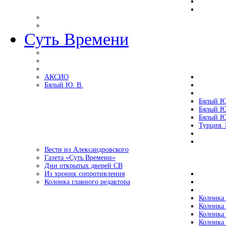
Суть Времени
АКСИО
Бялый Ю. В.
Бялый Ю
Бялый Ю
Бялый Ю
Турция.
Вести из Александровского
Газета «Суть Времени»
Дни открытых дверей СВ
Из хроник сопротивления
Колонка главного редактора
Колонка 
Колонка 
Колонка 
Колонка 