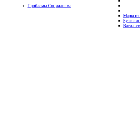
Проблемы Социализма
Марксизм
Бузгалин
Васильев