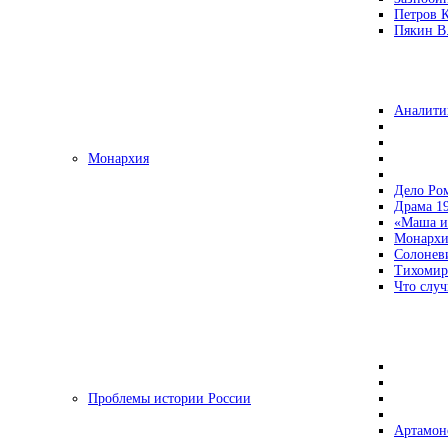
Петров 
Пякин В.
Аналити
Монархия
Дело Ро
Драма 19
«Маша и
Монархи
Солонев
Тихомир
Что случ
Проблемы истории России
Артамон