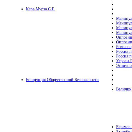
Кара-Мурза С.Г.
Манипул
Манипул
Манипул
Манипул
Оппозиц
Оппозиц
Революц
Россия п
Россия п
Угрозы Р
Этнично
Концепция Общественной Безопасности
Величко
Ефимов 
Зазнобин