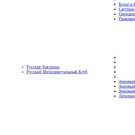
Белое и 
Смутное
Операци
Пыжиков
Русская Доктрина
Русский Интеллектуальный Клуб
Зиновьев
Зиновьев
Зиновьев
Лепехин