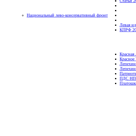
Статьи 2
Национальный лево-консервативный фронт
Левая ид
КПРФ 2
Красная 
Красное
Лепехин
Лепехин
Патриот
ПДС НП
Платошк