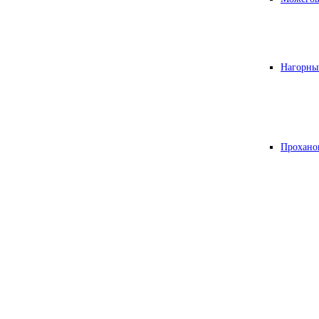
Нагорны
Прохано