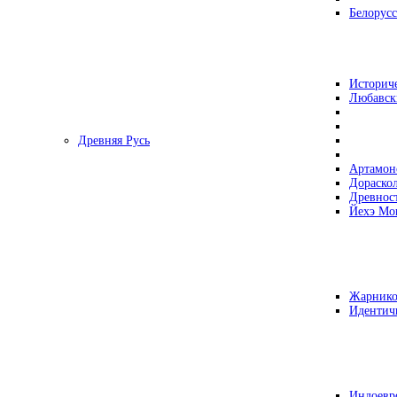
Белорусс
Историч
Любавск
Древняя Русь
Артамон
Дораско
Древнос
Йехэ Мо
Жарнико
Идентич
Индоевр