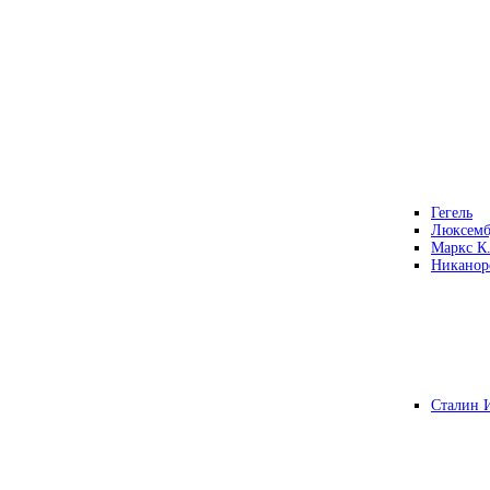
Гегель
Люксемб
Маркс К
Никанор
Сталин 