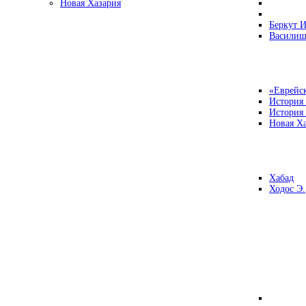
Новая Хазария
Беркут И
Василиш
«Еврейск
История
История
Новая Ха
Хабад
Ходос Э.