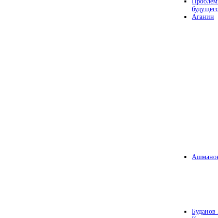
Проблем
будущег
Аганин
Ашманов
Буданов 