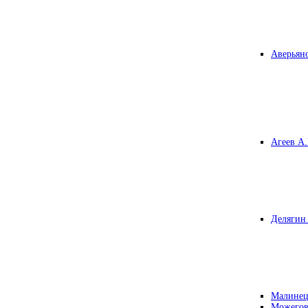
Аверьяно
Агеев А.
Делягин 
Малинец
Можегов