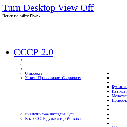
Turn Desktop View Off
Поиск по сайту
СССР 2.0
О проекте
21 век. Православие. Социализм
Булгаков
Квачков 
Молотко
Правосл
Византийское наследие Руси
Как в СССР думали и действовали