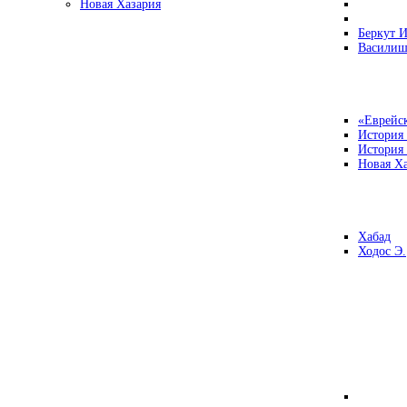
Новая Хазария
Беркут И
Василиш
«Еврейск
История
История
Новая Ха
Хабад
Ходос Э.