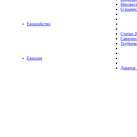
Неизвес
О язычес
Евразийство
Статьи 2
Савицки
Трубецк
Евразия
Девятов 