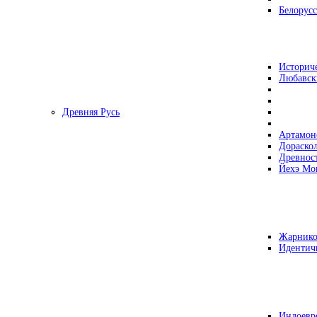
Белорусс
Историч
Любавск
Древняя Русь
Артамон
Дораско
Древнос
Йехэ Мо
Жарнико
Идентич
Индоевр