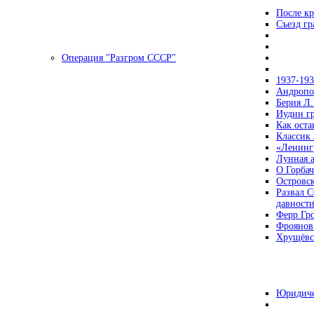
После кр
Съезд г
Операция "Разгром СССР"
1937-19
Андропов
Берия Л.
Иудин гр
Как ост
Классик
«Ленинг
Лунная 
О Горбач
Островс
Развал С
давност
Ферр Гр
Фроянов
Хрущёвск
Юридиче