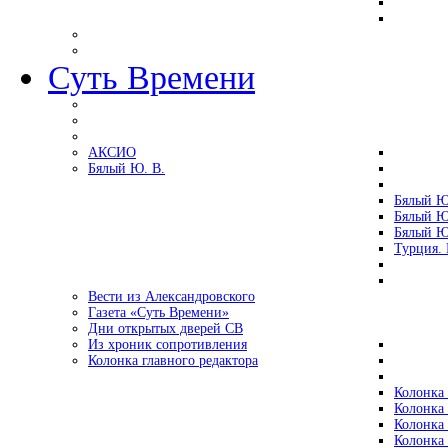
Суть Времени
АКСИО
Бялый Ю. В.
Бялый Ю
Бялый Ю
Бялый Ю
Турция.
Вести из Александровского
Газета «Суть Времени»
Дни открытых дверей СВ
Из хроник сопротивления
Колонка главного редактора
Колонка 
Колонка 
Колонка 
Колонка 