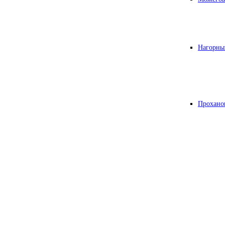
Нагорны
Прохано