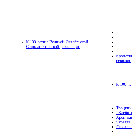
К 100-летию Великой Октябрьской
Социалистической революции
Кропотк
революц
К 100-ле
Троцкий
«Хлебны
Хроники
Яковлев
Яковлев 