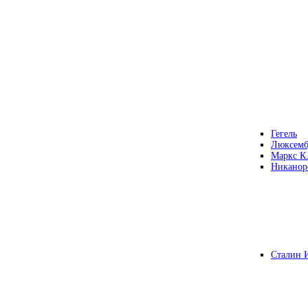
Гегель
Люксемб
Маркс К
Никанор
Сталин 