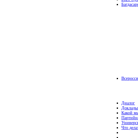
Багдасар
Всеросс
Диалог
Доклады
Какой мы
Партийн
Универс
Что дела