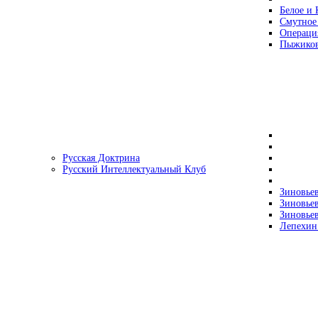
Белое и 
Смутное
Операци
Пыжиков
Русская Доктрина
Русский Интеллектуальный Клуб
Зиновьев
Зиновьев
Зиновьев
Лепехин