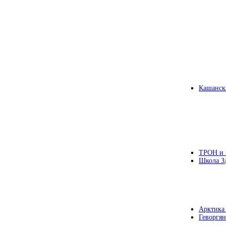
Кашанск
ТРОН и
Школа З
Арктика
Геворгян