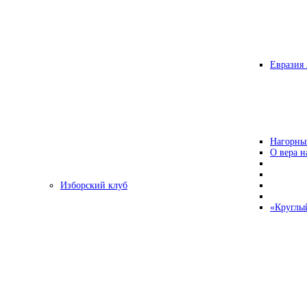
Евразия 
Нагорны
О вера н
Изборский клуб
«Круглы