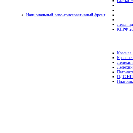
Статьи 2
Национальный лево-консервативный фронт
Левая ид
КПРФ 2
Красная 
Красное
Лепехин
Лепехин
Патриот
ПДС НП
Платошк