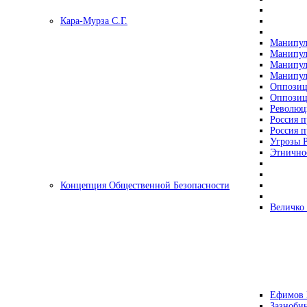
Кара-Мурза С.Г.
Манипул
Манипул
Манипул
Манипул
Оппозиц
Оппозиц
Революц
Россия п
Россия п
Угрозы Р
Этнично
Концепция Общественной Безопасности
Величко
Ефимов 
Зазнобин