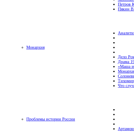
Петров 
Пякин В.
Аналити
Монархия
Дело Ро
Драма 19
«Маша и
Монархи
Солонев
Тихомир
Что случ
Проблемы истории России
Артамон