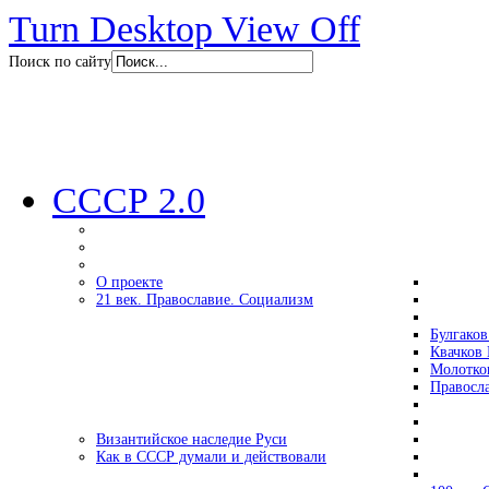
Turn Desktop View Off
Поиск по сайту
СССР 2.0
О проекте
21 век. Православие. Социализм
Булгаков
Квачков 
Молотко
Правосл
Византийское наследие Руси
Как в СССР думали и действовали