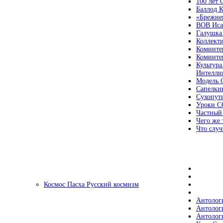
100 лет
Баллод К
«Брежне
ВОВ Иса
Галушка
Коллект
Коминте
Коминте
Культура
Интеллиг
Модель 
Сапелки
Сухопут
Уроки С
Частный
Чего же 
Что случ
Космос Пасха Русский космизм
Антолог
Антолог
Антолог