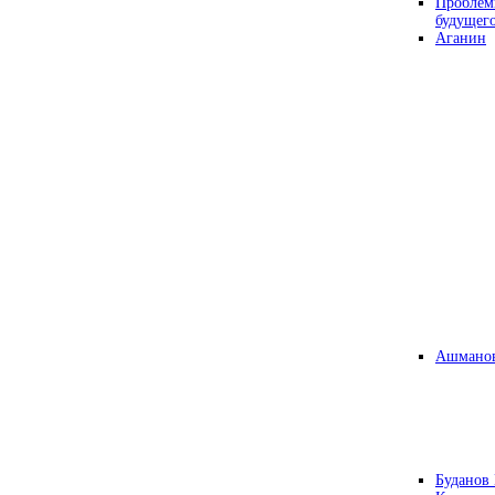
Проблем
будущег
Аганин
Ашманов
Буданов 