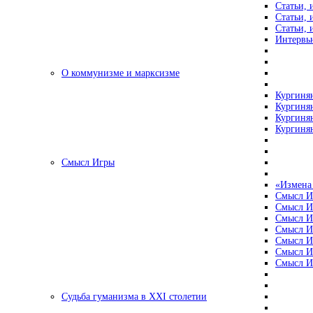
Статьи, 
Статьи, 
Статьи, 
Интервью
О коммунизме и марксизме
Кургинян
Кургинян
Кургинян
Кургинян
Смысл Игры
«Измена
Смысл И
Смысл И
Смысл И
Смысл И
Смысл И
Смысл И
Смысл И
Судьба гуманизма в XXI столетии