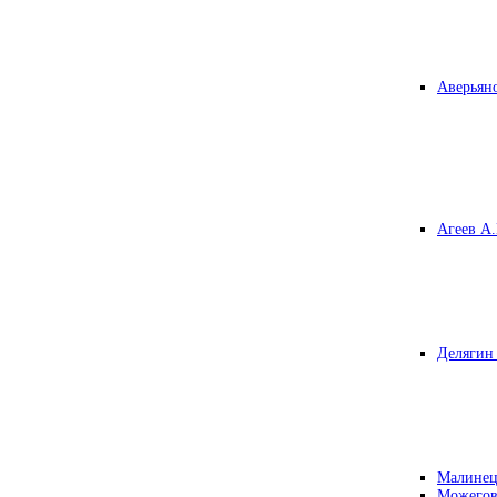
Аверьяно
Агеев А.
Делягин 
Малинец
Можегов