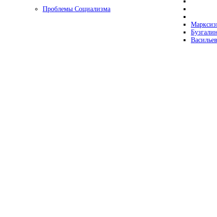
Проблемы Социализма
Марксизм
Бузгалин
Васильев