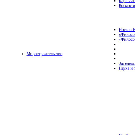
Карл Са
Космос и
Носков 
«Филосо
«Философ
Миростроительство
Зигелевс
Наука и 