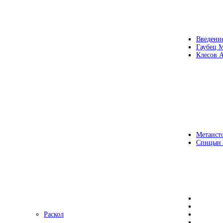
Введени
Гаубец 
Клесов А
Метаисто
Спицын
Раскол