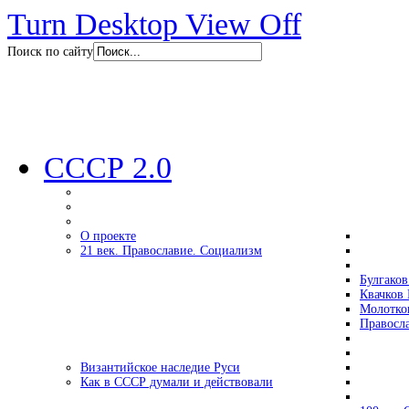
Turn Desktop View Off
Поиск по сайту
СССР 2.0
О проекте
21 век. Православие. Социализм
Булгаков
Квачков 
Молотко
Правосл
Византийское наследие Руси
Как в СССР думали и действовали