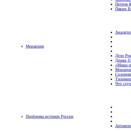
Петров 
Пякин В.
Аналити
Монархия
Дело Ро
Драма 19
«Маша и
Монархи
Солонев
Тихомир
Что случ
Проблемы истории России
Артамон