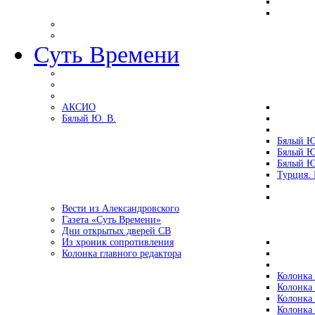
Суть Времени
АКСИО
Бялый Ю. В.
Бялый Ю
Бялый Ю
Бялый Ю
Турция.
Вести из Александровского
Газета «Суть Времени»
Дни открытых дверей СВ
Из хроник сопротивления
Колонка главного редактора
Колонка 
Колонка 
Колонка 
Колонка 