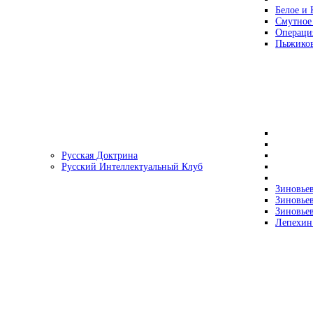
Белое и 
Смутное
Операци
Пыжиков
Русская Доктрина
Русский Интеллектуальный Клуб
Зиновьев
Зиновьев
Зиновьев
Лепехин