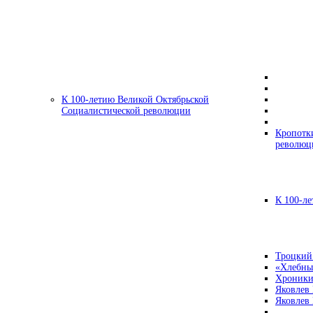
К 100-летию Великой Октябрьской
Социалистической революции
Кропотк
революц
К 100-ле
Троцкий
«Хлебны
Хроники
Яковлев
Яковлев 