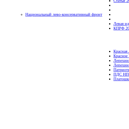
Статьи 2
Национальный лево-консервативный фронт
Левая ид
КПРФ 2
Красная 
Красное
Лепехин
Лепехин
Патриот
ПДС НП
Платошк