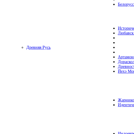
Белорусс
Историч
Любавск
Древняя Русь
Артамон
Дораско
Древнос
Йехэ Мо
Жарнико
Идентич
Индоевр