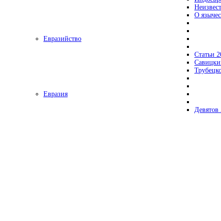
Неизвес
О язычес
Евразийство
Статьи 2
Савицки
Трубецк
Евразия
Девятов 