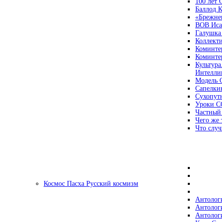
100 лет
Баллод К
«Брежне
ВОВ Иса
Галушка
Коллект
Коминте
Коминте
Культура
Интеллиг
Модель 
Сапелки
Сухопут
Уроки С
Частный
Чего же 
Что случ
Космос Пасха Русский космизм
Антолог
Антолог
Антолог