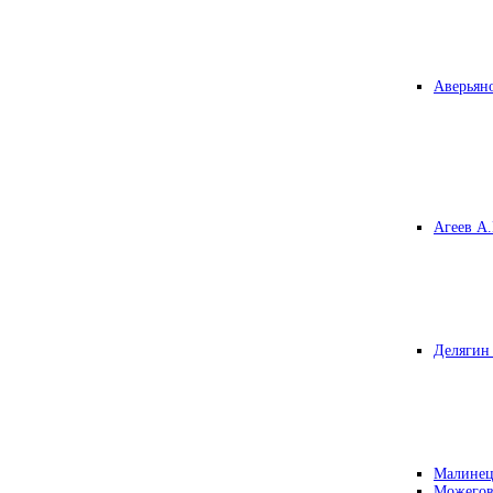
Аверьяно
Агеев А.
Делягин 
Малинец
Можегов