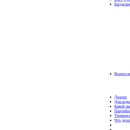
Багдасар
Всеросс
Диалог
Доклады
Какой мы
Партийн
Универс
Что дела