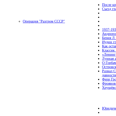
После кр
Съезд г
Операция "Разгром СССР"
1937-19
Андропов
Берия Л.
Иудин гр
Как ост
Классик
«Ленинг
Лунная 
О Горбач
Островс
Развал С
давност
Ферр Гр
Фроянов
Хрущёвск
Юридиче