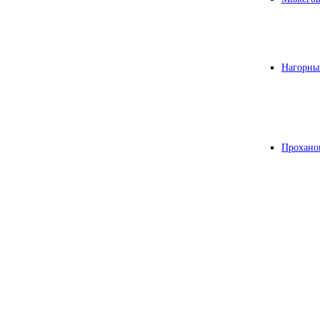
Нагорны
Прохано