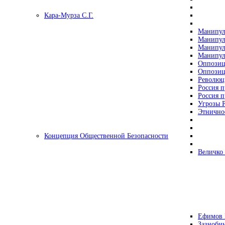
Кара-Мурза С.Г.
Манипул
Манипул
Манипул
Манипул
Оппозиц
Оппозиц
Революц
Россия п
Россия п
Угрозы Р
Этнично
Концепция Общественной Безопасности
Величко
Ефимов 
Зазнобин