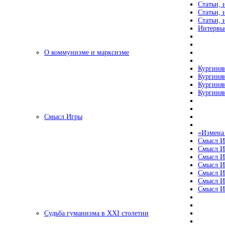
Статьи, 
Статьи, 
Статьи, 
Интервью
О коммунизме и марксизме
Кургинян
Кургинян
Кургинян
Кургинян
Смысл Игры
«Измена
Смысл И
Смысл И
Смысл И
Смысл И
Смысл И
Смысл И
Смысл И
Судьба гуманизма в XXI столетии