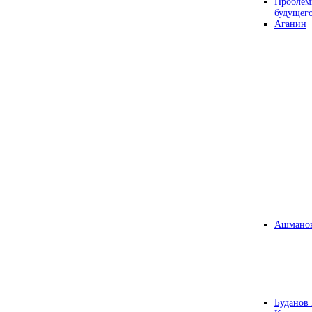
Проблем
будущег
Аганин
Ашманов
Буданов 