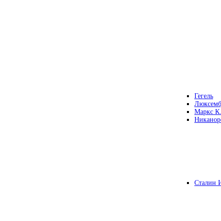
Гегель
Люксемб
Маркс К
Никанор
Сталин 