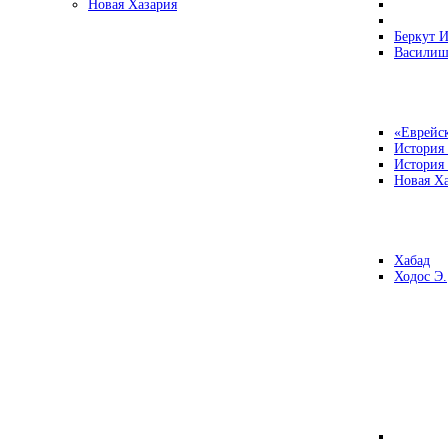
Новая Хазария
Беркут И
Василиш
«Еврейск
История
История
Новая Ха
Хабад
Ходос Э.