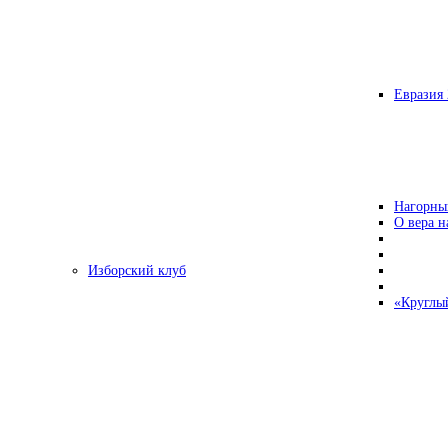
Евразия 
Нагорны
О вера н
Изборский клуб
«Круглы