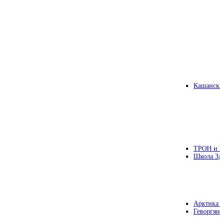
Кашанск
ТРОН и
Школа З
Арктика
Геворгян