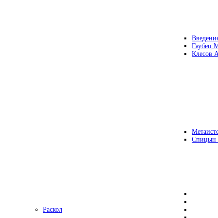
Введени
Гаубец 
Клесов А
Метаисто
Спицын
Раскол