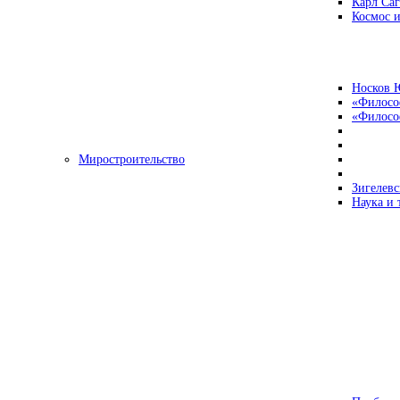
Карл Са
Космос и
Носков 
«Филосо
«Философ
Миростроительство
Зигелевс
Наука и 