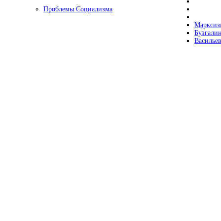
Проблемы Социализма
Марксизм
Бузгалин
Васильев