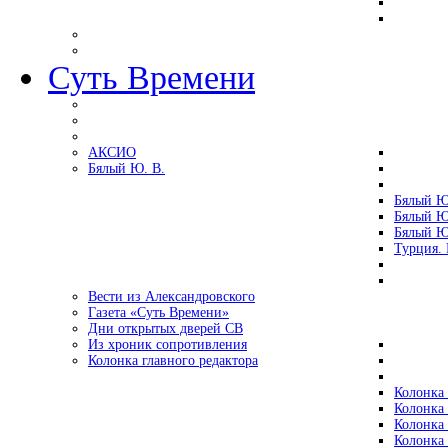
Суть Времени
АКСИО
Бялый Ю. В.
Бялый Ю
Бялый Ю
Бялый Ю
Турция.
Вести из Александровского
Газета «Суть Времени»
Дни открытых дверей СВ
Из хроник сопротивления
Колонка главного редактора
Колонка 
Колонка 
Колонка 
Колонка 