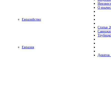
Неизвес
О язычес
Евразийство
Статьи 2
Савицки
Трубецк
Евразия
Девятов 