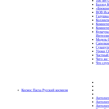
100 лет
Баллод К
«Брежне
ВОВ Иса
Галушка
Коллект
Коминте
Коминте
Культура
Интеллиг
Модель 
Сапелки
Сухопут
Уроки С
Частный
Чего же 
Что случ
Космос Пасха Русский космизм
Антолог
Антолог
Антолог