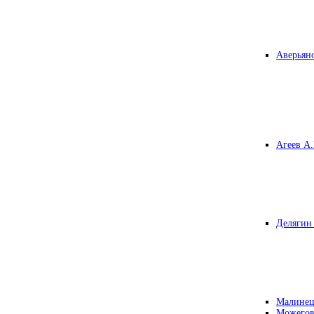
Аверьяно
Агеев А.
Делягин 
Малинец
Можегов