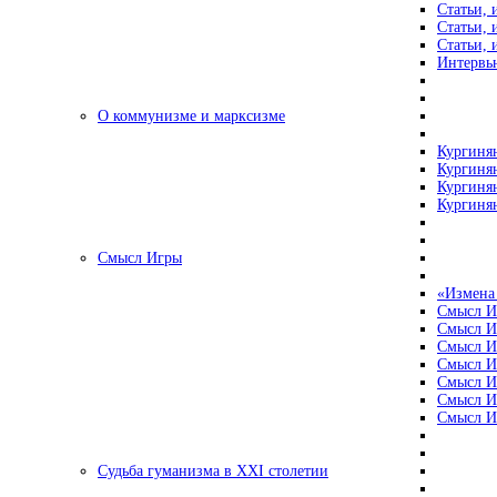
Статьи, 
Статьи, 
Статьи, 
Интервью
О коммунизме и марксизме
Кургинян
Кургинян
Кургинян
Кургинян
Смысл Игры
«Измена
Смысл И
Смысл И
Смысл И
Смысл И
Смысл И
Смысл И
Смысл И
Судьба гуманизма в XXI столетии