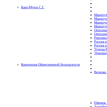
Кара-Мурза С.Г.
Манипул
Манипул
Манипул
Манипул
Оппозиц
Оппозиц
Революц
Россия п
Россия п
Угрозы Р
Этнично
Концепция Общественной Безопасности
Величко
Ефимов 
Зазнобин