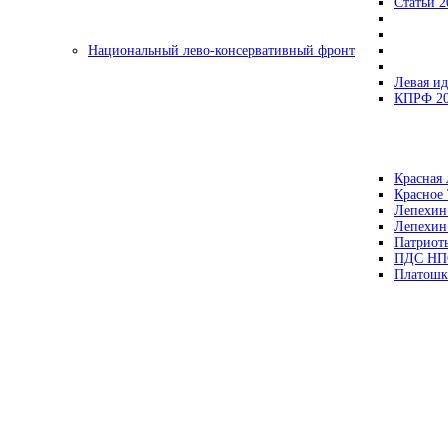
Статьи 2
Национальный лево-консервативный фронт
Левая ид
КПРФ 2
Красная 
Красное
Лепехин
Лепехин
Патриот
ПДС НП
Платошк