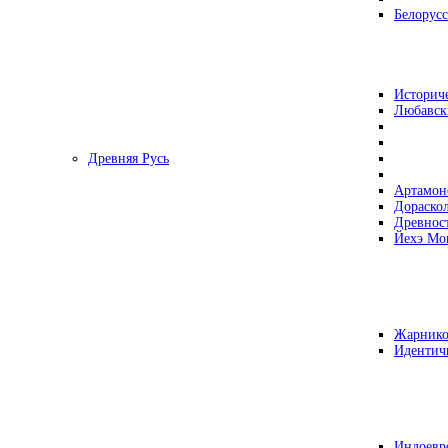
Белорусс
Историч
Любавск
Древняя Русь
Артамон
Дораско
Древнос
Йехэ Мо
Жарнико
Идентич
Индоевр