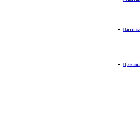
Нагорны
Прохано