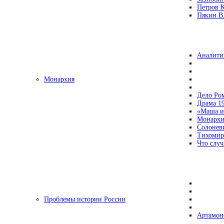
Петров 
Пякин В.
Аналити
Монархия
Дело Ро
Драма 19
«Маша и
Монархи
Солонев
Тихомир
Что случ
Проблемы истории России
Артамон