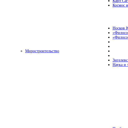
Карл Са
Космос и
Носков 
«Филосо
«Философ
Миростроительство
Зигелевс
Наука и 