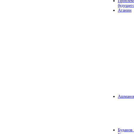
Проблем
будущег
Аганин
Ашманов
Буданов 