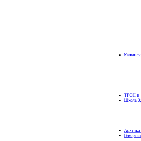
Кашанск
ТРОН и
Школа З
Арктика
Геворгян