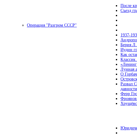
После кр
Съезд г
Операция "Разгром СССР"
1937-19
Андропов
Берия Л.
Иудин гр
Как ост
Классик
«Ленинг
Лунная 
О Горбач
Островс
Развал С
давност
Ферр Гр
Фроянов
Хрущёвск
Юридиче