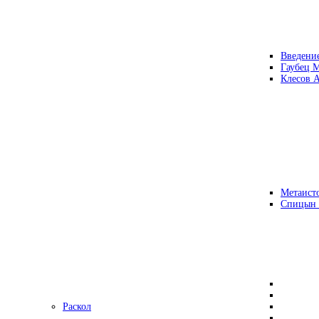
Введени
Гаубец 
Клесов А
Метаисто
Спицын
Раскол