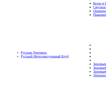
Белое и 
Смутное
Операци
Пыжиков
Русская Доктрина
Русский Интеллектуальный Клуб
Зиновьев
Зиновьев
Зиновьев
Лепехин