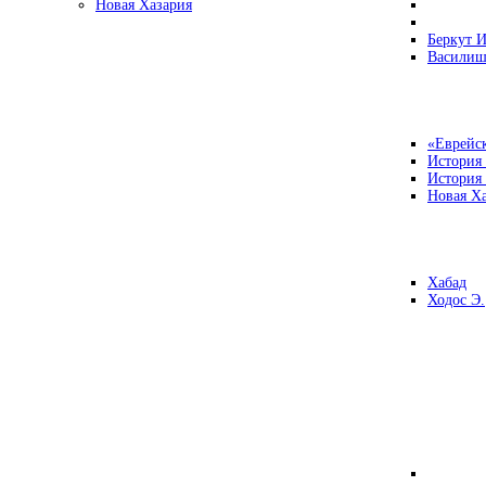
Новая Хазария
Беркут И
Василиш
«Еврейск
История
История
Новая Ха
Хабад
Ходос Э.