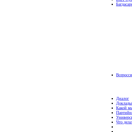
Багдасар
Всеросс
Диалог
Доклады
Какой мы
Партийн
Универс
Что дела