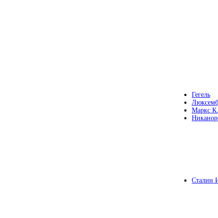
Гегель
Люксемб
Маркс К
Никанор
Сталин 