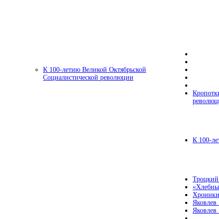
К 100-летию Великой Октябрьской
Социалистической революции
Кропотк
революц
К 100-ле
Троцкий
«Хлебны
Хроники
Яковлев
Яковлев 