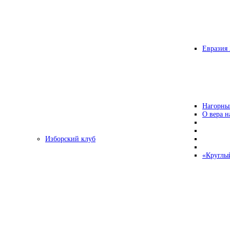
Евразия 
Нагорны
О вера н
Изборский клуб
«Круглы