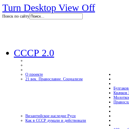
Turn Desktop View Off
Поиск по сайту
СССР 2.0
О проекте
21 век. Православие. Социализм
Булгаков
Квачков 
Молотко
Правосл
Византийское наследие Руси
Как в СССР думали и действовали