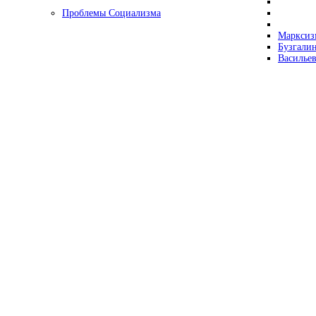
Проблемы Социализма
Марксизм
Бузгалин
Васильев