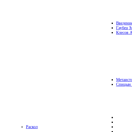
Введени
Гаубец 
Клесов А
Метаисто
Спицын
Раскол