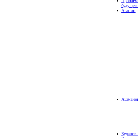
Проблем
будущег
Аганин
Ашманов
Буданов 