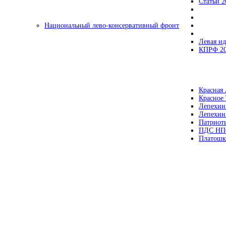
Статьи 2
Национальный лево-консервативный фронт
Левая ид
КПРФ 2
Красная 
Красное
Лепехин
Лепехин
Патриот
ПДС НП
Платошк