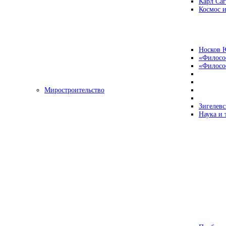
Карл Са
Космос и
Носков 
«Филосо
«Философ
Миростроительство
Зигелевс
Наука и 