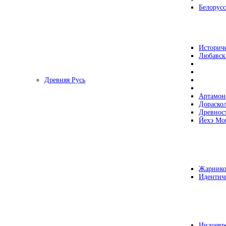
Белорусс
Историч
Любавск
Древняя Русь
Артамон
Дораско
Древнос
Йехэ Мо
Жарнико
Идентич
Индоевр