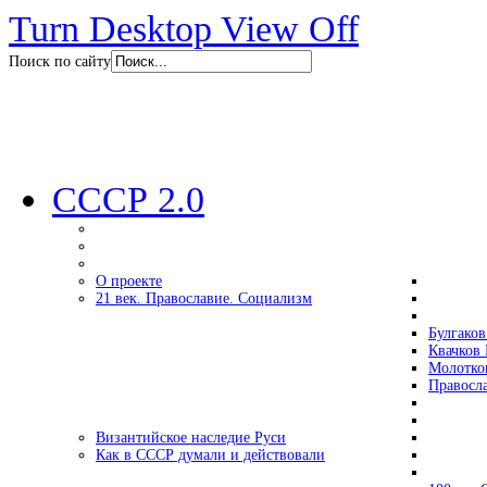
Turn Desktop View Off
Поиск по сайту
СССР 2.0
О проекте
21 век. Православие. Социализм
Булгаков
Квачков 
Молотко
Правосл
Византийское наследие Руси
Как в СССР думали и действовали