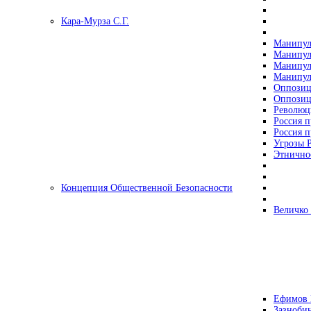
Кара-Мурза С.Г.
Манипул
Манипул
Манипул
Манипул
Оппозиц
Оппозиц
Революц
Россия п
Россия п
Угрозы Р
Этнично
Концепция Общественной Безопасности
Величко
Ефимов 
Зазнобин