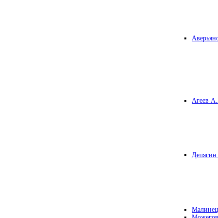
Аверьяно
Агеев А.
Делягин 
Малинец
Можегов