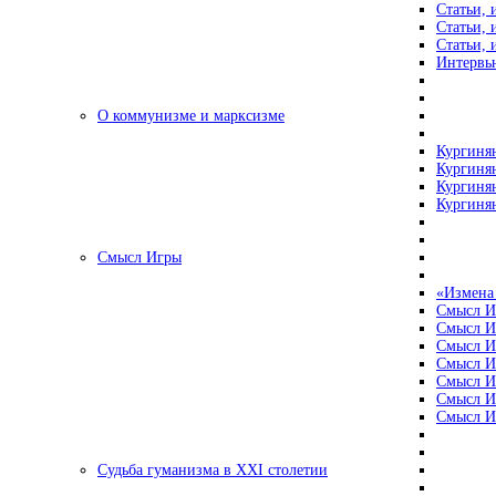
Статьи, 
Статьи, 
Статьи, 
Интервью
О коммунизме и марксизме
Кургинян
Кургинян
Кургинян
Кургинян
Смысл Игры
«Измена
Смысл И
Смысл И
Смысл И
Смысл И
Смысл И
Смысл И
Смысл И
Судьба гуманизма в XXI столетии