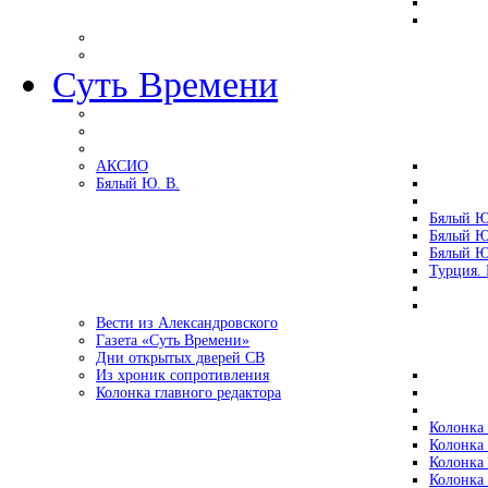
Суть Времени
АКСИО
Бялый Ю. В.
Бялый Ю
Бялый Ю
Бялый Ю
Турция.
Вести из Александровского
Газета «Суть Времени»
Дни открытых дверей СВ
Из хроник сопротивления
Колонка главного редактора
Колонка 
Колонка 
Колонка 
Колонка 