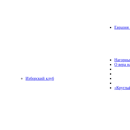
Евразия 
Нагорны
О вера н
Изборский клуб
«Круглы