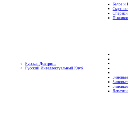
Белое и 
Смутное
Операци
Пыжиков
Русская Доктрина
Русский Интеллектуальный Клуб
Зиновьев
Зиновьев
Зиновьев
Лепехин