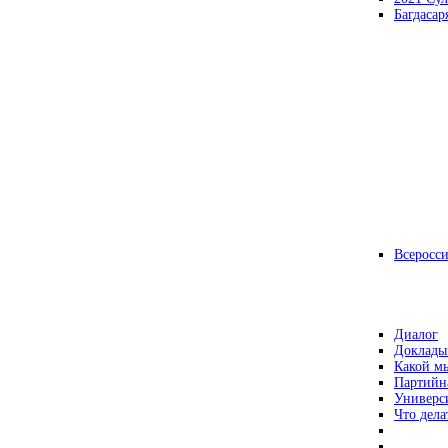
Багдасар
Всеросс
Диалог
Доклады
Какой мы
Партийн
Универс
Что дела