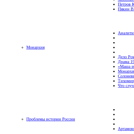
Петров 
Пякин В.
Аналити
Монархия
Дело Ро
Драма 19
«Маша и
Монархи
Солонев
Тихомир
Что случ
Проблемы истории России
Артамон