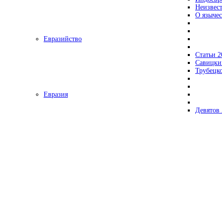
Неизвес
О язычес
Евразийство
Статьи 2
Савицки
Трубецк
Евразия
Девятов 