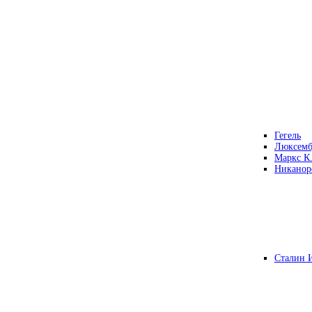
Гегель
Люксемб
Маркс К
Никанор
Сталин 