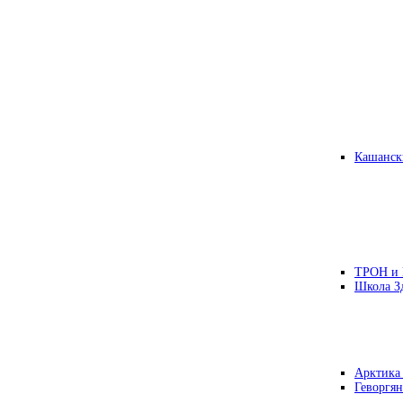
Кашанск
ТРОН и
Школа З
Арктика
Геворгян