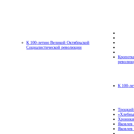
К 100-летию Великой Октябрьской
Социалистической революции
Кропотк
революц
К 100-ле
Троцкий
«Хлебны
Хроники
Яковлев
Яковлев 