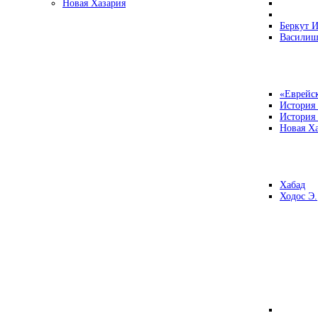
Новая Хазария
Беркут И
Василиш
«Еврейск
История
История
Новая Ха
Хабад
Ходос Э.