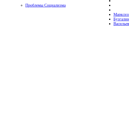
Проблемы Социализма
Марксизм
Бузгалин
Васильев