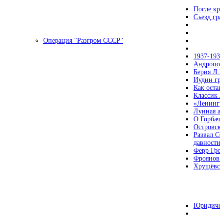
После кр
Съезд г
Операция "Разгром СССР"
1937-19
Андропов
Берия Л.
Иудин гр
Как ост
Классик
«Ленинг
Лунная 
О Горбач
Островс
Развал С
давност
Ферр Гр
Фроянов
Хрущёвск
Юридиче