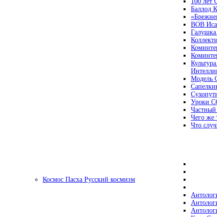
100 лет
Баллод К
«Брежне
ВОВ Иса
Галушка
Коллект
Коминте
Коминте
Культура
Интеллиг
Модель 
Сапелки
Сухопут
Уроки С
Частный
Чего же 
Что случ
Космос Пасха Русский космизм
Антолог
Антолог
Антолог