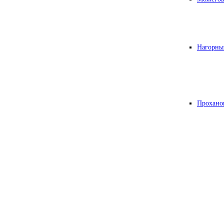
Нагорны
Прохано