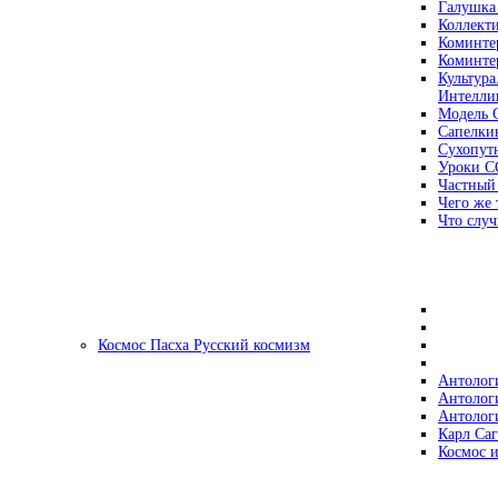
Галушка
Коллект
Коминте
Коминте
Культура
Интеллиг
Модель 
Сапелки
Сухопут
Уроки С
Частный
Чего же 
Что случ
Космос Пасха Русский космизм
Антолог
Антолог
Антолог
Карл Са
Космос и