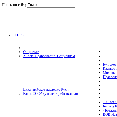
Поиск по сайту
СССР 2.0
О проекте
21 век. Православие. Социализм
Булгаков
Квачков 
Молотко
Правосл
Византийское наследие Руси
Как в СССР думали и действовали
100 лет
Баллод К
«Брежне
ВОВ Иса