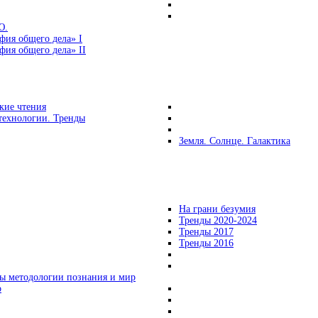
Ю.
фия общего дела» I
ия общего дела» II
кие чтения
технологии. Тренды
Земля. Солнце. Галактика
На грани безумия
Тренды 2020-2024
Тренды 2017
Тренды 2016
ы методологии познания и мир
о