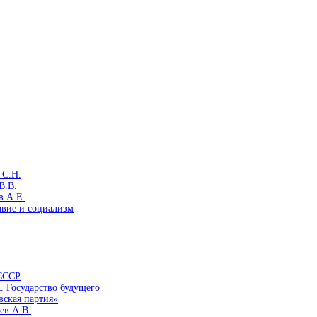
 С.Н.
В.В.
в А.Е.
авие и социализм
 СССР
. Государство будущего
вская партия»
ев А.В.