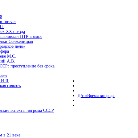
38
 forever
П.
ех ХХ съезда
анавливали НТР в мире
 лжи Солженицын
радское дело»
афера
еве М.С.
кий А.В.
ССР: преступление без срока
и
овер
 И.Я.
ая слякоть
Д/с «Время вперед»
ские аспекты погрома СССР
 в 21 веке