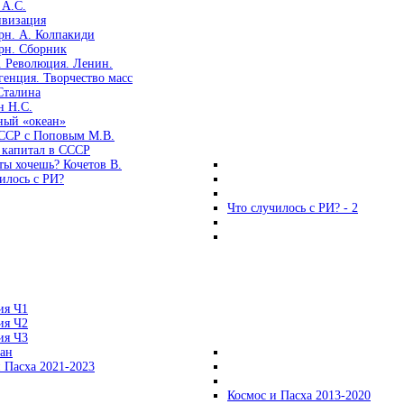
 А.С.
ивизация
рн. А. Колпакиди
рн. Сборник
. Революция. Ленин.
енция. Творчество масс
Сталина
н Н.С.
ный «океан»
ССР с Поповым М.В.
 капитал в СССР
ты хочешь? Кочетов В.
илось с РИ?
Что случилось с РИ? - 2
ия Ч1
ия Ч2
ия Ч3
ган
 Пасха 2021-2023
Космос и Пасха 2013-2020