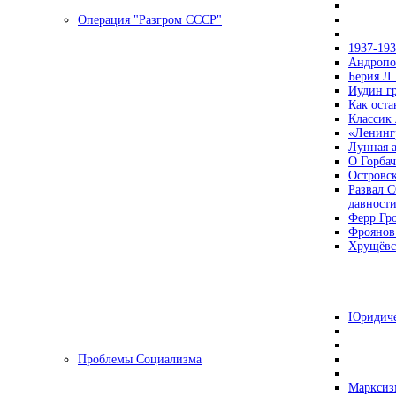
Операция "Разгром СССР"
1937-19
Андропов
Берия Л.
Иудин гр
Как ост
Классик
«Ленинг
Лунная 
О Горбач
Островс
Развал С
давност
Ферр Гр
Фроянов
Хрущёвск
Юридиче
Проблемы Социализма
Марксизм