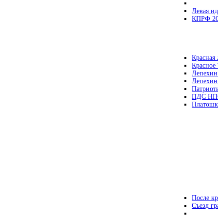
Левая ид
КПРФ 2
Красная 
Красное
Лепехин
Лепехин
Патриот
ПДС НП
Платошк
После кр
Съезд г