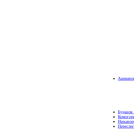
Ашманов
Буданов 
Комогор
Никанор
Переслег