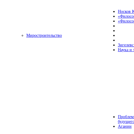
Носков 
«Филосо
«Философ
Миростроительство
Зигелевс
Наука и 
Проблем
будущег
Аганин