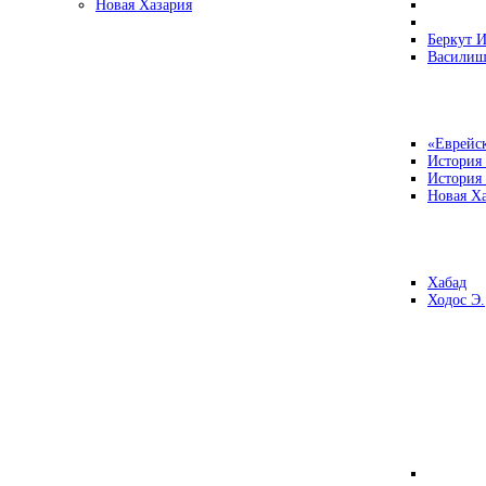
Новая Хазария
Беркут И
Василиш
«Еврейск
История
История
Новая Ха
Хабад
Ходос Э.