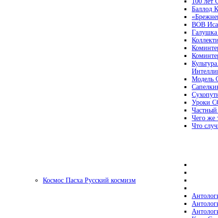
100 лет
Баллод К
«Брежне
ВОВ Иса
Галушка
Коллект
Коминте
Коминте
Культура
Интеллиг
Модель 
Сапелки
Сухопут
Уроки С
Частный
Чего же 
Что случ
Космос Пасха Русский космизм
Антолог
Антолог
Антолог