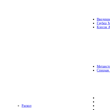
Введени
Гаубец 
Клесов А
Метаисто
Спицын
Раскол