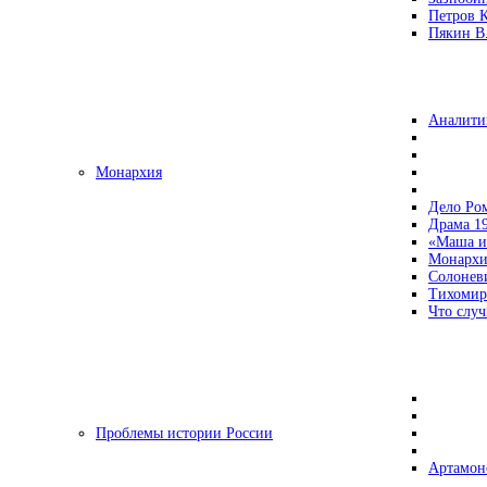
Петров 
Пякин В.
Аналити
Монархия
Дело Ро
Драма 19
«Маша и
Монархи
Солонев
Тихомир
Что случ
Проблемы истории России
Артамон