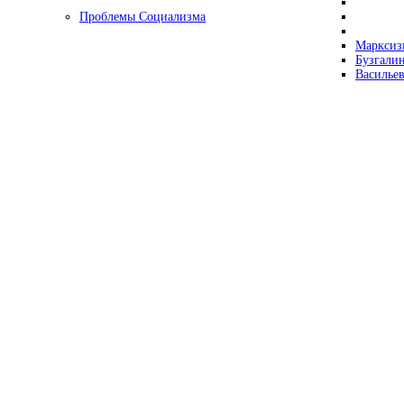
Проблемы Социализма
Марксизм
Бузгалин
Васильев