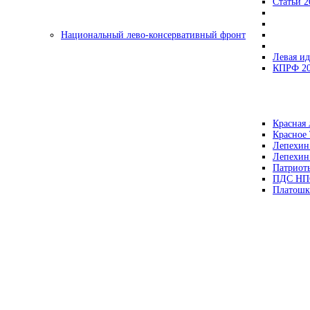
Статьи 2
Национальный лево-консервативный фронт
Левая ид
КПРФ 2
Красная 
Красное
Лепехин
Лепехин
Патриот
ПДС НП
Платошк