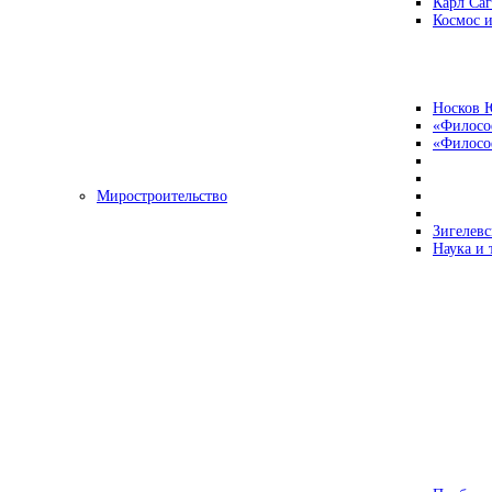
Карл Са
Космос и
Носков 
«Филосо
«Философ
Миростроительство
Зигелевс
Наука и 