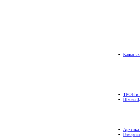
Кашанск
ТРОН и
Школа З
Арктика
Геворгян