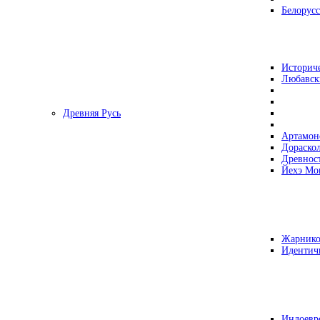
Белорусс
Историч
Любавск
Древняя Русь
Артамон
Дораско
Древнос
Йехэ Мо
Жарнико
Идентич
Индоевр