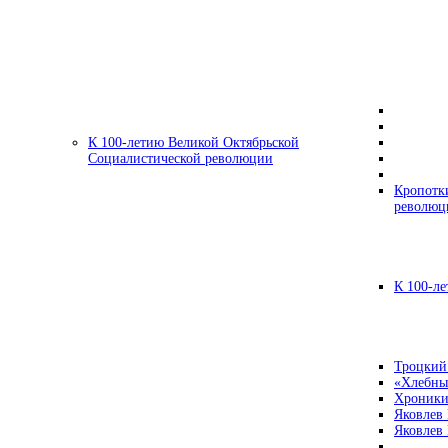
К 100-летию Великой Октябрьской
Социалистической революции
Кропотк
революц
К 100-ле
Троцкий
«Хлебны
Хроники
Яковлев
Яковлев 