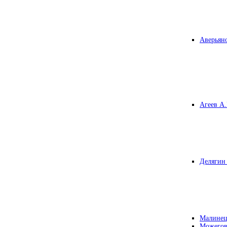
Аверьяно
Агеев А.
Делягин 
Малинец
Можегов