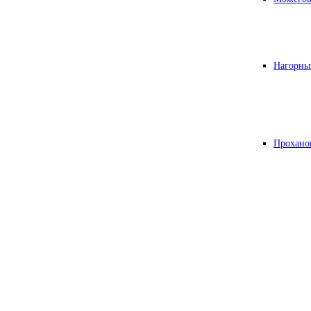
Нагорны
Прохано