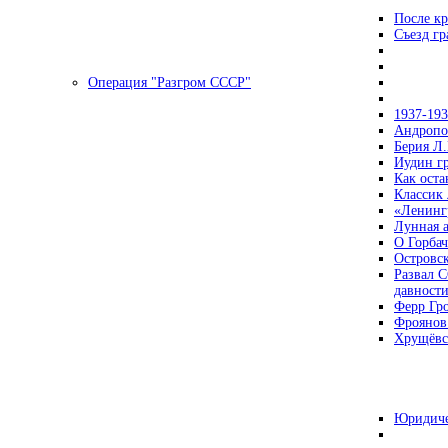
После кр
Съезд г
Операция "Разгром СССР"
1937-19
Андропов
Берия Л.
Иудин гр
Как ост
Классик
«Ленинг
Лунная 
О Горбач
Островс
Развал С
давност
Ферр Гр
Фроянов
Хрущёвск
Юридиче