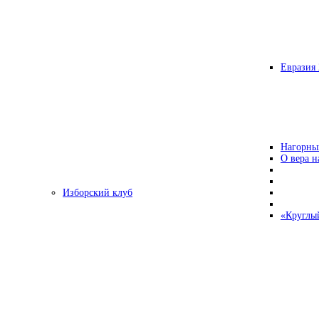
Евразия 
Нагорны
О вера н
Изборский клуб
«Круглы