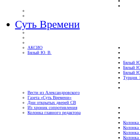
Суть Времени
АКСИО
Бялый Ю. В.
Бялый Ю
Бялый Ю
Бялый Ю
Турция.
Вести из Александровского
Газета «Суть Времени»
Дни открытых дверей СВ
Из хроник сопротивления
Колонка главного редактора
Колонка 
Колонка 
Колонка 
Колонка 