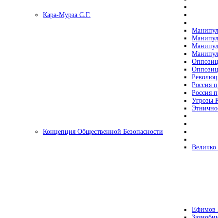
Кара-Мурза С.Г.
Манипул
Манипул
Манипул
Манипул
Оппозиц
Оппозиц
Революц
Россия п
Россия п
Угрозы Р
Этнично
Концепция Общественной Безопасности
Величко
Ефимов 
Зазнобин