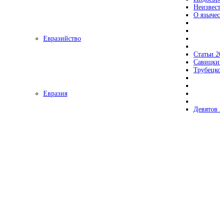
Неизвес
О язычес
Евразийство
Статьи 2
Савицки
Трубецк
Евразия
Девятов 