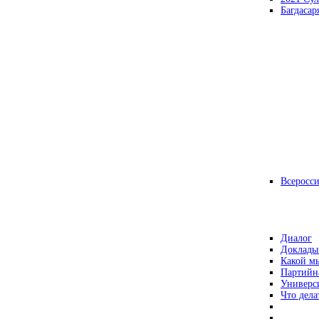
Багдасар
Всеросс
Диалог
Доклады
Какой мы
Партийн
Универс
Что дела