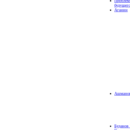
Проблем
будущег
Аганин
Ашманов
Буданов 