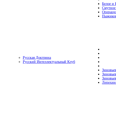
Белое и 
Смутное
Операци
Пыжиков
Русская Доктрина
Русский Интеллектуальный Клуб
Зиновьев
Зиновьев
Зиновьев
Лепехин