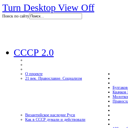
Turn Desktop View Off
Поиск по сайту
СССР 2.0
О проекте
21 век. Православие. Социализм
Булгаков
Квачков 
Молотко
Правосл
Византийское наследие Руси
Как в СССР думали и действовали