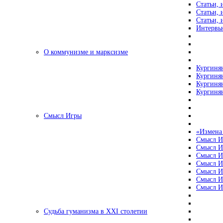
Статьи, 
Статьи, 
Статьи, 
Интервью
О коммунизме и марксизме
Кургинян
Кургинян
Кургинян
Кургинян
Смысл Игры
«Измена
Смысл И
Смысл И
Смысл И
Смысл И
Смысл И
Смысл И
Смысл И
Судьба гуманизма в XXI столетии