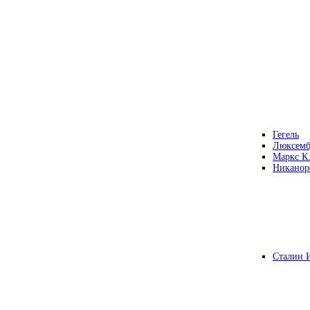
Гегель
Люксемб
Маркс К
Никанор
Сталин 