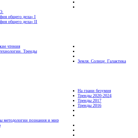
Ю.
фия общего дела» I
ия общего дела» II
кие чтения
технологии. Тренды
Земля. Солнце. Галактика
На грани безумия
Тренды 2020-2024
Тренды 2017
Тренды 2016
ы методологии познания и мир
о