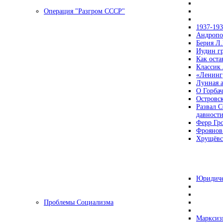
Операция "Разгром СССР"
1937-19
Андропов
Берия Л.
Иудин гр
Как ост
Классик
«Ленинг
Лунная 
О Горбач
Островс
Развал С
давност
Ферр Гр
Фроянов
Хрущёвск
Юридиче
Проблемы Социализма
Марксизм