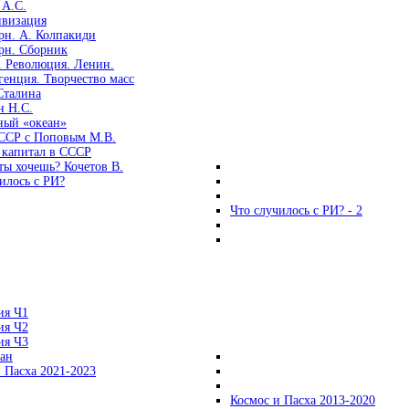
 А.С.
ивизация
рн. А. Колпакиди
рн. Сборник
. Революция. Ленин.
енция. Творчество масс
Сталина
н Н.С.
ный «океан»
ССР с Поповым М.В.
 капитал в СССР
ты хочешь? Кочетов В.
илось с РИ?
Что случилось с РИ? - 2
ия Ч1
ия Ч2
ия Ч3
ган
 Пасха 2021-2023
Космос и Пасха 2013-2020