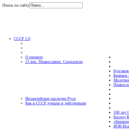
Поиск по сайту
СССР 2.0
О проекте
21 век. Православие. Социализм
Булгаков
Квачков 
Молотко
Правосл
Византийское наследие Руси
Как в СССР думали и действовали
100 лет
Баллод К
«Брежне
ВОВ Иса