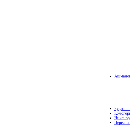
Ашманов
Буданов 
Комогор
Никанор
Переслег