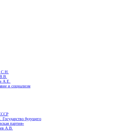
 С.Н.
В.В.
в А.Е.
авие и социализм
 СССР
. Государство будущего
вская партия»
ев А.В.