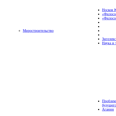
Носков 
«Филосо
«Философ
Миростроительство
Зигелевс
Наука и 
Проблем
будущег
Аганин