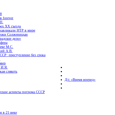
38
 forever
П.
ех ХХ съезда
анавливали НТР в мире
 лжи Солженицын
радское дело»
афера
еве М.С.
кий А.В.
ССР: преступление без срока
и
овер
 И.Я.
ая слякоть
Д/с «Время вперед»
ские аспекты погрома СССР
 в 21 веке