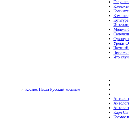
Галушка
Коллект
Коминте
Коминте
Культура
Интеллиг
Модель 
Сапелки
Сухопут
Уроки С
Частный
Чего же 
Что случ
Космос Пасха Русский космизм
Антолог
Антолог
Антолог
Карл Са
Космос и