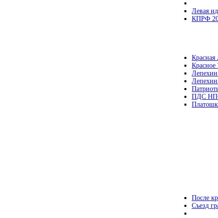
Левая ид
КПРФ 2
Красная 
Красное
Лепехин
Лепехин
Патриот
ПДС НП
Платошк
После кр
Съезд г