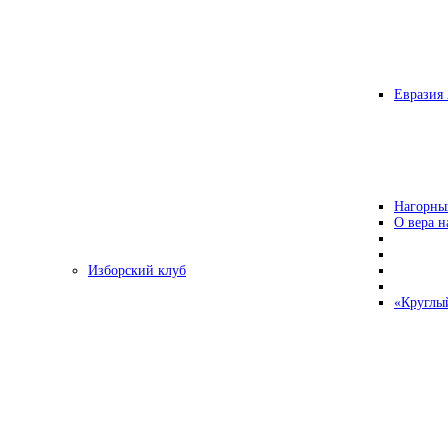
Евразия 
Нагорны
О вера н
Изборский клуб
«Круглы