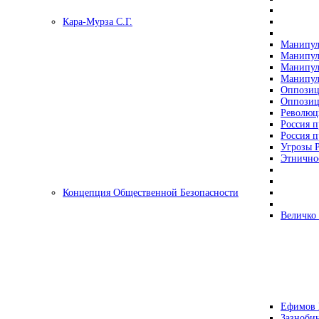
Кара-Мурза С.Г.
Манипул
Манипул
Манипул
Манипул
Оппозиц
Оппозиц
Революц
Россия п
Россия п
Угрозы Р
Этнично
Концепция Общественной Безопасности
Величко
Ефимов 
Зазнобин