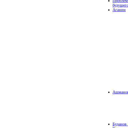
Проблем
будущег
Аганин
Ашманов
Буданов 