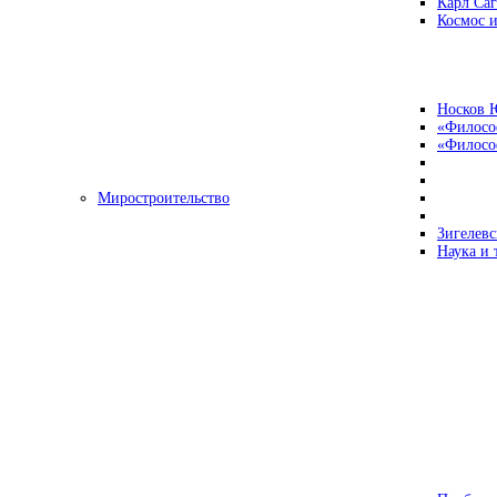
Карл Са
Космос и
Носков 
«Филосо
«Философ
Миростроительство
Зигелевс
Наука и 