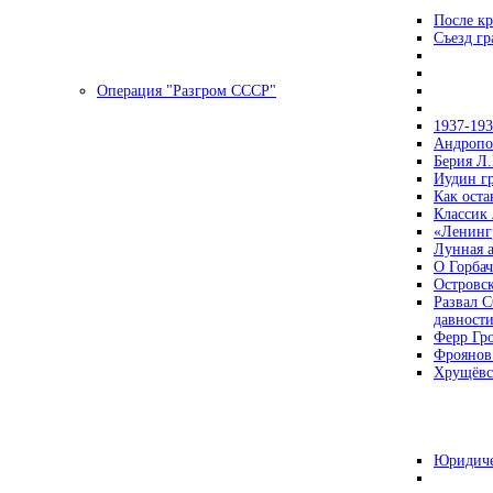
После кр
Съезд г
Операция "Разгром СССР"
1937-19
Андропов
Берия Л.
Иудин гр
Как ост
Классик
«Ленинг
Лунная 
О Горбач
Островс
Развал С
давност
Ферр Гр
Фроянов
Хрущёвск
Юридиче