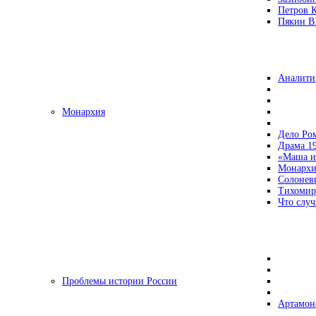
Петров 
Пякин В.
Аналити
Монархия
Дело Ро
Драма 19
«Маша и
Монархи
Солонев
Тихомир
Что случ
Проблемы истории России
Артамон