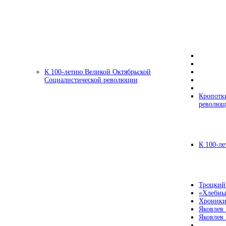
К 100-летию Великой Октябрьской
Социалистической революции
Кропотк
революц
К 100-ле
Троцкий
«Хлебны
Хроники
Яковлев
Яковлев 