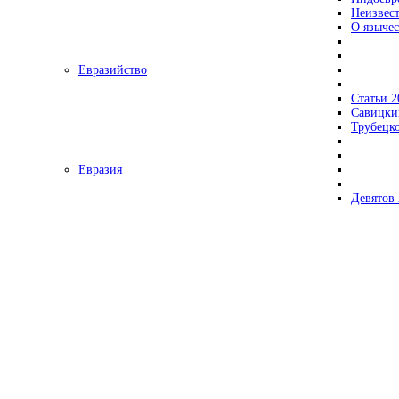
Неизвес
О язычес
Евразийство
Статьи 2
Савицки
Трубецк
Евразия
Девятов 