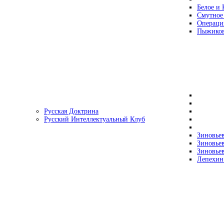
Белое и 
Смутное
Операци
Пыжиков
Русская Доктрина
Русский Интеллектуальный Клуб
Зиновьев
Зиновьев
Зиновьев
Лепехин