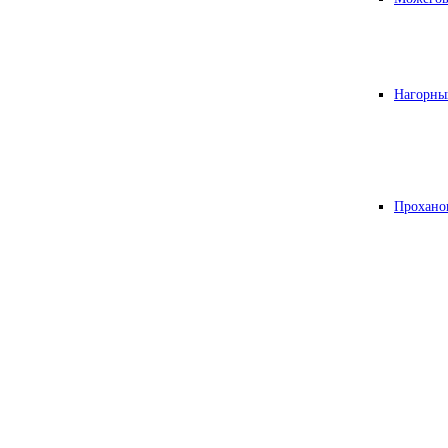
Нагорны
Прохано