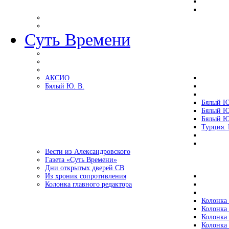
Суть Времени
АКСИО
Бялый Ю. В.
Бялый Ю
Бялый Ю
Бялый Ю
Турция.
Вести из Александровского
Газета «Суть Времени»
Дни открытых дверей СВ
Из хроник сопротивления
Колонка главного редактора
Колонка 
Колонка 
Колонка 
Колонка 