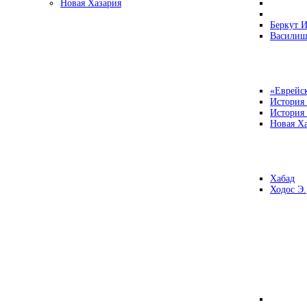
Новая Хазария
Беркут И
Василиш
«Еврейск
История
История
Новая Ха
Хабад
Ходос Э.