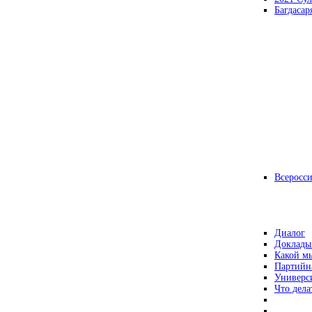
Багдасар
Всеросс
Диалог
Доклады
Какой мы
Партийн
Универс
Что дела