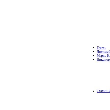
Гегель
Люксемб
Маркс К
Никанор
Сталин 