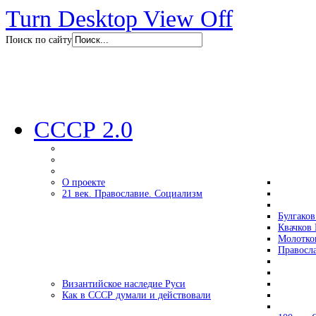
Turn Desktop View Off
Поиск по сайту
СССР 2.0
О проекте
21 век. Православие. Социализм
Булгаков
Квачков 
Молотко
Правосл
Византийское наследие Руси
Как в СССР думали и действовали