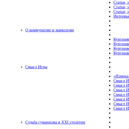
Статьи, 
Статьи, 
Статьи, 
Интервью
О коммунизме и марксизме
Кургинян
Кургинян
Кургинян
Кургинян
Смысл Игры
«Измена
Смысл И
Смысл И
Смысл И
Смысл И
Смысл И
Смысл И
Смысл И
Судьба гуманизма в XXI столетии