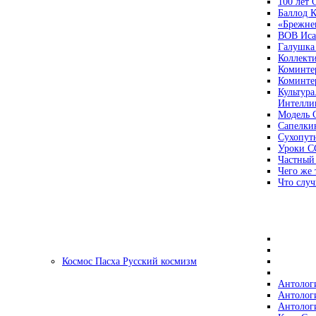
100 лет
Баллод К
«Брежне
ВОВ Иса
Галушка
Коллект
Коминте
Коминте
Культура
Интеллиг
Модель 
Сапелки
Сухопут
Уроки С
Частный
Чего же 
Что случ
Космос Пасха Русский космизм
Антолог
Антолог
Антолог