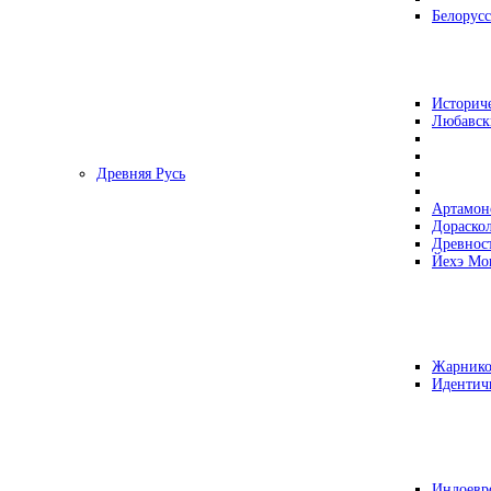
Белорусс
Историч
Любавск
Древняя Русь
Артамон
Дораско
Древнос
Йехэ Мо
Жарнико
Идентич
Индоевр