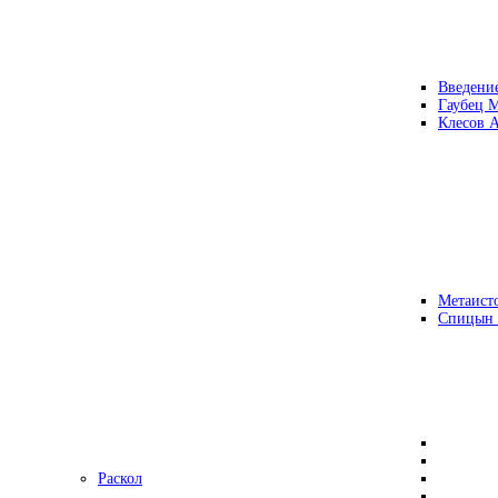
Введени
Гаубец 
Клесов А
Метаисто
Спицын
Раскол