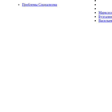
Проблемы Социализма
Марксизм
Бузгалин
Васильев