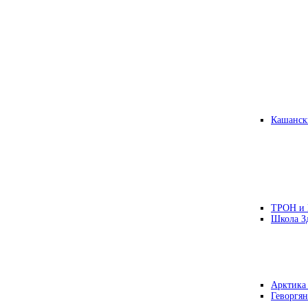
Кашанск
ТРОН и
Школа З
Арктика
Геворгян