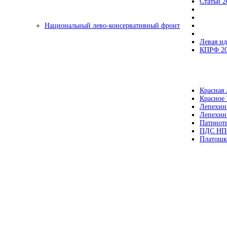
Статьи 2
Национальный лево-консервативный фронт
Левая ид
КПРФ 2
Красная 
Красное
Лепехин
Лепехин
Патриот
ПДС НП
Платошк