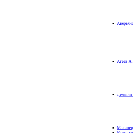
Аверьяно
Агеев А.
Делягин 
Малинец
Можегов