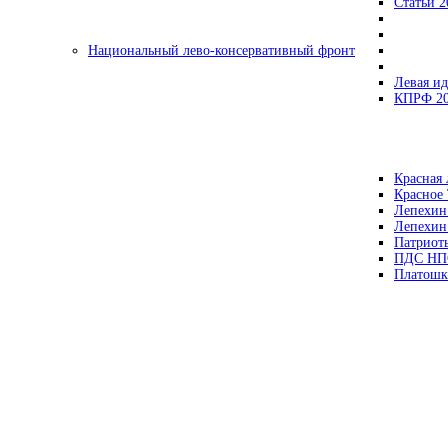
Статьи 2
Национальный лево-консервативный фронт
Левая ид
КПРФ 2
Красная 
Красное
Лепехин
Лепехин
Патриот
ПДС НП
Платошк