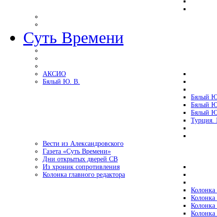
Суть Времени
АКСИО
Бялый Ю. В.
Бялый Ю
Бялый Ю
Бялый Ю
Турция.
Вести из Александровского
Газета «Суть Времени»
Дни открытых дверей СВ
Из хроник сопротивления
Колонка главного редактора
Колонка 
Колонка 
Колонка 
Колонка 