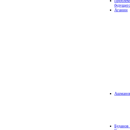
Проблем
будущег
Аганин
Ашманов
Буданов 