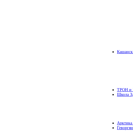
Кашанск
ТРОН и
Школа З
Арктика
Геворгян