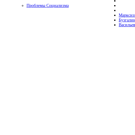
Проблемы Социализма
Марксизм
Бузгалин
Васильев