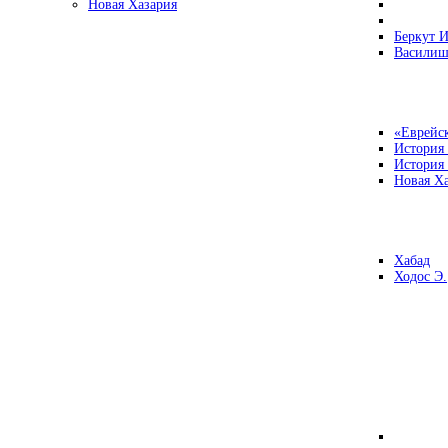
Новая Хазария
Беркут И
Василиш
«Еврейск
История
История
Новая Ха
Хабад
Ходос Э.