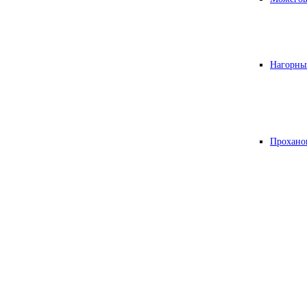
Нагорны
Прохано