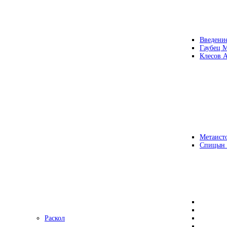
Введени
Гаубец 
Клесов А
Метаисто
Спицын
Раскол