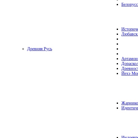
Белорусс
Историч
Любавск
Древняя Русь
Артамон
Дораско
Древнос
Йехэ Мо
Жарнико
Идентич
Индоевр