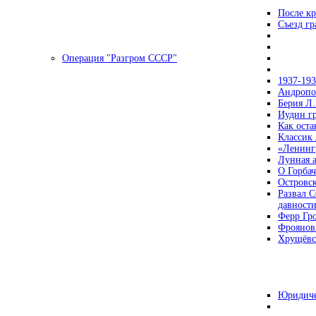
После кр
Съезд г
Операция "Разгром СССР"
1937-19
Андропов
Берия Л.
Иудин гр
Как ост
Классик
«Ленинг
Лунная 
О Горбач
Островс
Развал С
давност
Ферр Гр
Фроянов
Хрущёвск
Юридиче