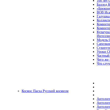
100 лет
Баллод К
«Брежне
ВОВ Иса
Галушка
Коллект
Коминте
Коминте
Культура
Интеллиг
Модель 
Сапелки
Сухопут
Уроки С
Частный
Чего же 
Что случ
Космос Пасха Русский космизм
Антолог
Антолог
Антолог