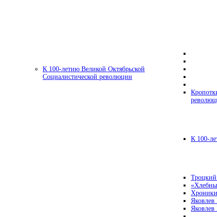
К 100-летию Великой Октябрьской
Социалистической революции
Кропотк
революц
К 100-ле
Троцкий
«Хлебны
Хроники
Яковлев
Яковлев 