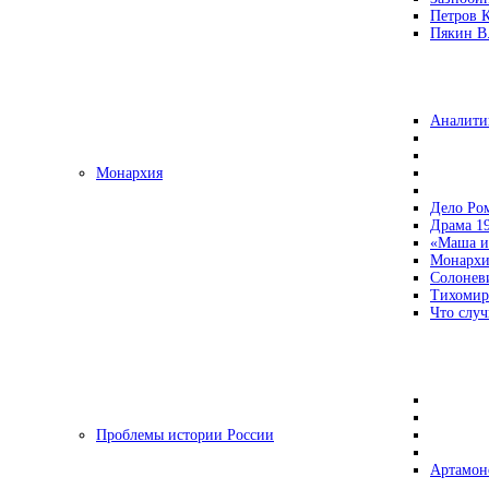
Петров 
Пякин В.
Аналити
Монархия
Дело Ро
Драма 19
«Маша и
Монархи
Солонев
Тихомир
Что случ
Проблемы истории России
Артамон