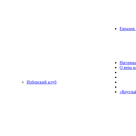
Евразия 
Нагорны
О вера н
Изборский клуб
«Круглы