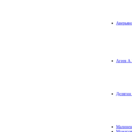
Аверьяно
Агеев А.
Делягин 
Малинец
Можегов