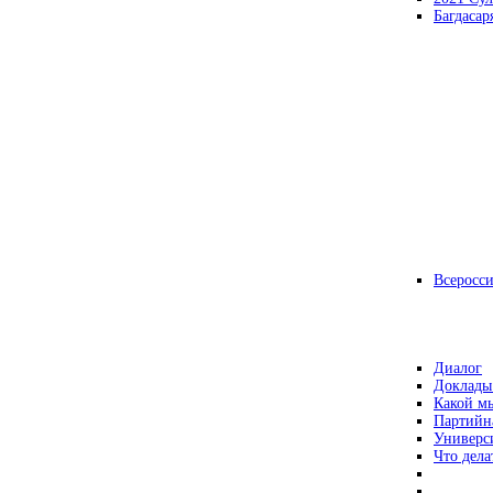
Багдасар
Всеросс
Диалог
Доклады
Какой мы
Партийн
Универс
Что дела