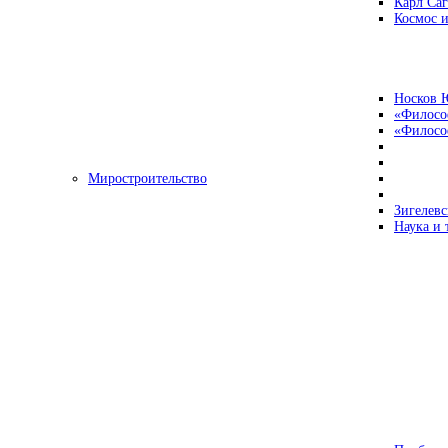
Карл Са
Космос и
Носков 
«Филосо
«Философ
Миростроительство
Зигелевс
Наука и 