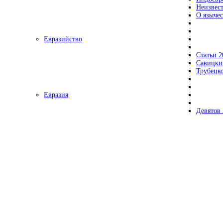
Неизвес
О язычес
Евразийство
Статьи 2
Савицки
Трубецк
Евразия
Девятов 