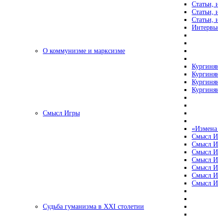
Статьи, 
Статьи, 
Статьи, 
Интервью
О коммунизме и марксизме
Кургинян
Кургинян
Кургинян
Кургинян
Смысл Игры
«Измена
Смысл И
Смысл И
Смысл И
Смысл И
Смысл И
Смысл И
Смысл И
Судьба гуманизма в XXI столетии