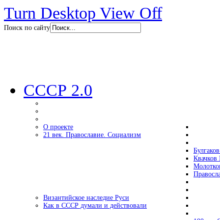
Turn Desktop View Off
Поиск по сайту
СССР 2.0
О проекте
21 век. Православие. Социализм
Булгаков
Квачков 
Молотко
Правосл
Византийское наследие Руси
Как в СССР думали и действовали