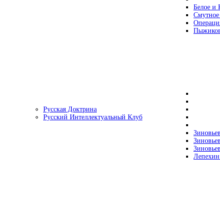
Белое и 
Смутное
Операци
Пыжиков
Русская Доктрина
Русский Интеллектуальный Клуб
Зиновьев
Зиновьев
Зиновьев
Лепехин