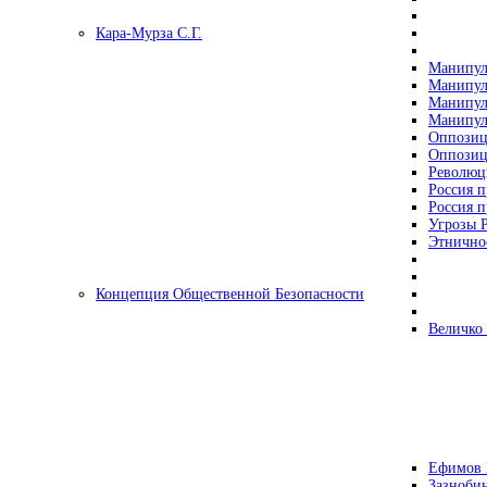
Кара-Мурза С.Г.
Манипул
Манипул
Манипул
Манипул
Оппозиц
Оппозиц
Революц
Россия п
Россия п
Угрозы Р
Этнично
Концепция Общественной Безопасности
Величко
Ефимов 
Зазнобин