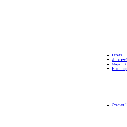
Гегель
Люксемб
Маркс К
Никанор
Сталин 