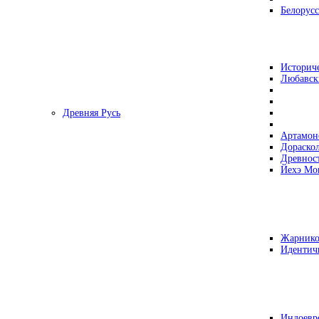
Белорусс
Историч
Любавск
Древняя Русь
Артамон
Дораско
Древнос
Йехэ Мо
Жарнико
Идентич
Индоевр