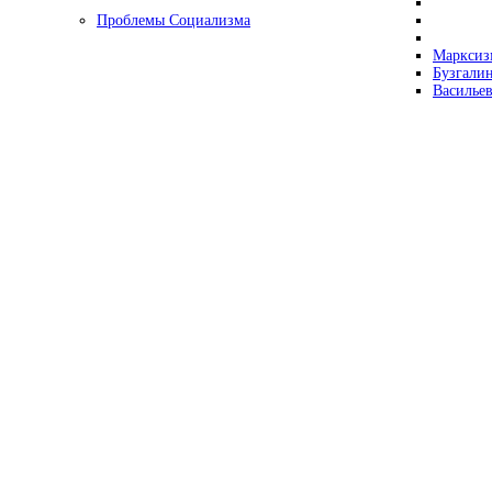
Проблемы Социализма
Марксизм
Бузгалин
Васильев