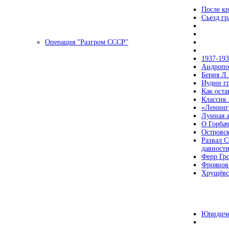
После кр
Съезд г
Операция "Разгром СССР"
1937-19
Андропов
Берия Л.
Иудин гр
Как ост
Классик
«Ленинг
Лунная 
О Горбач
Островс
Развал С
давност
Ферр Гр
Фроянов
Хрущёвск
Юридиче