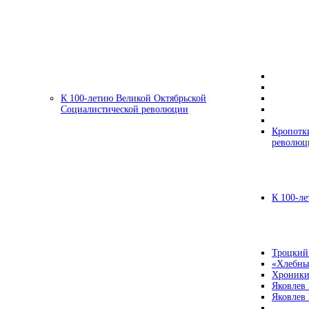
К 100-летию Великой Октябрьской
Социалистической революции
Кропотк
революц
К 100-ле
Троцкий
«Хлебны
Хроники
Яковлев
Яковлев 