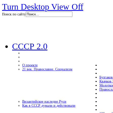
Turn Desktop View Off
Поиск по сайту
СССР 2.0
О проекте
21 век. Православие. Социализм
Булгаков
Квачков 
Молотко
Правосл
Византийское наследие Руси
Как в СССР думали и действовали