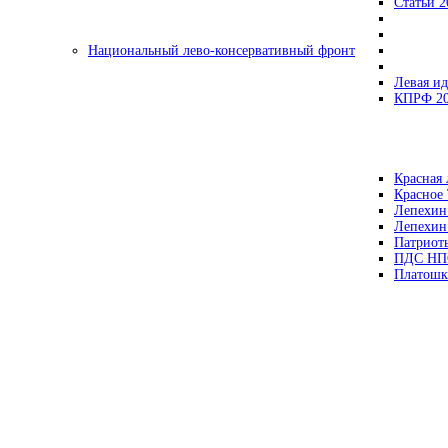
Статьи 2
Национальный лево-консервативный фронт
Левая ид
КПРФ 2
Красная 
Красное
Лепехин
Лепехин
Патриот
ПДС НП
Платошк