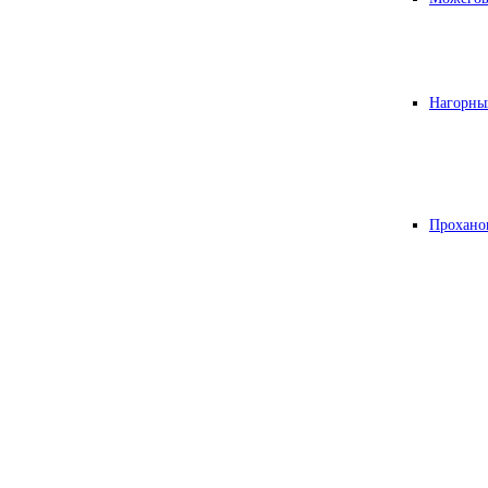
Нагорны
Прохано