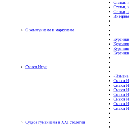
Статьи, 
Статьи, 
Статьи, 
Интервью
О коммунизме и марксизме
Кургинян
Кургинян
Кургинян
Кургинян
Смысл Игры
«Измена
Смысл И
Смысл И
Смысл И
Смысл И
Смысл И
Смысл И
Смысл И
Судьба гуманизма в XXI столетии