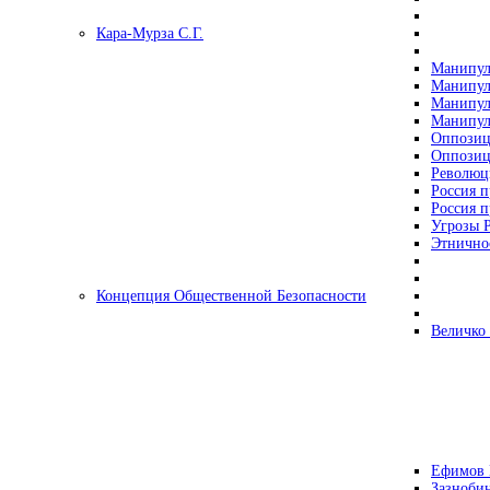
Кара-Мурза С.Г.
Манипул
Манипул
Манипул
Манипул
Оппозиц
Оппозиц
Революц
Россия п
Россия п
Угрозы Р
Этнично
Концепция Общественной Безопасности
Величко
Ефимов 
Зазнобин