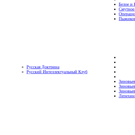
Белое и 
Смутное
Операци
Пыжиков
Русская Доктрина
Русский Интеллектуальный Клуб
Зиновьев
Зиновьев
Зиновьев
Лепехин