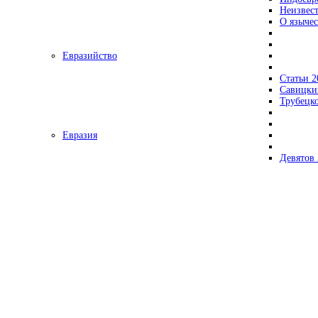
Неизвес
О язычес
Евразийство
Статьи 2
Савицки
Трубецк
Евразия
Девятов 