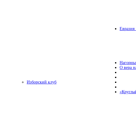
Евразия 
Нагорны
О вера н
Изборский клуб
«Круглы