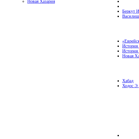
Новая Хазария
Беркут И
Василиш
«Еврейск
История
История
Новая Ха
Хабад
Ходос Э.