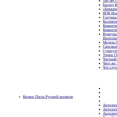
100 лет
Баллод К
«Брежне
ВОВ Иса
Галушка
Коллект
Коминте
Коминте
Культура
Интеллиг
Модель 
Сапелки
Сухопут
Уроки С
Частный
Чего же 
Что случ
Космос Пасха Русский космизм
Антолог
Антолог
Антолог