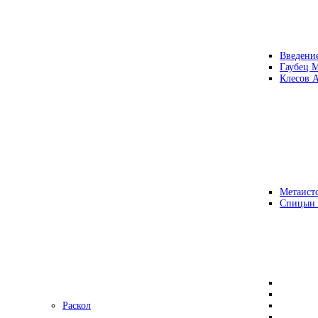
Введени
Гаубец 
Клесов А
Метаисто
Спицын
Раскол