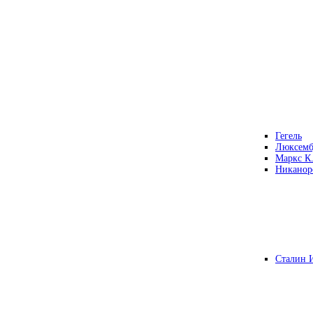
Гегель
Люксемб
Маркс К
Никанор
Сталин 