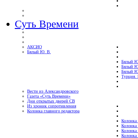
Суть Времени
АКСИО
Бялый Ю. В.
Бялый Ю
Бялый Ю
Бялый Ю
Турция.
Вести из Александровского
Газета «Суть Времени»
Дни открытых дверей СВ
Из хроник сопротивления
Колонка главного редактора
Колонка 
Колонка 
Колонка 
Колонка 