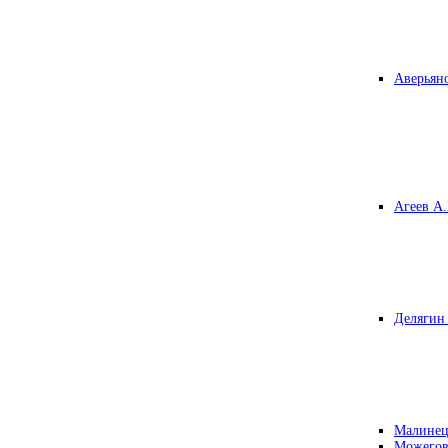
Аверьяно
Агеев А.
Делягин 
Малинец
Можегов