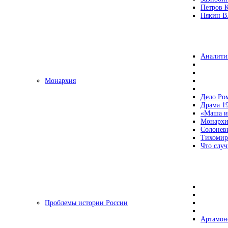
Петров 
Пякин В.
Аналити
Монархия
Дело Ро
Драма 19
«Маша и
Монархи
Солонев
Тихомир
Что случ
Проблемы истории России
Артамон