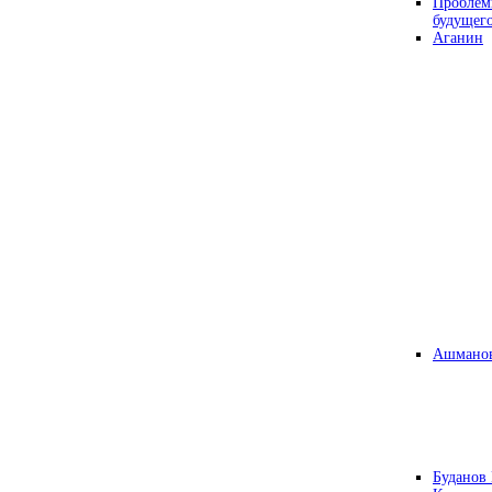
Проблем
будущег
Аганин
Ашманов
Буданов 