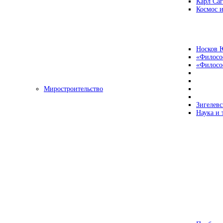
Карл Са
Космос и
Носков 
«Филосо
«Философ
Миростроительство
Зигелевс
Наука и 