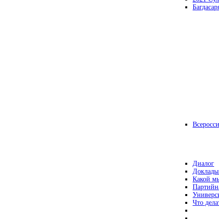
Багдасар
Всеросс
Диалог
Доклады
Какой мы
Партийн
Универс
Что дела