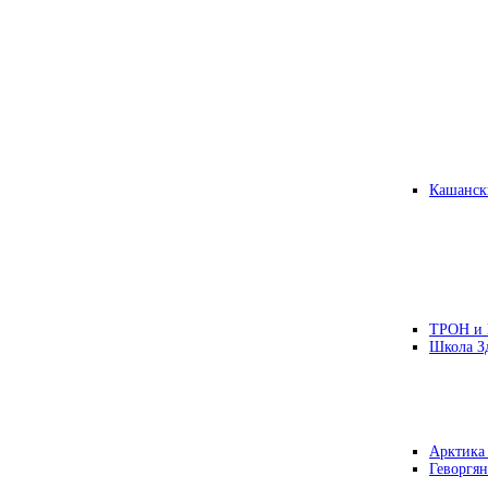
Кашанск
ТРОН и
Школа З
Арктика
Геворгян