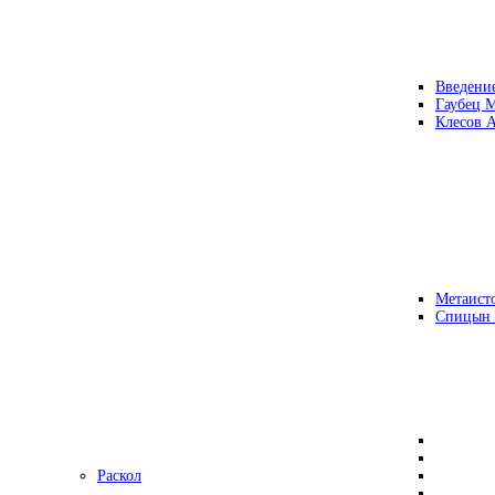
Введени
Гаубец 
Клесов А
Метаисто
Спицын
Раскол