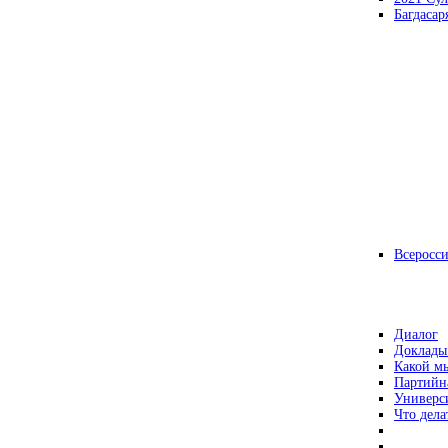
Багдасар
Всеросс
Диалог
Доклады
Какой мы
Партийн
Универс
Что дела