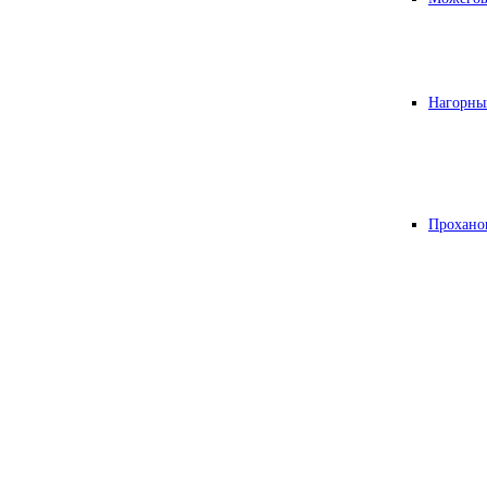
Нагорны
Прохано