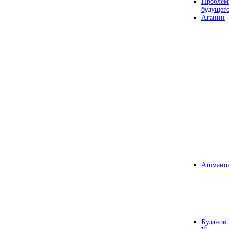
Проблем
будущег
Аганин
Ашманов
Буданов 