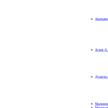
Аверьяно
Агеев А.
Делягин 
Малинец
Можегов