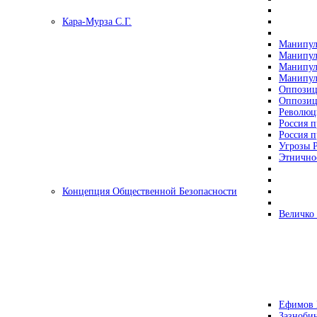
Кара-Мурза С.Г.
Манипул
Манипул
Манипул
Манипул
Оппозиц
Оппозиц
Революц
Россия п
Россия п
Угрозы Р
Этнично
Концепция Общественной Безопасности
Величко
Ефимов 
Зазнобин