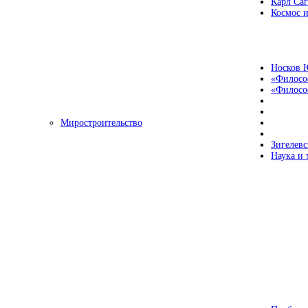
Карл Са
Космос и
Носков 
«Филосо
«Философ
Миростроительство
Зигелевс
Наука и 