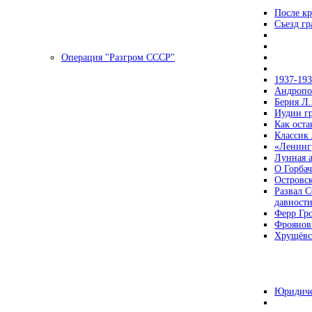
После кр
Съезд г
Операция "Разгром СССР"
1937-19
Андропов
Берия Л.
Иудин гр
Как ост
Классик
«Ленинг
Лунная 
О Горбач
Островс
Развал С
давност
Ферр Гр
Фроянов
Хрущёвск
Юридиче