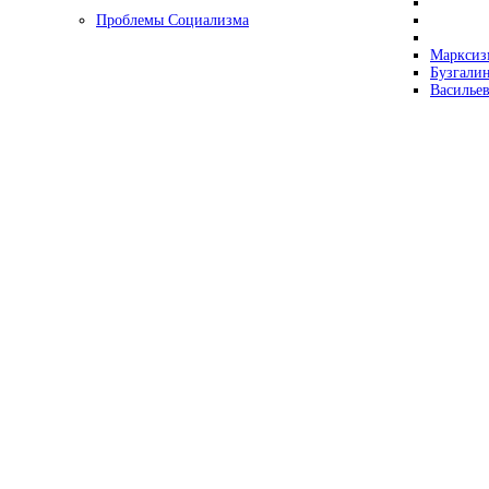
Проблемы Социализма
Марксизм
Бузгалин
Васильев