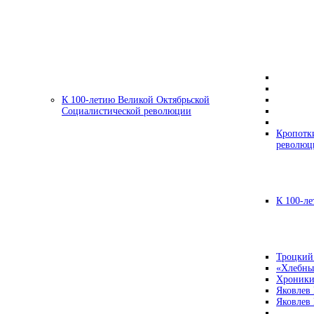
К 100-летию Великой Октябрьской
Социалистической революции
Кропотк
революц
К 100-ле
Троцкий
«Хлебны
Хроники
Яковлев
Яковлев 