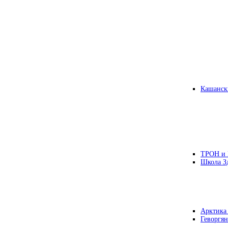
Кашанск
ТРОН и
Школа З
Арктика
Геворгян