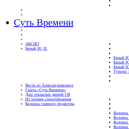
Суть Времени
АКСИО
Бялый Ю. В.
Бялый Ю
Бялый Ю
Бялый Ю
Турция.
Вести из Александровского
Газета «Суть Времени»
Дни открытых дверей СВ
Из хроник сопротивления
Колонка главного редактора
Колонка 
Колонка 
Колонка 
Колонка 