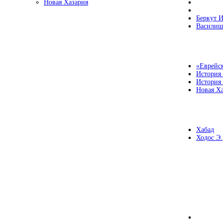
Новая Хазария
Беркут И
Василиш
«Еврейск
История
История
Новая Ха
Хабад
Ходос Э.