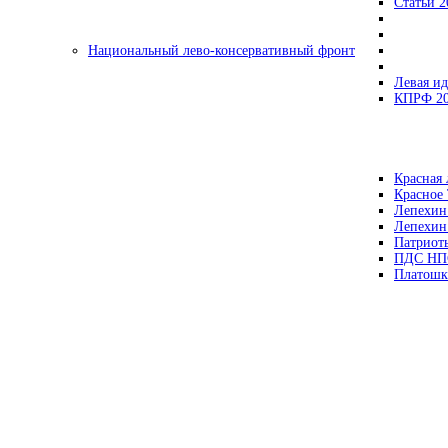
Статьи 2
Национальный лево-консервативный фронт
Левая ид
КПРФ 2
Красная 
Красное
Лепехин
Лепехин
Патриот
ПДС НП
Платошк