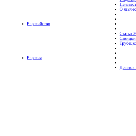
Неизвес
О язычес
Евразийство
Статьи 2
Савицки
Трубецк
Евразия
Девятов 