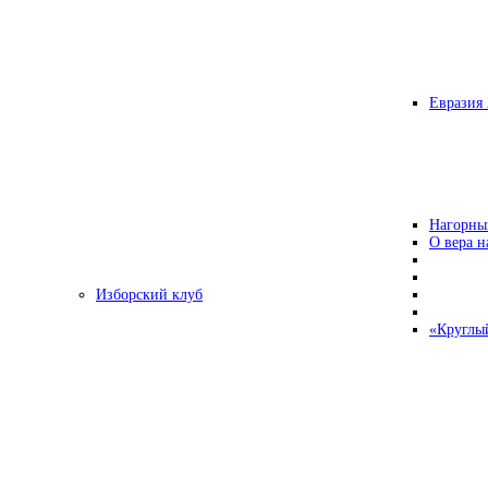
Евразия 
Нагорны
О вера н
Изборский клуб
«Круглы