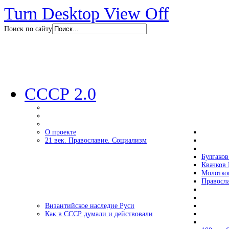
Turn Desktop View Off
Поиск по сайту
СССР 2.0
О проекте
21 век. Православие. Социализм
Булгаков
Квачков 
Молотко
Правосл
Византийское наследие Руси
Как в СССР думали и действовали