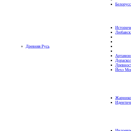
Белорусс
Историч
Любавск
Древняя Русь
Артамон
Дораско
Древнос
Йехэ Мо
Жарнико
Идентич
Индоевр