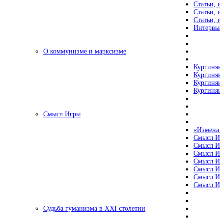
Статьи, 
Статьи, 
Статьи, 
Интервью
О коммунизме и марксизме
Кургинян
Кургинян
Кургинян
Кургинян
Смысл Игры
«Измена
Смысл И
Смысл И
Смысл И
Смысл И
Смысл И
Смысл И
Смысл И
Судьба гуманизма в XXI столетии