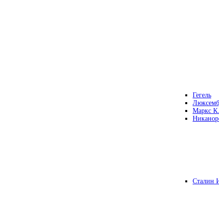
Гегель
Люксемб
Маркс К
Никанор
Сталин 