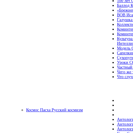
100 лет
Баллод К
«Брежне
ВОВ Иса
Галушка
Коллект
Коминте
Коминте
Культура
Интеллиг
Модель 
Сапелки
Сухопут
Уроки С
Частный
Чего же 
Что случ
Космос Пасха Русский космизм
Антолог
Антолог
Антолог