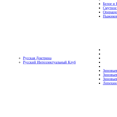
Белое и 
Смутное
Операци
Пыжиков
Русская Доктрина
Русский Интеллектуальный Клуб
Зиновьев
Зиновьев
Зиновьев
Лепехин