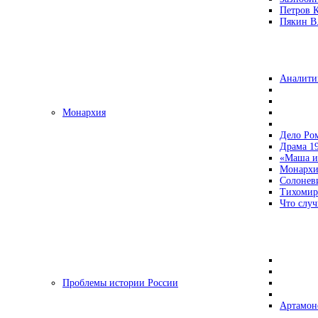
Петров 
Пякин В.
Аналити
Монархия
Дело Ро
Драма 19
«Маша и
Монархи
Солонев
Тихомир
Что случ
Проблемы истории России
Артамон