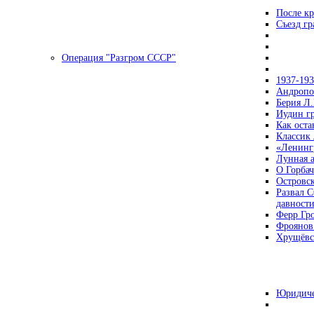
После кр
Съезд г
Операция "Разгром СССР"
1937-19
Андропов
Берия Л.
Иудин гр
Как ост
Классик
«Ленинг
Лунная 
О Горбач
Островс
Развал С
давност
Ферр Гр
Фроянов
Хрущёвск
Юридиче