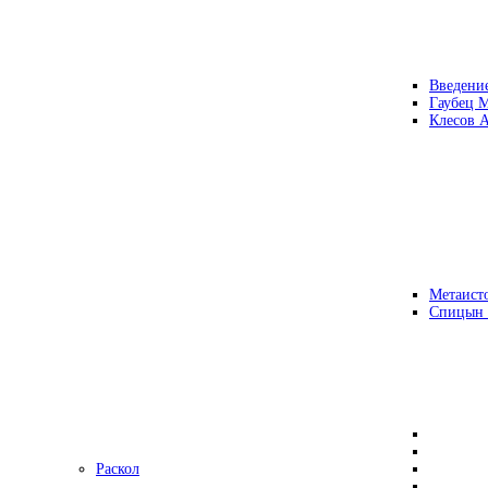
Введени
Гаубец 
Клесов А
Метаисто
Спицын
Раскол