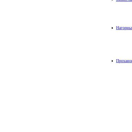
Нагорны
Прохано