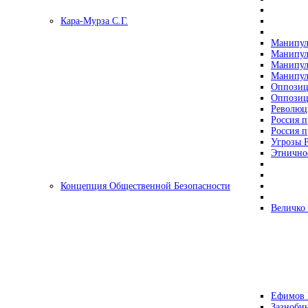
Кара-Мурза С.Г.
Манипул
Манипул
Манипул
Манипул
Оппозиц
Оппозиц
Революц
Россия п
Россия п
Угрозы Р
Этнично
Концепция Общественной Безопасности
Величко
Ефимов 
Зазнобин