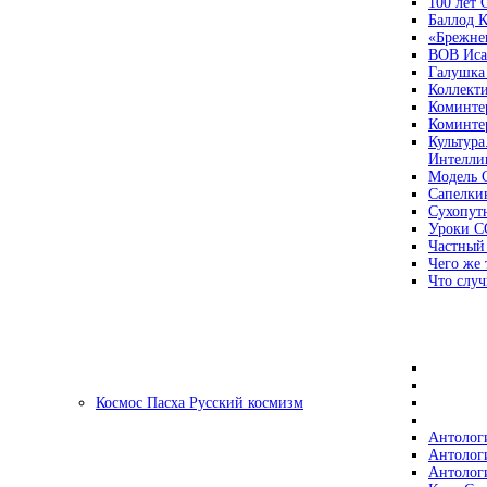
100 лет
Баллод К
«Брежне
ВОВ Иса
Галушка
Коллект
Коминте
Коминте
Культура
Интеллиг
Модель 
Сапелки
Сухопут
Уроки С
Частный
Чего же 
Что случ
Космос Пасха Русский космизм
Антолог
Антолог
Антолог