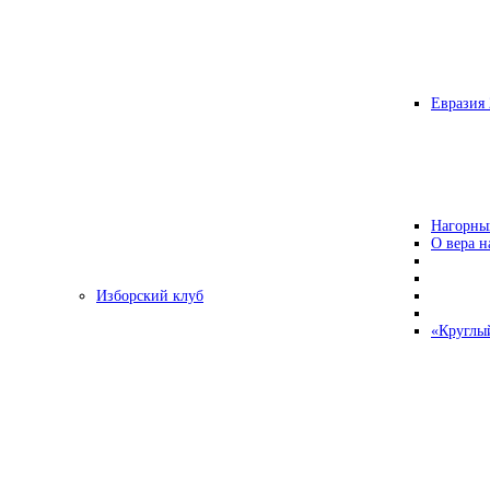
Евразия 
Нагорны
О вера н
Изборский клуб
«Круглы