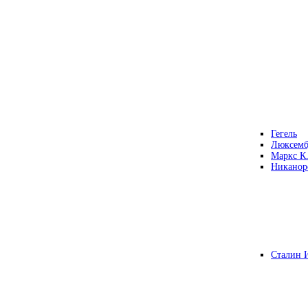
Гегель
Люксемб
Маркс К
Никанор
Сталин 