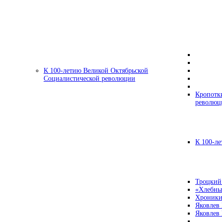
К 100-летию Великой Октябрьской
Социалистической революции
Кропотк
революц
К 100-ле
Троцкий
«Хлебны
Хроники
Яковлев
Яковлев 