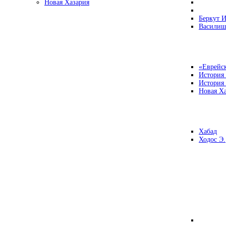
Новая Хазария
Беркут И
Василиш
«Еврейск
История
История
Новая Ха
Хабад
Ходос Э.