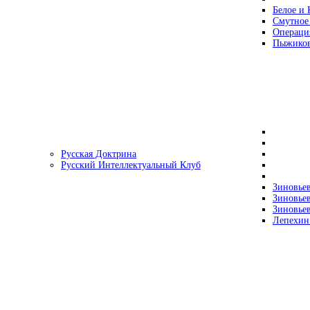
Белое и 
Смутное
Операци
Пыжиков
Русская Доктрина
Русский Интеллектуальный Клуб
Зиновьев
Зиновьев
Зиновьев
Лепехин