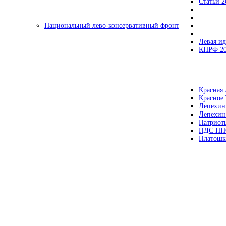
Статьи 2
Национальный лево-консервативный фронт
Левая ид
КПРФ 2
Красная 
Красное
Лепехин
Лепехин
Патриот
ПДС НП
Платошк