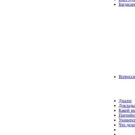
Багдасар
Всеросс
Диалог
Доклады
Какой мы
Партийн
Универс
Что дела