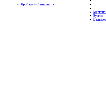
Проблемы Социализма
Марксизм
Бузгалин
Васильев