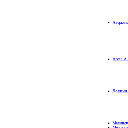
Аверьяно
Агеев А.
Делягин 
Малинец
Можегов