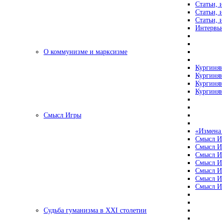
Статьи, 
Статьи, 
Статьи, 
Интервью
О коммунизме и марксизме
Кургинян
Кургинян
Кургинян
Кургинян
Смысл Игры
«Измена
Смысл И
Смысл И
Смысл И
Смысл И
Смысл И
Смысл И
Смысл И
Судьба гуманизма в XXI столетии