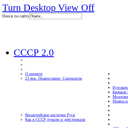
Turn Desktop View Off
Поиск по сайту
СССР 2.0
О проекте
21 век. Православие. Социализм
Булгаков
Квачков 
Молотко
Правосл
Византийское наследие Руси
Как в СССР думали и действовали