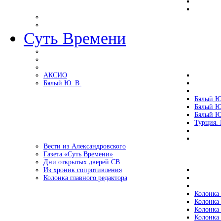
Суть Времени
АКСИО
Бялый Ю. В.
Бялый Ю
Бялый Ю
Бялый Ю
Турция.
Вести из Александровского
Газета «Суть Времени»
Дни открытых дверей СВ
Из хроник сопротивления
Колонка главного редактора
Колонка 
Колонка 
Колонка 
Колонка 