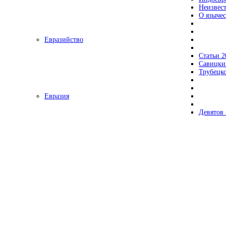
Неизвес
О язычес
Евразийство
Статьи 2
Савицки
Трубецк
Евразия
Девятов 