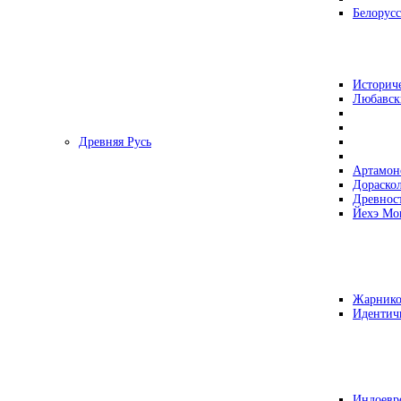
Белорусс
Историч
Любавск
Древняя Русь
Артамон
Дораско
Древнос
Йехэ Мо
Жарнико
Идентич
Индоевр