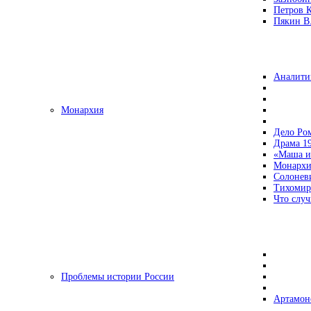
Петров 
Пякин В.
Аналити
Монархия
Дело Ро
Драма 19
«Маша и
Монархи
Солонев
Тихомир
Что случ
Проблемы истории России
Артамон