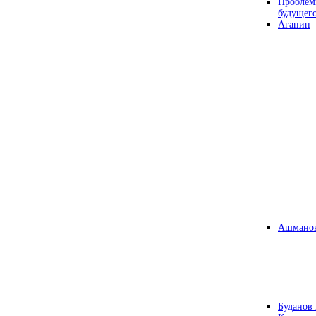
Проблем
будущег
Аганин
Ашманов
Буданов 