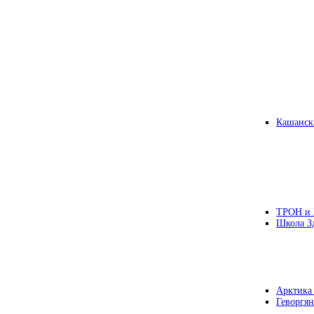
Кашанск
ТРОН и
Школа З
Арктика
Геворгян