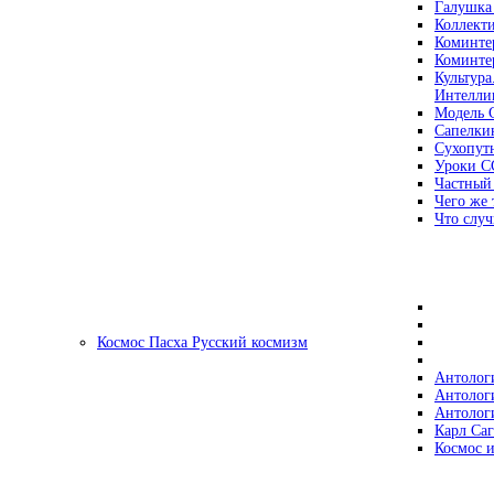
Галушка
Коллект
Коминте
Коминте
Культура
Интеллиг
Модель 
Сапелки
Сухопут
Уроки С
Частный
Чего же 
Что случ
Космос Пасха Русский космизм
Антолог
Антолог
Антолог
Карл Са
Космос и