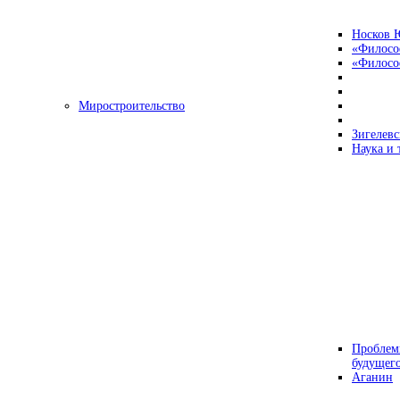
Носков 
«Филосо
«Философ
Миростроительство
Зигелевс
Наука и 
Проблем
будущег
Аганин