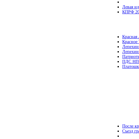
Левая ид
КПРФ 2
Красная 
Красное
Лепехин
Лепехин
Патриот
ПДС НП
Платошк
После кр
Съезд г