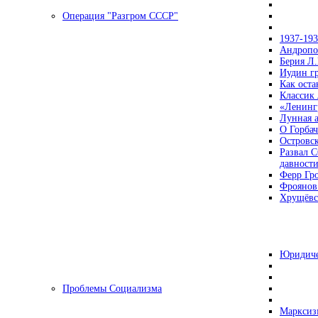
Операция "Разгром СССР"
1937-19
Андропов
Берия Л.
Иудин гр
Как ост
Классик
«Ленинг
Лунная 
О Горбач
Островс
Развал С
давност
Ферр Гр
Фроянов
Хрущёвск
Юридиче
Проблемы Социализма
Марксизм