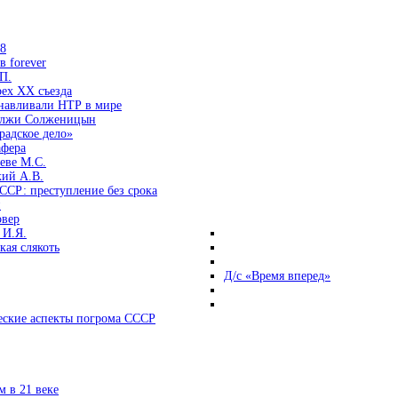
38
 forever
П.
ех ХХ съезда
анавливали НТР в мире
 лжи Солженицын
радское дело»
афера
еве М.С.
кий А.В.
ССР: преступление без срока
и
овер
 И.Я.
ая слякоть
Д/с «Время вперед»
ские аспекты погрома СССР
 в 21 веке