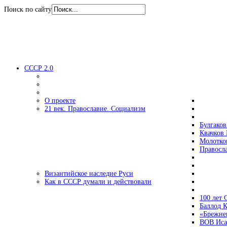
Поиск по сайту
СССР 2.0
О проекте
21 век. Православие. Социализм
Булгаков
Квачков 
Молотко
Правосл
Византийское наследие Руси
Как в СССР думали и действовали
100 лет
Баллод К
«Брежне
ВОВ Иса