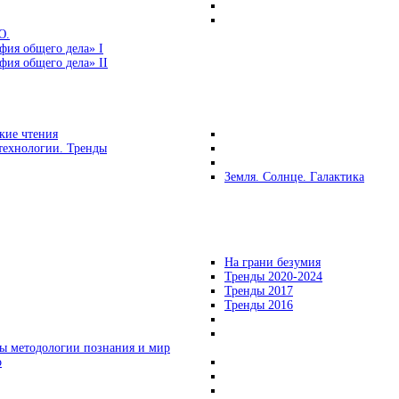
Ю.
фия общего дела» I
ия общего дела» II
кие чтения
технологии. Тренды
Земля. Солнце. Галактика
На грани безумия
Тренды 2020-2024
Тренды 2017
Тренды 2016
ы методологии познания и мир
о