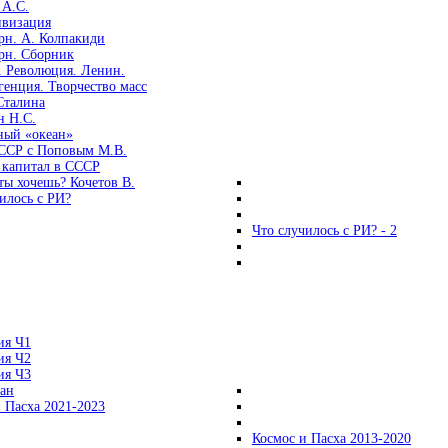
 А.С.
ивизация
рн. А. Колпакиди
рн. Сборник
. Революция. Ленин.
енция. Творчество масс
Сталина
н Н.С.
ный «океан»
ССР с Поповым М.В.
 капитал в СССР
ты хочешь? Кочетов В.
илось с РИ?
Что случилось с РИ? - 2
ия Ч1
ия Ч2
ия Ч3
ган
 Пасха 2021-2023
Космос и Пасха 2013-2020