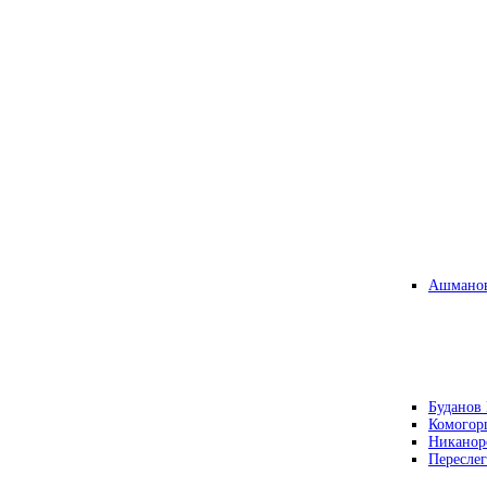
Ашманов
Буданов 
Комогор
Никанор
Переслег