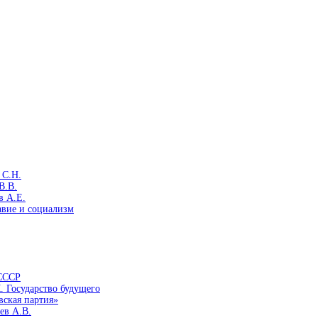
 С.Н.
В.В.
в А.Е.
авие и социализм
 СССР
. Государство будущего
вская партия»
ев А.В.