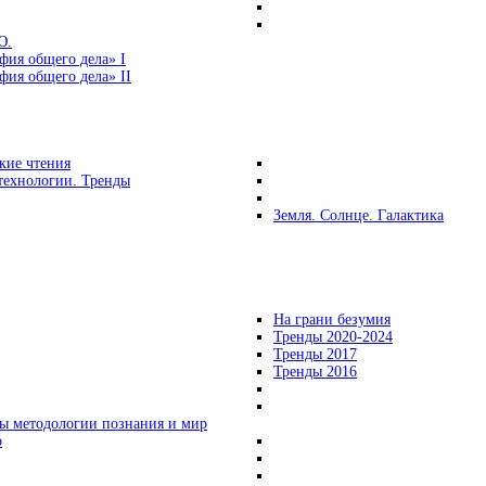
Ю.
фия общего дела» I
ия общего дела» II
кие чтения
технологии. Тренды
Земля. Солнце. Галактика
На грани безумия
Тренды 2020-2024
Тренды 2017
Тренды 2016
ы методологии познания и мир
о