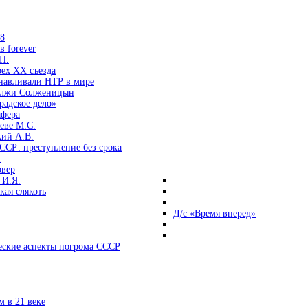
38
 forever
П.
ех ХХ съезда
анавливали НТР в мире
 лжи Солженицын
радское дело»
афера
еве М.С.
кий А.В.
ССР: преступление без срока
и
овер
 И.Я.
ая слякоть
Д/с «Время вперед»
ские аспекты погрома СССР
 в 21 веке