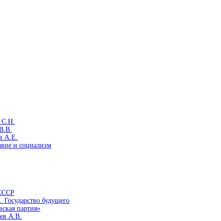
 С.Н.
В.В.
в А.Е.
авие и социализм
 СССР
. Государство будущего
вская партия»
ев А.В.