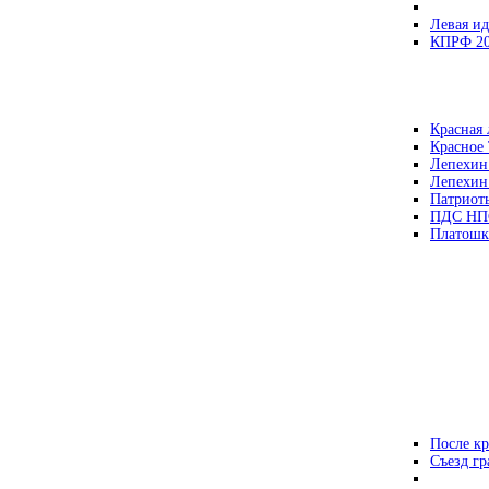
Левая ид
КПРФ 2
Красная 
Красное
Лепехин
Лепехин
Патриот
ПДС НП
Платошк
После кр
Съезд г