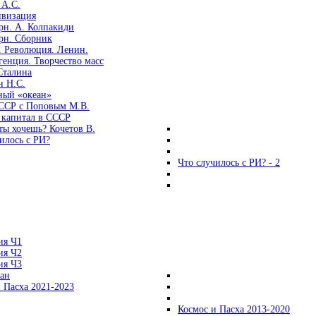
 А.С.
ивизация
рн. А. Колпакиди
рн. Сборник
. Революция. Ленин.
енция. Творчество масс
Сталина
н Н.С.
ный «океан»
ССР с Поповым М.В.
 капитал в СССР
ты хочешь? Кочетов В.
илось с РИ?
Что случилось с РИ? - 2
ия Ч1
ия Ч2
ия Ч3
ган
 Пасха 2021-2023
Космос и Пасха 2013-2020