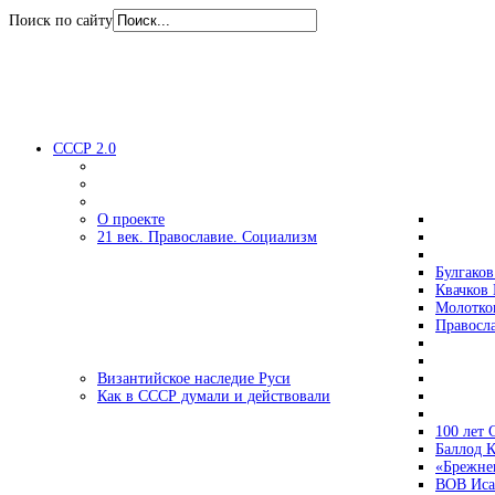
Поиск по сайту
СССР 2.0
О проекте
21 век. Православие. Социализм
Булгаков
Квачков 
Молотко
Правосл
Византийское наследие Руси
Как в СССР думали и действовали
100 лет
Баллод К
«Брежне
ВОВ Иса