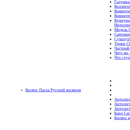
Галушка
Коллект
Коминте
Коминте
Культура
Интеллиг
Модель 
Сапелки
Сухопут
Уроки С
Частный
Чего же 
Что случ
Космос Пасха Русский космизм
Антолог
Антолог
Антолог
Карл Са
Космос и