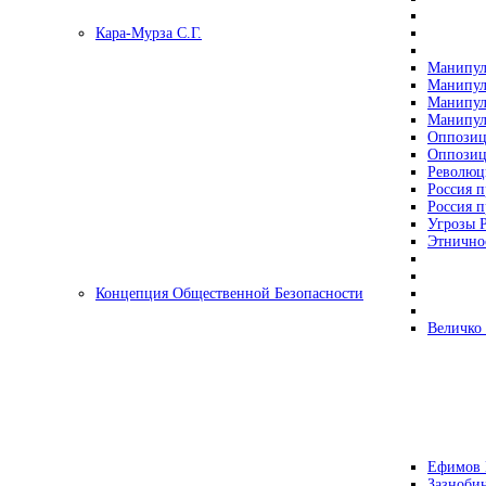
Кара-Мурза С.Г.
Манипул
Манипул
Манипул
Манипул
Оппозиц
Оппозиц
Революц
Россия п
Россия п
Угрозы Р
Этнично
Концепция Общественной Безопасности
Величко
Ефимов 
Зазнобин