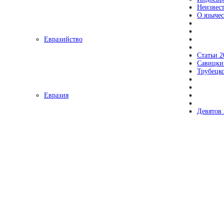
Неизвес
О язычес
Евразийство
Статьи 2
Савицки
Трубецк
Евразия
Девятов 