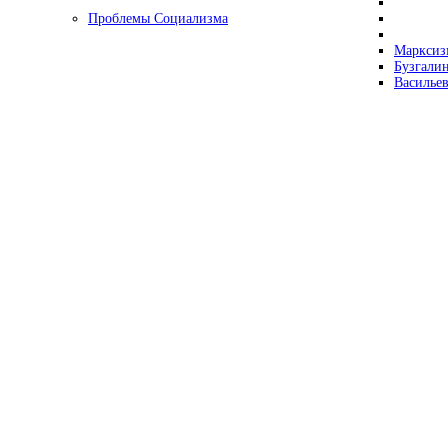
Проблемы Социализма
Марксизм
Бузгалин
Васильев