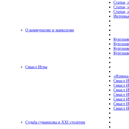
Статьи, 
Статьи, 
Статьи, 
Интервью
О коммунизме и марксизме
Кургинян
Кургинян
Кургинян
Кургинян
Смысл Игры
«Измена
Смысл И
Смысл И
Смысл И
Смысл И
Смысл И
Смысл И
Смысл И
Судьба гуманизма в XXI столетии