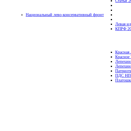
Статьи 2
Национальный лево-консервативный фронт
Левая ид
КПРФ 2
Красная 
Красное
Лепехин
Лепехин
Патриот
ПДС НП
Платошк