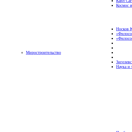
Карл Са
Космос и
Носков 
«Филосо
«Философ
Миростроительство
Зигелевс
Наука и 