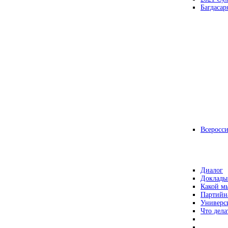
Багдасар
Всеросс
Диалог
Доклады
Какой мы
Партийн
Универс
Что дела