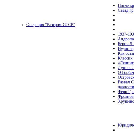
После кр
Съезд г
Операция "Разгром СССР"
1937-19
Андропов
Берия Л.
Иудин гр
Как ост
Классик
«Ленинг
Лунная 
О Горбач
Островс
Развал С
давност
Ферр Гр
Фроянов
Хрущёвск
Юридиче