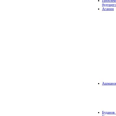
Проблем
будущег
Аганин
Ашманов
Буданов 