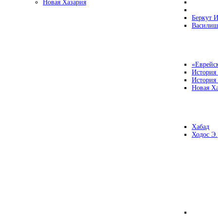
Новая Хазария
Беркут И
Василиш
«Еврейск
История
История
Новая Ха
Хабад
Ходос Э.