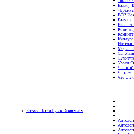
100 лет
Баллод К
«Брежне
ВОВ Иса
Галушка
Коллект
Коминте
Коминте
Культура
Интеллиг
Модель 
Сапелки
Сухопут
Уроки С
Частный
Чего же 
Что случ
Космос Пасха Русский космизм
Антолог
Антолог
Антолог