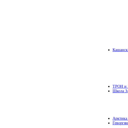
Кашанск
ТРОН и
Школа З
Арктика
Геворгян