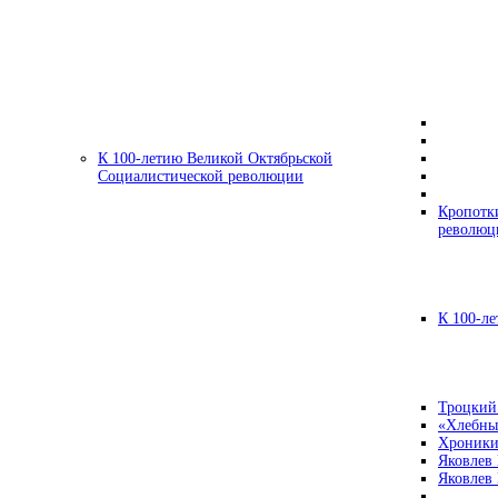
К 100-летию Великой Октябрьской
Социалистической революции
Кропотк
революц
К 100-ле
Троцкий
«Хлебны
Хроники
Яковлев
Яковлев 