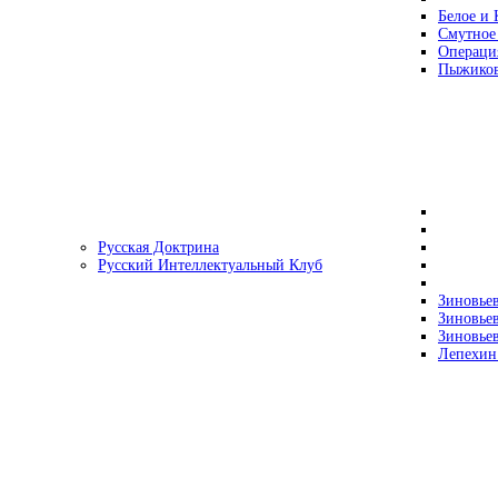
Белое и 
Смутное
Операци
Пыжиков
Русская Доктрина
Русский Интеллектуальный Клуб
Зиновьев
Зиновьев
Зиновьев
Лепехин