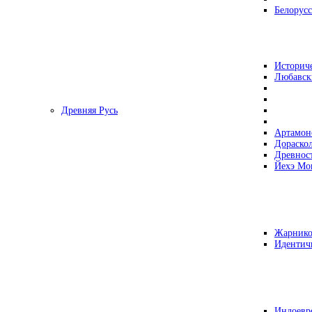
Белорусс
Историч
Любавск
Древняя Русь
Артамон
Дораско
Древнос
Йехэ Мо
Жарнико
Идентич
Индоевр