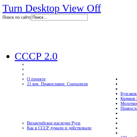
Turn Desktop View Off
Поиск по сайту
СССР 2.0
О проекте
21 век. Православие. Социализм
Булгаков
Квачков 
Молотко
Правосл
Византийское наследие Руси
Как в СССР думали и действовали