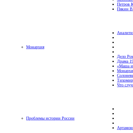
Петров 
Пякин В.
Аналити
Монархия
Дело Ро
Драма 19
«Маша и
Монархи
Солонев
Тихомир
Что случ
Проблемы истории России
Артамон