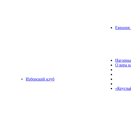
Евразия 
Нагорны
О вера н
Изборский клуб
«Круглы