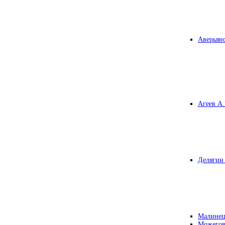
Аверьяно
Агеев А.
Делягин 
Малинец
Можегов