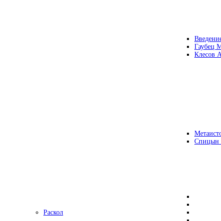
Введени
Гаубец 
Клесов А
Метаисто
Спицын
Раскол