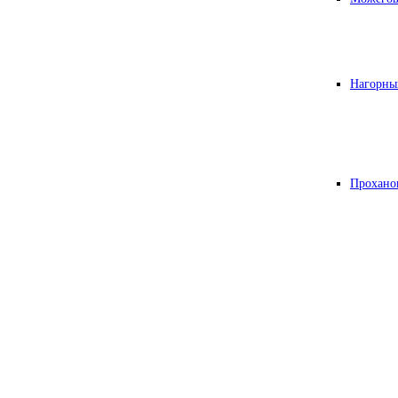
Нагорны
Прохано