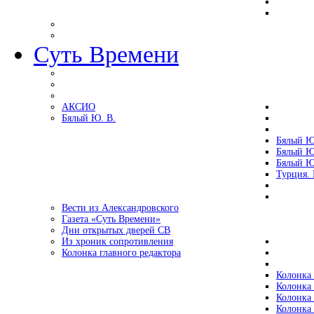
Суть Времени
АКСИО
Бялый Ю. В.
Бялый Ю
Бялый Ю
Бялый Ю
Турция.
Вести из Александровского
Газета «Суть Времени»
Дни открытых дверей СВ
Из хроник сопротивления
Колонка главного редактора
Колонка 
Колонка 
Колонка 
Колонка 