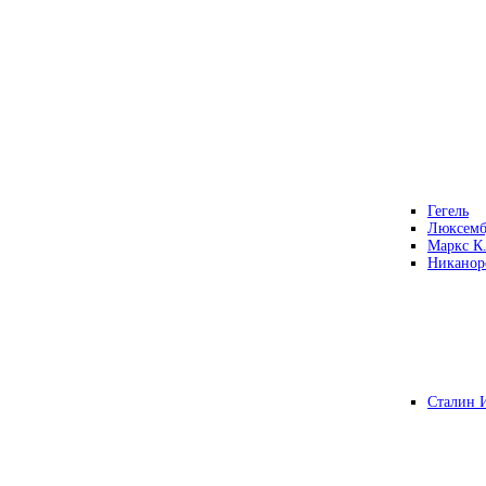
Гегель
Люксемб
Маркс К
Никанор
Сталин 