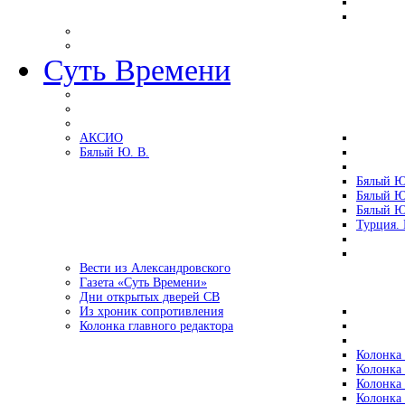
Суть Времени
АКСИО
Бялый Ю. В.
Бялый Ю
Бялый Ю
Бялый Ю
Турция.
Вести из Александровского
Газета «Суть Времени»
Дни открытых дверей СВ
Из хроник сопротивления
Колонка главного редактора
Колонка 
Колонка 
Колонка 
Колонка 