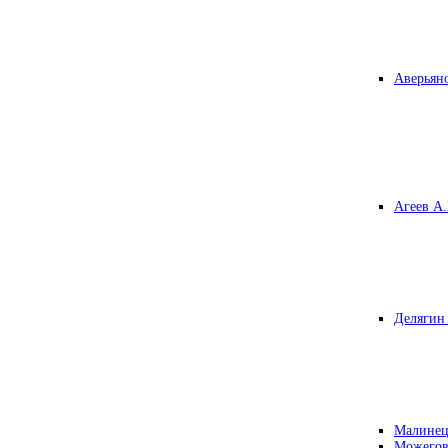
Аверьяно
Агеев А.
Делягин 
Малинец
Можегов