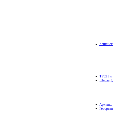
Кашанск
ТРОН и
Школа З
Арктика
Геворгян