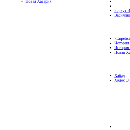
Новая Хазария
Беркут И
Василиш
«Еврейск
История
История
Новая Ха
Хабад
Ходос Э.