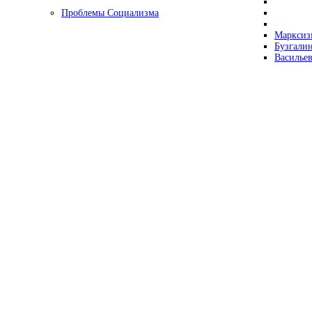
Проблемы Социализма
Марксизм
Бузгалин
Васильев