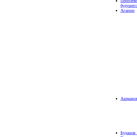
Проблем
будущег
Аганин
Ашманов
Буданов 