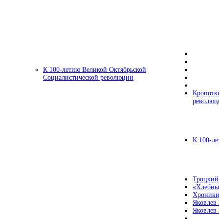
К 100-летию Великой Октябрьской
Социалистической революции
Кропотк
революц
К 100-ле
Троцкий
«Хлебны
Хроники
Яковлев
Яковлев 