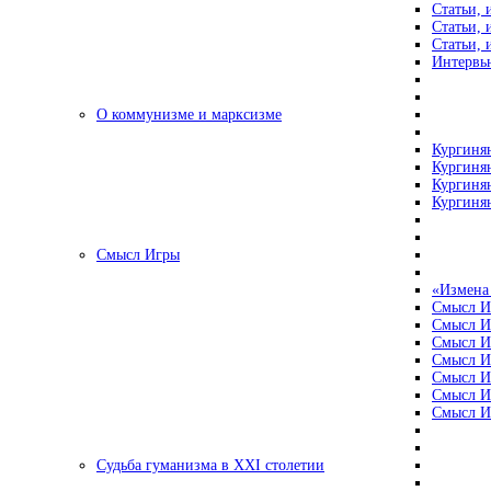
Статьи, 
Статьи, 
Статьи, 
Интервью
О коммунизме и марксизме
Кургинян
Кургинян
Кургинян
Кургинян
Смысл Игры
«Измена
Смысл И
Смысл И
Смысл И
Смысл И
Смысл И
Смысл И
Смысл И
Судьба гуманизма в XXI столетии