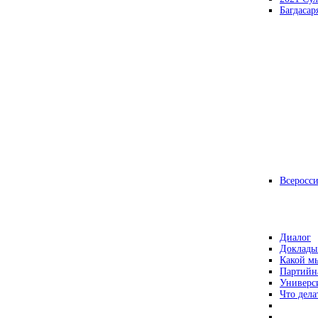
Багдасар
Всеросс
Диалог
Доклады
Какой мы
Партийн
Универс
Что дела