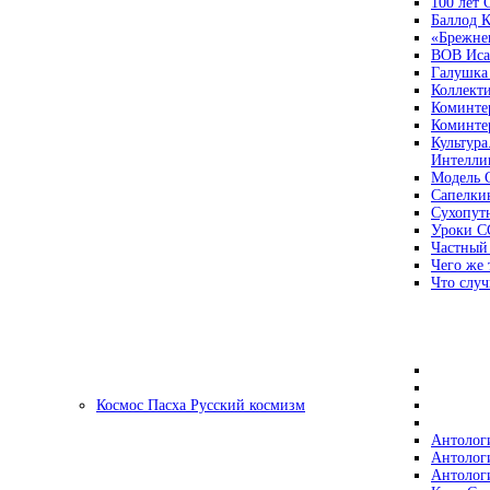
100 лет
Баллод К
«Брежне
ВОВ Иса
Галушка
Коллект
Коминте
Коминте
Культура
Интеллиг
Модель 
Сапелки
Сухопут
Уроки С
Частный
Чего же 
Что случ
Космос Пасха Русский космизм
Антолог
Антолог
Антолог