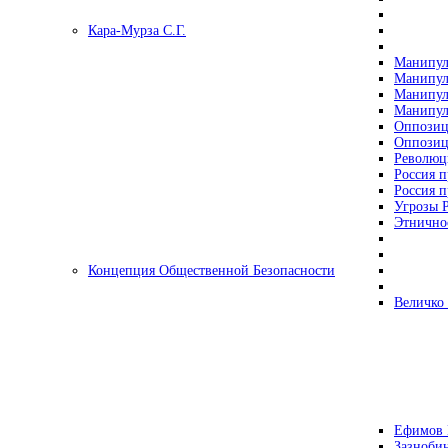
Кара-Мурза С.Г.
Манипул
Манипул
Манипул
Манипул
Оппозиц
Оппозиц
Революц
Россия п
Россия п
Угрозы Р
Этнично
Концепция Общественной Безопасности
Величко
Ефимов 
Зазнобин