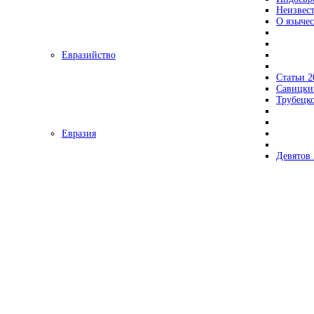
Неизвес
О язычес
Евразийство
Статьи 2
Савицки
Трубецк
Евразия
Девятов 