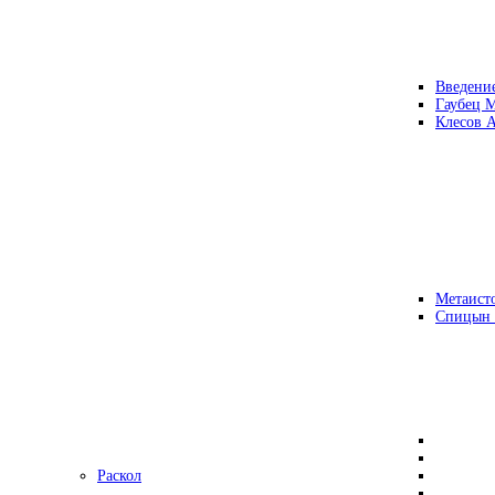
Введени
Гаубец 
Клесов А
Метаисто
Спицын
Раскол