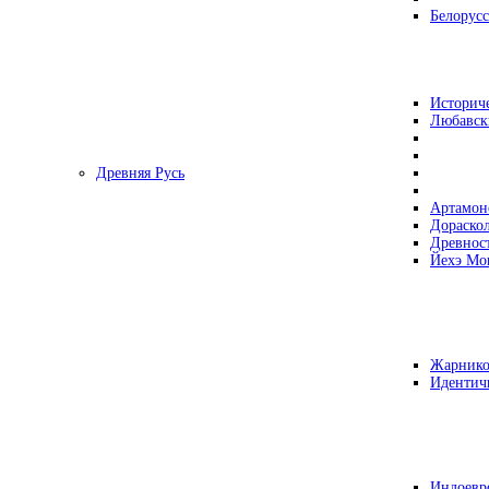
Белорусс
Историч
Любавск
Древняя Русь
Артамон
Дораско
Древнос
Йехэ Мо
Жарнико
Идентич
Индоевр