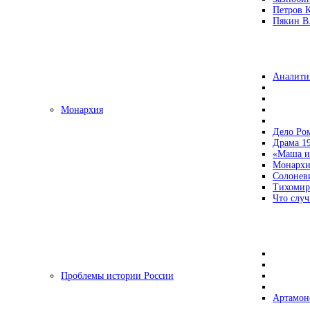
Петров 
Пякин В.
Аналити
Монархия
Дело Ро
Драма 19
«Маша и
Монархи
Солонев
Тихомир
Что случ
Проблемы истории России
Артамон