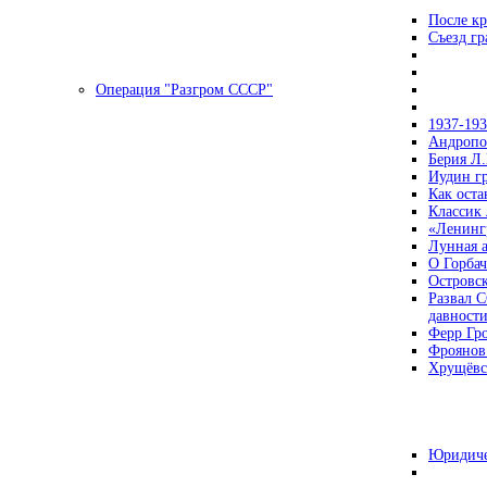
После кр
Съезд г
Операция "Разгром СССР"
1937-19
Андропов
Берия Л.
Иудин гр
Как ост
Классик
«Ленинг
Лунная 
О Горбач
Островс
Развал С
давност
Ферр Гр
Фроянов
Хрущёвск
Юридиче