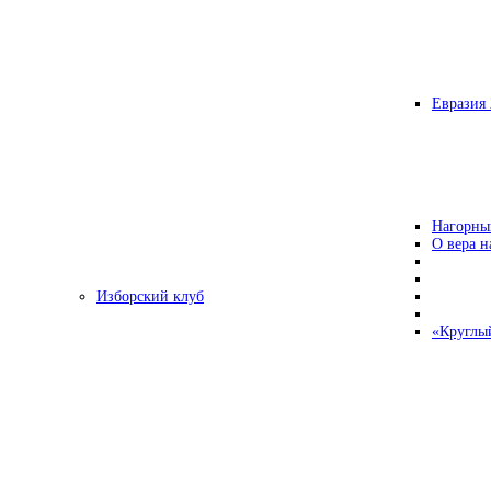
Евразия 
Нагорны
О вера н
Изборский клуб
«Круглы