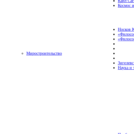
Карл Са
Космос и
Носков 
«Филосо
«Философ
Миростроительство
Зигелевс
Наука и 