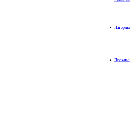
Нагорны
Прохано