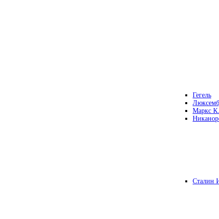
Гегель
Люксемб
Маркс К
Никанор
Сталин 