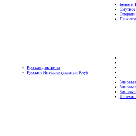
Белое и 
Смутное
Операци
Пыжиков
Русская Доктрина
Русский Интеллектуальный Клуб
Зиновьев
Зиновьев
Зиновьев
Лепехин