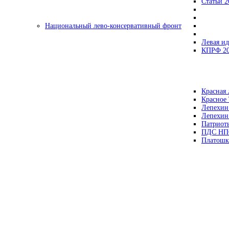
Статьи 2
Национальный лево-консервативный фронт
Левая ид
КПРФ 2
Красная 
Красное
Лепехин
Лепехин
Патриот
ПДС НП
Платошк