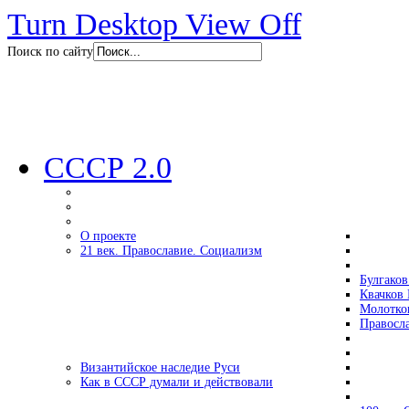
Turn Desktop View Off
Поиск по сайту
СССР 2.0
О проекте
21 век. Православие. Социализм
Булгаков
Квачков 
Молотко
Правосл
Византийское наследие Руси
Как в СССР думали и действовали