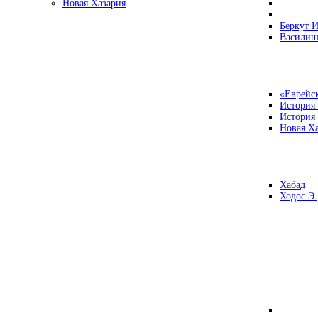
Новая Хазария
Беркут И
Василиш
«Еврейск
История
История
Новая Ха
Хабад
Ходос Э.