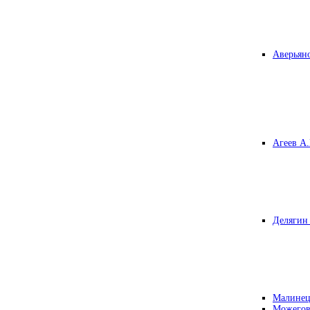
Аверьяно
Агеев А.
Делягин 
Малинец
Можегов