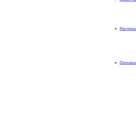
Нагорны
Прохано