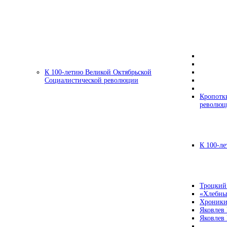
К 100-летию Великой Октябрьской
Социалистической революции
Кропотк
революц
К 100-ле
Троцкий
«Хлебны
Хроники
Яковлев
Яковлев 