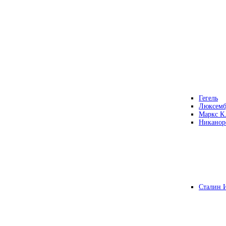
Гегель
Люксемб
Маркс К
Никанор
Сталин 