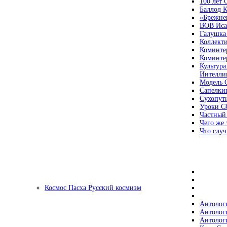
100 лет
Баллод К
«Брежне
ВОВ Иса
Галушка
Коллект
Коминте
Коминте
Культура
Интеллиг
Модель 
Сапелки
Сухопут
Уроки С
Частный
Чего же 
Что случ
Космос Пасха Русский космизм
Антолог
Антолог
Антолог