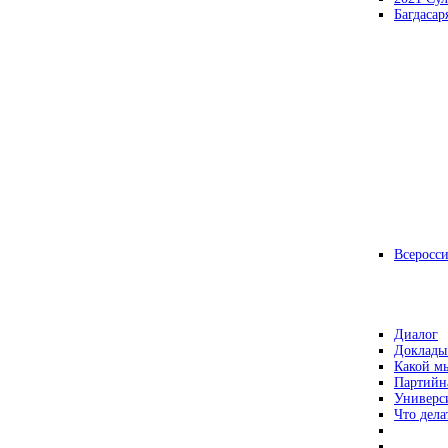
Багдасар
Всеросс
Диалог
Доклады
Какой мы
Партийн
Универс
Что дела