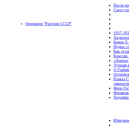
После кр
Съезд г
Операция "Разгром СССР"
1937-19
Андропов
Берия Л.
Иудин гр
Как ост
Классик
«Ленинг
Лунная 
О Горбач
Островс
Развал С
давност
Ферр Гр
Фроянов
Хрущёвск
Юридиче