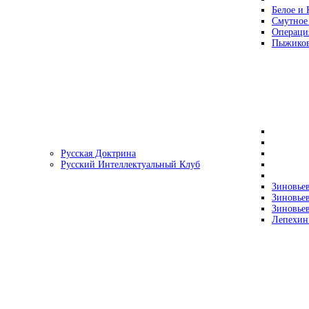
Белое и 
Смутное
Операци
Пыжиков
Русская Доктрина
Русский Интеллектуальный Клуб
Зиновьев
Зиновьев
Зиновьев
Лепехин