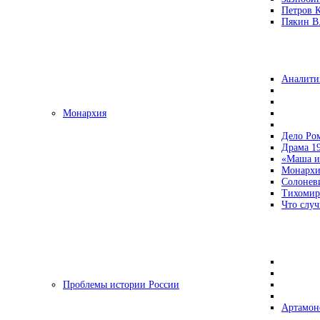
Петров 
Пякин В.
Аналити
Монархия
Дело Ро
Драма 19
«Маша и
Монархи
Солонев
Тихомир
Что случ
Проблемы истории России
Артамон