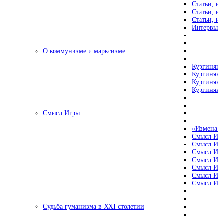
Статьи, 
Статьи, 
Статьи, 
Интервью
О коммунизме и марксизме
Кургинян
Кургинян
Кургинян
Кургинян
Смысл Игры
«Измена
Смысл И
Смысл И
Смысл И
Смысл И
Смысл И
Смысл И
Смысл И
Судьба гуманизма в XXI столетии