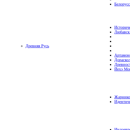
Белорусс
Историч
Любавск
Древняя Русь
Артамон
Дораско
Древнос
Йехэ Мо
Жарнико
Идентич
Индоевр