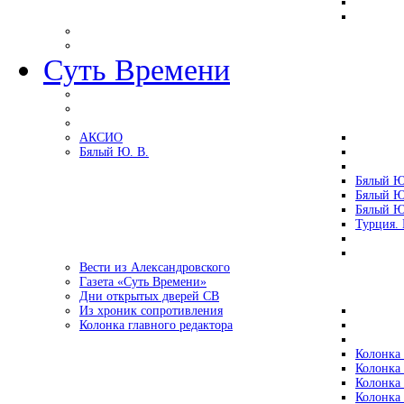
Суть Времени
АКСИО
Бялый Ю. В.
Бялый Ю
Бялый Ю
Бялый Ю
Турция.
Вести из Александровского
Газета «Суть Времени»
Дни открытых дверей СВ
Из хроник сопротивления
Колонка главного редактора
Колонка 
Колонка 
Колонка 
Колонка 