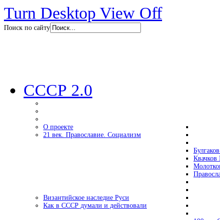
Turn Desktop View Off
Поиск по сайту
СССР 2.0
О проекте
21 век. Православие. Социализм
Булгаков
Квачков 
Молотко
Правосл
Византийское наследие Руси
Как в СССР думали и действовали