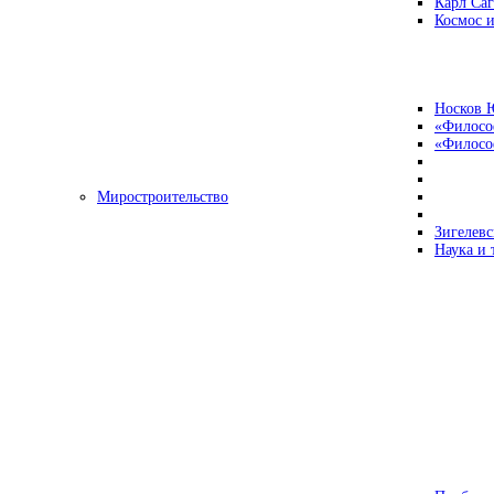
Карл Са
Космос и
Носков 
«Филосо
«Философ
Миростроительство
Зигелевс
Наука и 