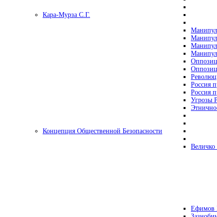
Кара-Мурза С.Г.
Манипул
Манипул
Манипул
Манипул
Оппозиц
Оппозиц
Революц
Россия п
Россия п
Угрозы Р
Этнично
Концепция Общественной Безопасности
Величко
Ефимов 
Зазнобин