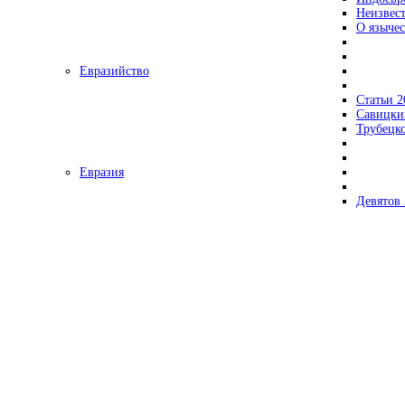
Неизвес
О язычес
Евразийство
Статьи 2
Савицки
Трубецк
Евразия
Девятов 