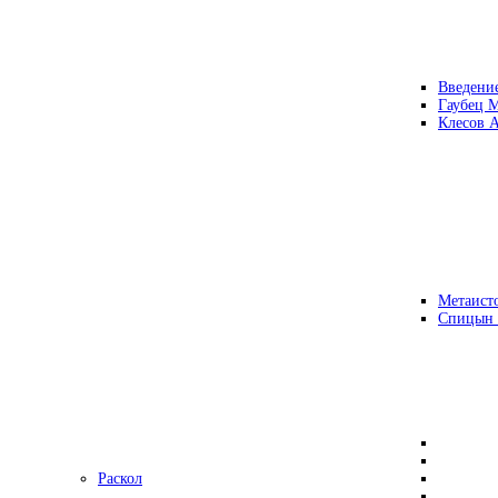
Введени
Гаубец 
Клесов А
Метаисто
Спицын
Раскол