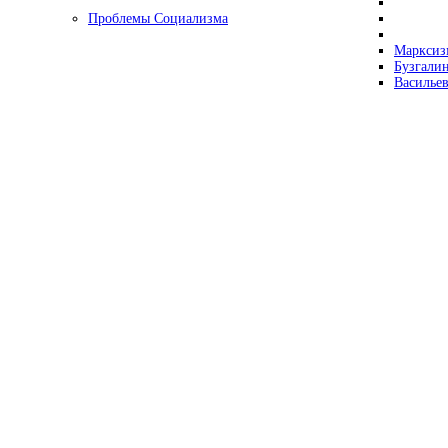
Проблемы Социализма
Марксизм
Бузгалин
Васильев