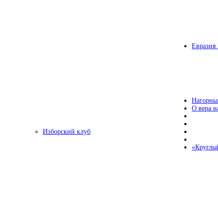
Евразия 
Нагорны
О вера н
Изборский клуб
«Круглы