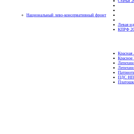
Статьи 2
Национальный лево-консервативный фронт
Левая ид
КПРФ 2
Красная 
Красное
Лепехин
Лепехин
Патриот
ПДС НП
Платошк