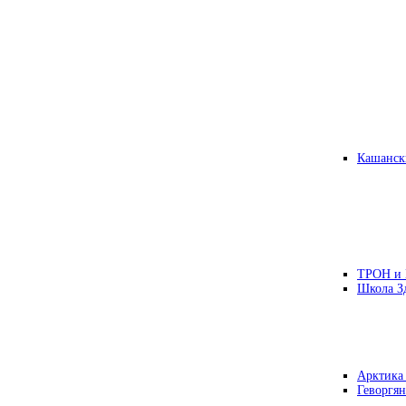
Кашанск
ТРОН и
Школа З
Арктика
Геворгян