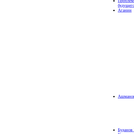
Проблем
будущег
Аганин
Ашманов
Буданов 