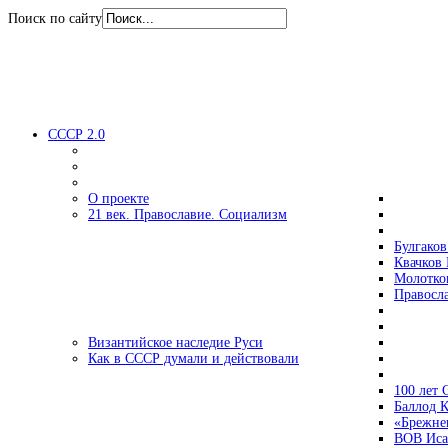
Поиск по сайту
СССР 2.0
О проекте
21 век. Православие. Социализм
Булгаков
Квачков 
Молотко
Правосл
Византийское наследие Руси
Как в СССР думали и действовали
100 лет
Баллод К
«Брежне
ВОВ Иса