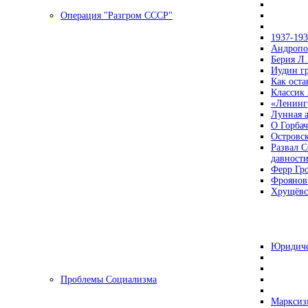
Операция "Разгром СССР"
1937-19
Андропов
Берия Л.
Иудин гр
Как ост
Классик
«Ленинг
Лунная 
О Горбач
Островс
Развал С
давност
Ферр Гр
Фроянов
Хрущёвск
Юридиче
Проблемы Социализма
Марксизм