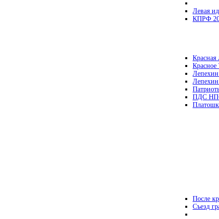
Левая ид
КПРФ 2
Красная 
Красное
Лепехин
Лепехин
Патриот
ПДС НП
Платошк
После кр
Съезд г