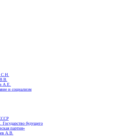
 С.Н.
В.В.
в А.Е.
авие и социализм
 СССР
. Государство будущего
вская партия»
ев А.В.