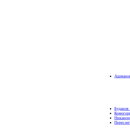
Ашманов
Буданов 
Комогор
Никанор
Переслег