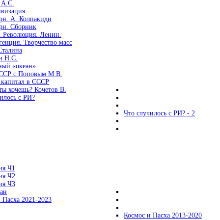
 А.С.
ивизация
рн. А. Колпакиди
рн. Сборник
. Революция. Ленин.
енция. Творчество масс
Сталина
н Н.С.
ный «океан»
ССР с Поповым М.В.
 капитал в СССР
ты хочешь? Кочетов В.
илось с РИ?
Что случилось с РИ? - 2
ия Ч1
ия Ч2
ия Ч3
ган
 Пасха 2021-2023
Космос и Пасха 2013-2020