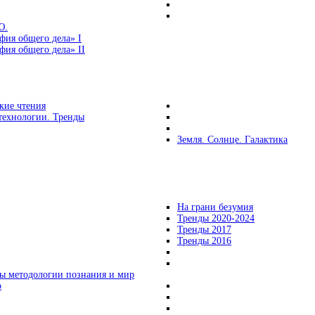
Ю.
фия общего дела» I
ия общего дела» II
кие чтения
технологии. Тренды
Земля. Солнце. Галактика
На грани безумия
Тренды 2020-2024
Тренды 2017
Тренды 2016
ы методологии познания и мир
о