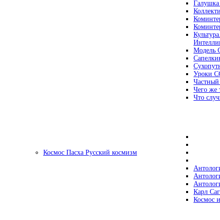
Галушка
Коллект
Коминте
Коминте
Культура
Интеллиг
Модель 
Сапелки
Сухопут
Уроки С
Частный
Чего же 
Что случ
Космос Пасха Русский космизм
Антолог
Антолог
Антолог
Карл Са
Космос и