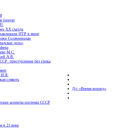
38
 forever
П.
ех ХХ съезда
анавливали НТР в мире
 лжи Солженицын
радское дело»
афера
еве М.С.
кий А.В.
ССР: преступление без срока
и
овер
 И.Я.
ая слякоть
Д/с «Время вперед»
ские аспекты погрома СССР
 в 21 веке