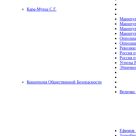
Кара-Мурза С.Г.
Манипул
Манипул
Манипул
Манипул
Оппозиц
Оппозиц
Революц
Россия п
Россия п
Угрозы Р
Этнично
Концепция Общественной Безопасности
Величко
Ефимов 
Зазнобин