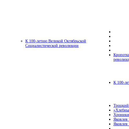
К 100-летию Великой Октябрьской
Социалистической революции
Кропотк
революц
К 100-ле
Троцкий
«Хлебны
Хроники
Яковлев
Яковлев 