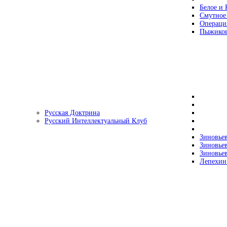
Белое и 
Смутное
Операци
Пыжиков
Русская Доктрина
Русский Интеллектуальный Клуб
Зиновьев
Зиновьев
Зиновьев
Лепехин