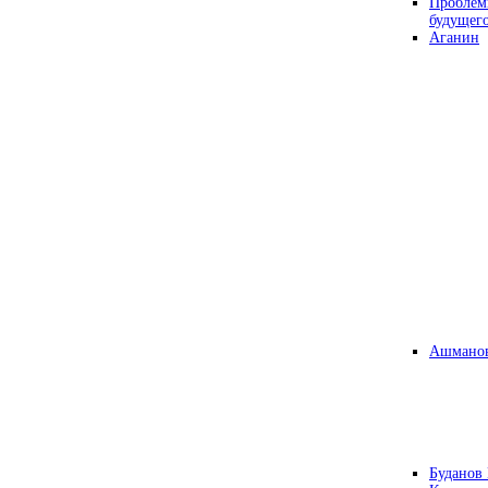
Проблем
будущег
Аганин
Ашманов
Буданов 