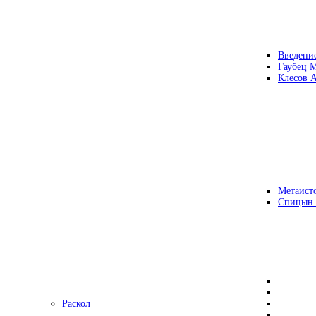
Введени
Гаубец 
Клесов А
Метаисто
Спицын
Раскол