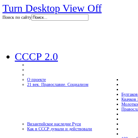
Turn Desktop View Off
Поиск по сайту
СССР 2.0
О проекте
21 век. Православие. Социализм
Булгаков
Квачков 
Молотко
Правосл
Византийское наследие Руси
Как в СССР думали и действовали