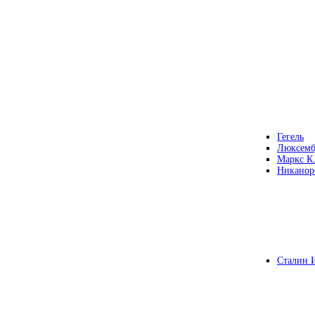
Гегель
Люксемб
Маркс К
Никанор
Сталин 