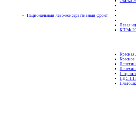
Статьи 2
Национальный лево-консервативный фронт
Левая ид
КПРФ 2
Красная 
Красное
Лепехин
Лепехин
Патриот
ПДС НП
Платошк