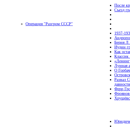
После кр
Съезд г
Операция "Разгром СССР"
1937-19
Андропов
Берия Л.
Иудин гр
Как ост
Классик
«Ленинг
Лунная 
О Горбач
Островс
Развал С
давност
Ферр Гр
Фроянов
Хрущёвск
Юридиче