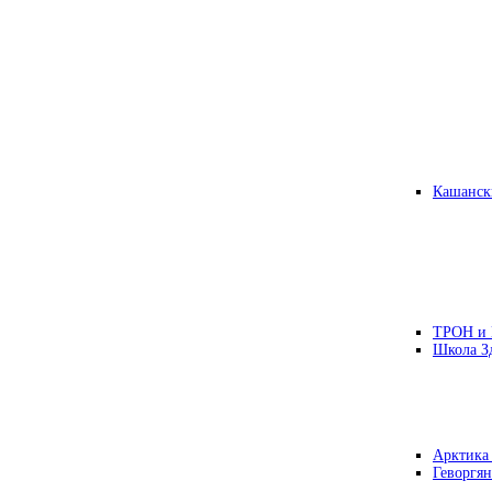
Кашанск
ТРОН и
Школа З
Арктика
Геворгян