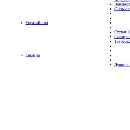
Неизвес
О язычес
Евразийство
Статьи 2
Савицки
Трубецк
Евразия
Девятов 