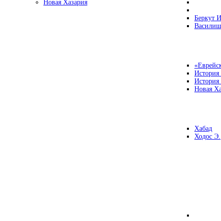
Новая Хазария
Беркут И
Василиш
«Еврейск
История
История
Новая Ха
Хабад
Ходос Э.