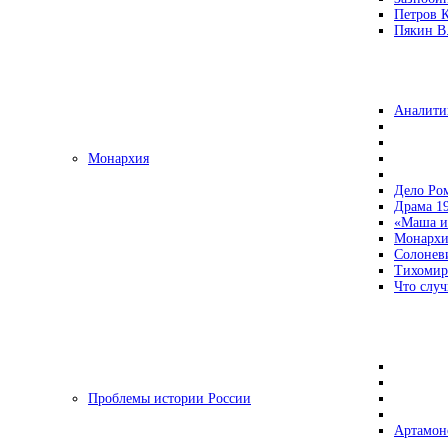
Петров 
Пякин В.
Аналити
Монархия
Дело Ро
Драма 19
«Маша и
Монархи
Солонев
Тихомир
Что случ
Проблемы истории России
Артамон