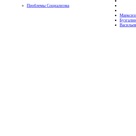
Проблемы Социализма
Марксизм
Бузгалин
Васильев