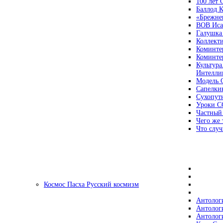
100 лет
Баллод К
«Брежне
ВОВ Иса
Галушка
Коллект
Коминте
Коминте
Культура
Интеллиг
Модель 
Сапелки
Сухопут
Уроки С
Частный
Чего же 
Что случ
Космос Пасха Русский космизм
Антолог
Антолог
Антолог