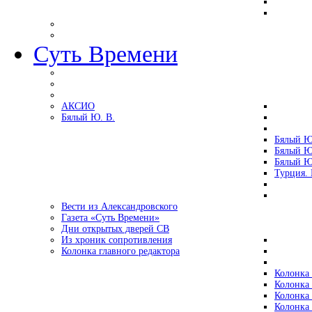
Суть Времени
АКСИО
Бялый Ю. В.
Бялый Ю
Бялый Ю
Бялый Ю
Турция.
Вести из Александровского
Газета «Суть Времени»
Дни открытых дверей СВ
Из хроник сопротивления
Колонка главного редактора
Колонка 
Колонка 
Колонка 
Колонка 