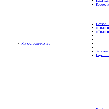
Карл Са
Космос и
Носков 
«Филосо
«Философ
Миростроительство
Зигелевс
Наука и 