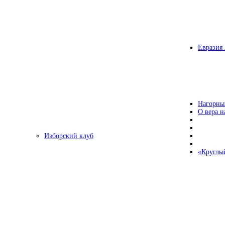
Евразия 
Нагорны
О вера н
Изборский клуб
«Круглы