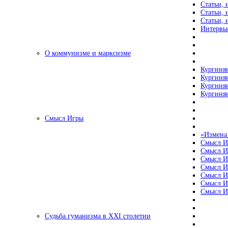
Статьи, 
Статьи, 
Статьи, 
Интервью
О коммунизме и марксизме
Кургинян
Кургинян
Кургинян
Кургинян
Смысл Игры
«Измена
Смысл И
Смысл И
Смысл И
Смысл И
Смысл И
Смысл И
Смысл И
Судьба гуманизма в XXI столетии