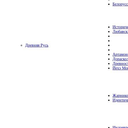
Белорусс
Историч
Любавск
Древняя Русь
Артамон
Дораско
Древнос
Йехэ Мо
Жарнико
Идентич
Индоевр