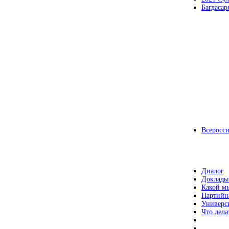
Багдасар
Всеросс
Диалог
Доклады
Какой мы
Партийн
Универс
Что дела