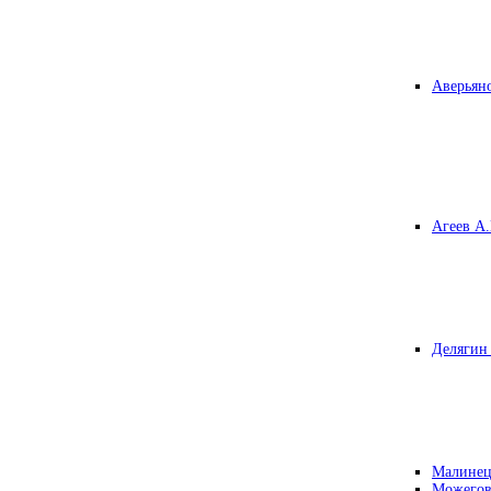
Аверьяно
Агеев А.
Делягин 
Малинец
Можегов