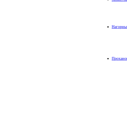
Нагорны
Прохано