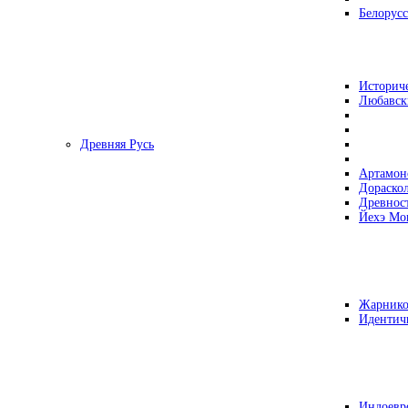
Белорусс
Историч
Любавск
Древняя Русь
Артамон
Дораско
Древнос
Йехэ Мо
Жарнико
Идентич
Индоевр