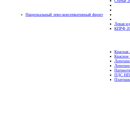
Статьи 2
Национальный лево-консервативный фронт
Левая ид
КПРФ 2
Красная 
Красное
Лепехин
Лепехин
Патриот
ПДС НП
Платошк