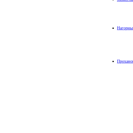
Нагорны
Прохано