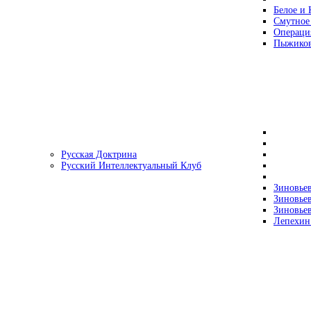
Белое и 
Смутное
Операци
Пыжиков
Русская Доктрина
Русский Интеллектуальный Клуб
Зиновьев
Зиновьев
Зиновьев
Лепехин