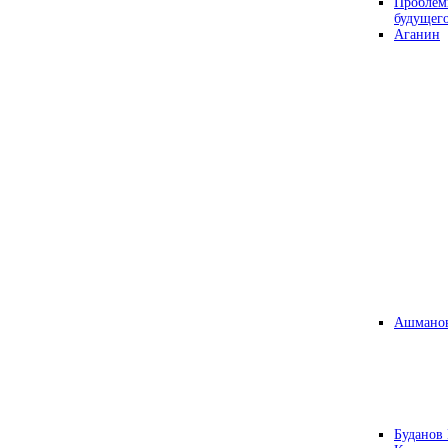
Проблем
будущег
Аганин
Ашманов
Буданов 