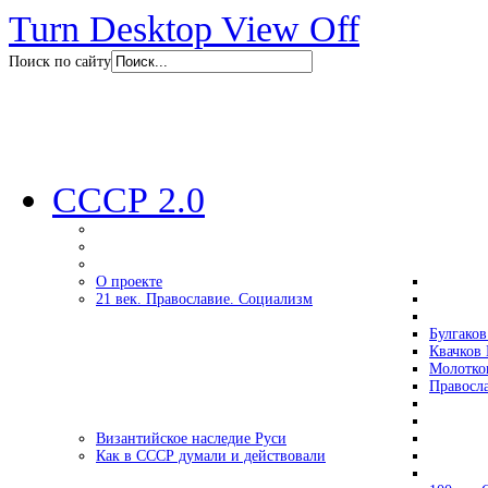
Turn Desktop View Off
Поиск по сайту
СССР 2.0
О проекте
21 век. Православие. Социализм
Булгаков
Квачков 
Молотко
Правосл
Византийское наследие Руси
Как в СССР думали и действовали