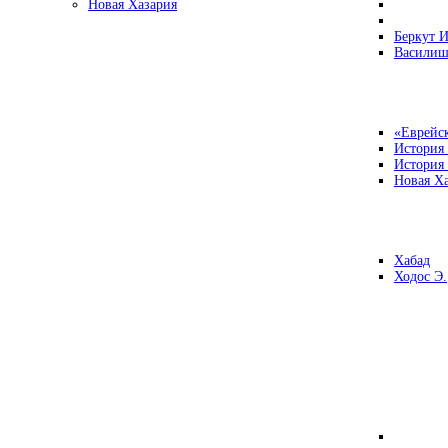
Новая Хазария
Беркут И
Василиш
«Еврейск
История
История
Новая Ха
Хабад
Ходос Э.