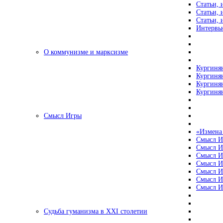
Статьи, 
Статьи, 
Статьи, 
Интервью
О коммунизме и марксизме
Кургинян
Кургинян
Кургинян
Кургинян
Смысл Игры
«Измена
Смысл И
Смысл И
Смысл И
Смысл И
Смысл И
Смысл И
Смысл И
Судьба гуманизма в XXI столетии