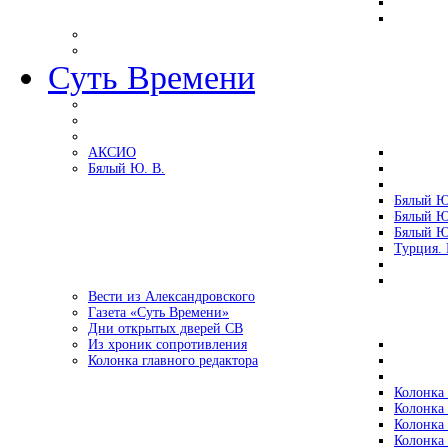
Суть Времени
АКСИО
Бялый Ю. В.
Бялый Ю
Бялый Ю
Бялый Ю
Турция.
Вести из Александровского
Газета «Суть Времени»
Дни открытых дверей СВ
Из хроник сопротивления
Колонка главного редактора
Колонка 
Колонка 
Колонка 
Колонка 