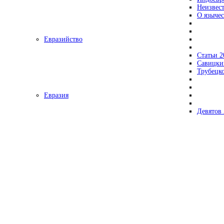
Неизвес
О язычес
Евразийство
Статьи 2
Савицки
Трубецк
Евразия
Девятов 