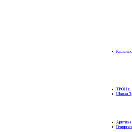
Кашанск
ТРОН и
Школа З
Арктика
Геворгян