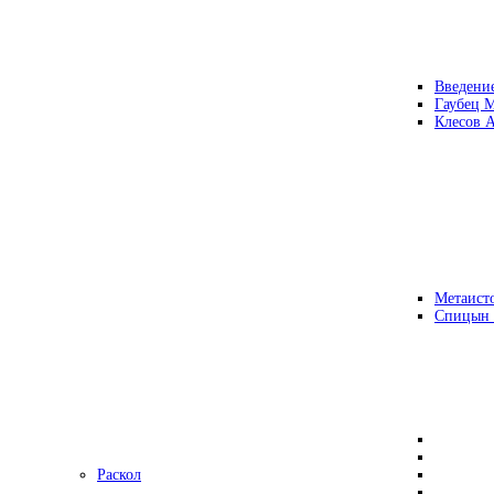
Введени
Гаубец 
Клесов А
Метаисто
Спицын
Раскол