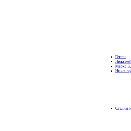
Гегель
Люксемб
Маркс К
Никанор
Сталин 