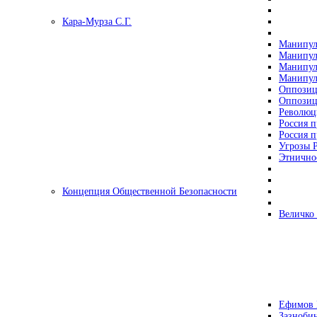
Кара-Мурза С.Г.
Манипул
Манипул
Манипул
Манипул
Оппозиц
Оппозиц
Революц
Россия п
Россия п
Угрозы Р
Этнично
Концепция Общественной Безопасности
Величко
Ефимов 
Зазнобин