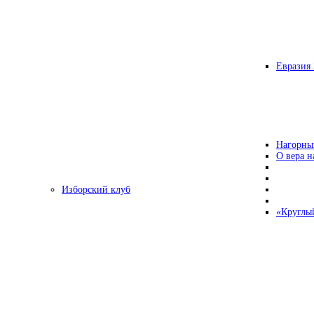
Евразия 
Нагорны
О вера н
Изборский клуб
«Круглы