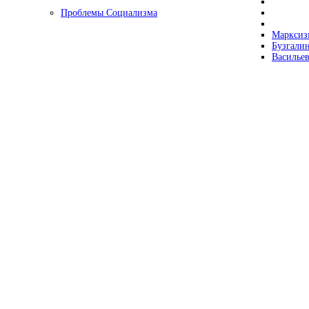
Проблемы Социализма
Марксизм
Бузгалин
Васильев