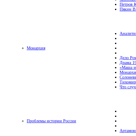
Петров 
Пякин В.
Аналити
Монархия
Дело Ро
Драма 19
«Маша и
Монархи
Солонев
Тихомир
Что случ
Проблемы истории России
Артамон