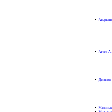
Аверьяно
Агеев А.
Делягин 
Малинец
Можегов