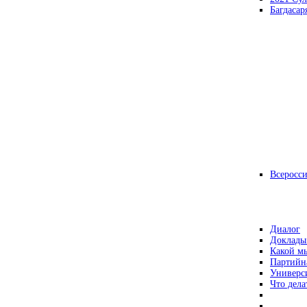
Багдасар
Всеросс
Диалог
Доклады
Какой мы
Партийн
Универс
Что дела