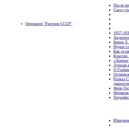
После кр
Съезд г
Операция "Разгром СССР"
1937-19
Андропов
Берия Л.
Иудин гр
Как ост
Классик
«Ленинг
Лунная 
О Горбач
Островс
Развал С
давност
Ферр Гр
Фроянов
Хрущёвск
Юридиче