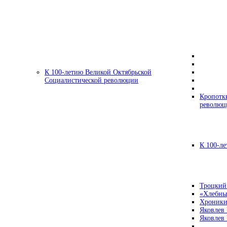
К 100-летию Великой Октябрьской
Социалистической революции
Кропотк
революц
К 100-ле
Троцкий
«Хлебны
Хроники
Яковлев
Яковлев 