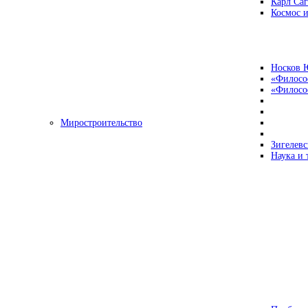
Карл Са
Космос и
Носков 
«Филосо
«Философ
Миростроительство
Зигелевс
Наука и 