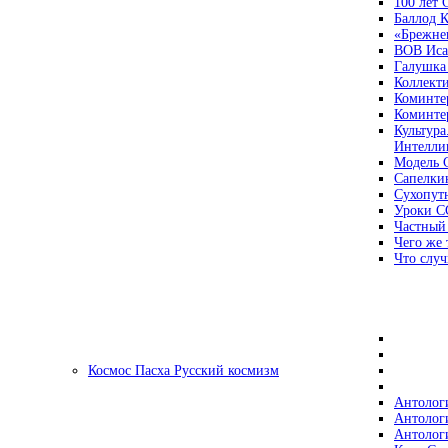
100 лет
Баллод К
«Брежне
ВОВ Иса
Галушка
Коллект
Коминте
Коминте
Культура
Интеллиг
Модель 
Сапелки
Сухопут
Уроки С
Частный
Чего же 
Что случ
Космос Пасха Русский космизм
Антолог
Антолог
Антолог