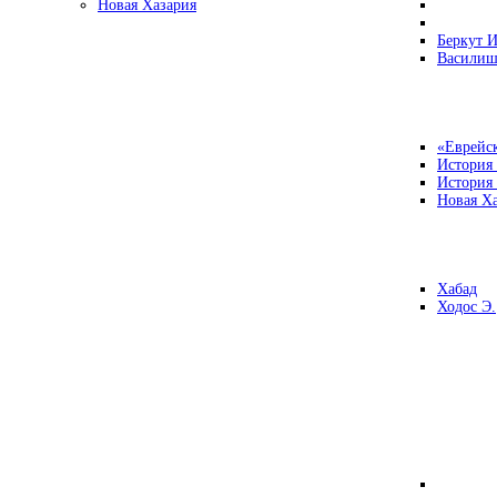
Новая Хазария
Беркут И
Василиш
«Еврейск
История
История
Новая Ха
Хабад
Ходос Э.