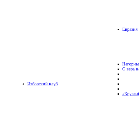
Евразия 
Нагорны
О вера н
Изборский клуб
«Круглы