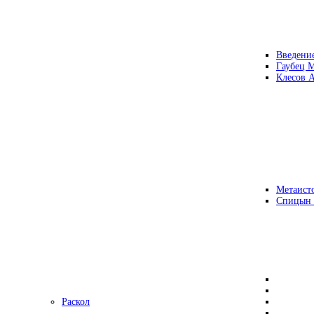
Введени
Гаубец 
Клесов А
Метаисто
Спицын
Раскол