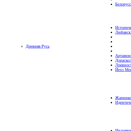
Белорусс
Историч
Любавск
Древняя Русь
Артамон
Дораско
Древнос
Йехэ Мо
Жарнико
Идентич
Индоевр