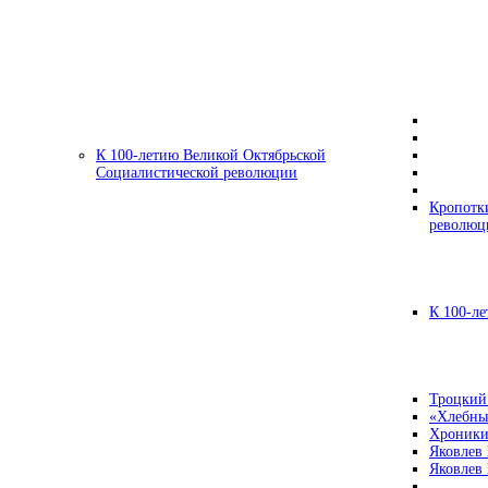
К 100-летию Великой Октябрьской
Социалистической революции
Кропотк
революц
К 100-ле
Троцкий
«Хлебны
Хроники
Яковлев
Яковлев 