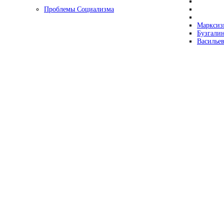
Проблемы Социализма
Марксизм
Бузгалин
Васильев