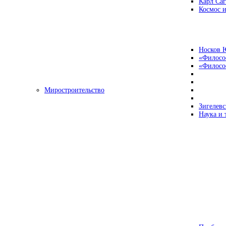
Карл Са
Космос и
Носков 
«Филосо
«Философ
Миростроительство
Зигелевс
Наука и 