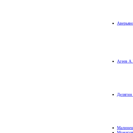
Аверьяно
Агеев А.
Делягин 
Малинец
Можегов