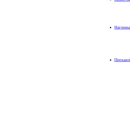
Нагорны
Прохано