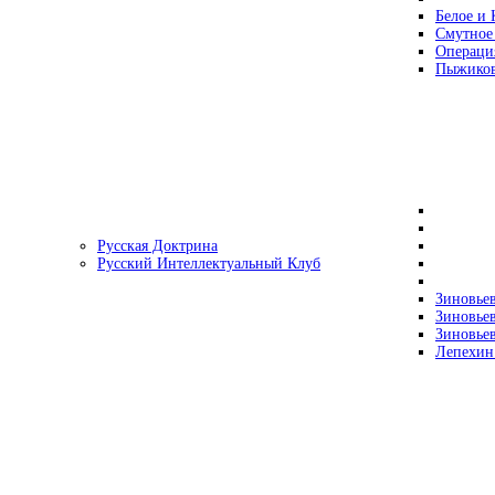
Белое и 
Смутное
Операци
Пыжиков
Русская Доктрина
Русский Интеллектуальный Клуб
Зиновьев
Зиновьев
Зиновьев
Лепехин