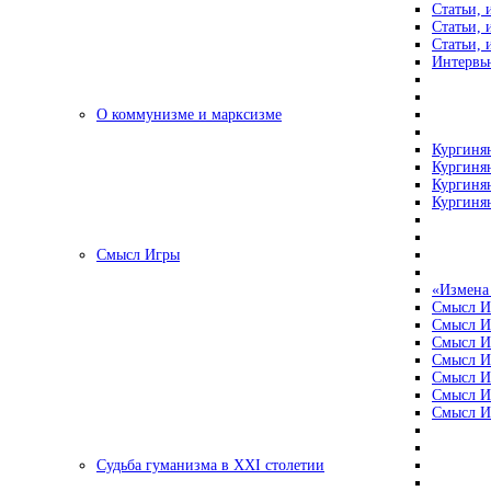
Статьи, 
Статьи, 
Статьи, 
Интервью
О коммунизме и марксизме
Кургинян
Кургинян
Кургинян
Кургинян
Смысл Игры
«Измена
Смысл И
Смысл И
Смысл И
Смысл И
Смысл И
Смысл И
Смысл И
Судьба гуманизма в XXI столетии