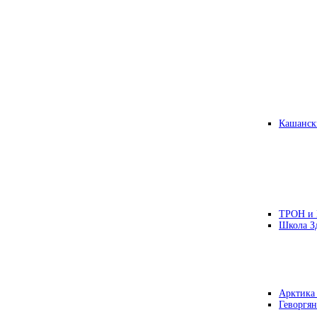
Кашанск
ТРОН и
Школа З
Арктика
Геворгян