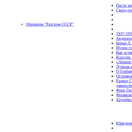
После кр
Съезд г
Операция "Разгром СССР"
1937-19
Андропов
Берия Л.
Иудин гр
Как ост
Классик
«Ленинг
Лунная 
О Горбач
Островс
Развал С
давност
Ферр Гр
Фроянов
Хрущёвск
Юридиче