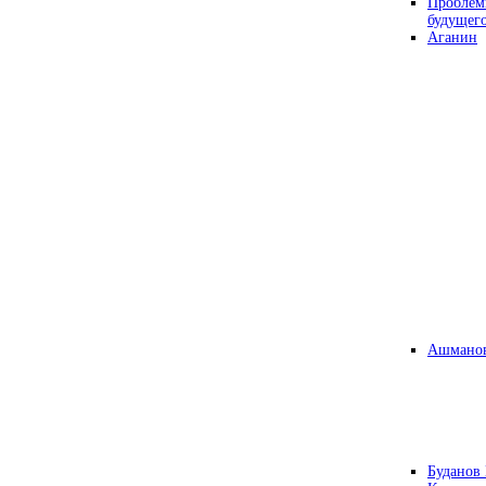
Проблем
будущег
Аганин
Ашманов
Буданов 