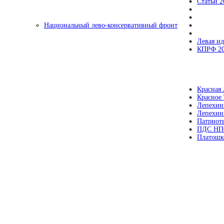
Статьи 2
Национальный лево-консервативный фронт
Левая ид
КПРФ 2
Красная 
Красное
Лепехин
Лепехин
Патриот
ПДС НП
Платошк