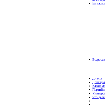
Багдасар
Всеросс
Диалог
Доклады
Какой мы
Партийн
Универс
Что дела