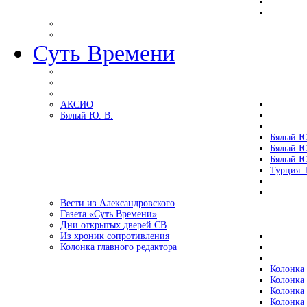
Суть Времени
АКСИО
Бялый Ю. В.
Бялый Ю
Бялый Ю
Бялый Ю
Турция.
Вести из Александровского
Газета «Суть Времени»
Дни открытых дверей СВ
Из хроник сопротивления
Колонка главного редактора
Колонка 
Колонка 
Колонка 
Колонка 