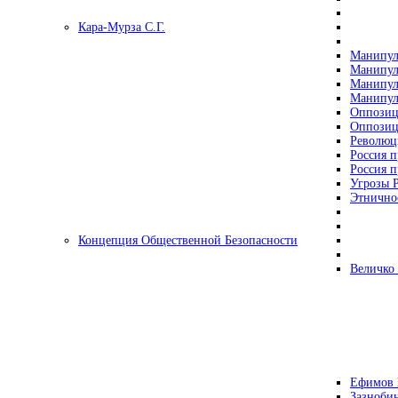
Кара-Мурза С.Г.
Манипул
Манипул
Манипул
Манипул
Оппозиц
Оппозиц
Революц
Россия п
Россия п
Угрозы Р
Этнично
Концепция Общественной Безопасности
Величко
Ефимов 
Зазнобин