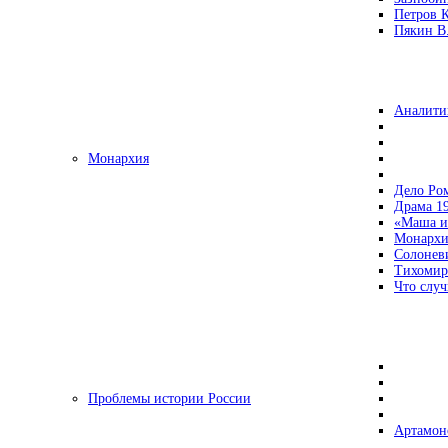
Петров 
Пякин В.
Аналити
Монархия
Дело Ро
Драма 19
«Маша и
Монархи
Солонев
Тихомир
Что случ
Проблемы истории России
Артамон