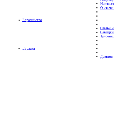
Неизвес
О язычес
Евразийство
Статьи 2
Савицки
Трубецк
Евразия
Девятов 