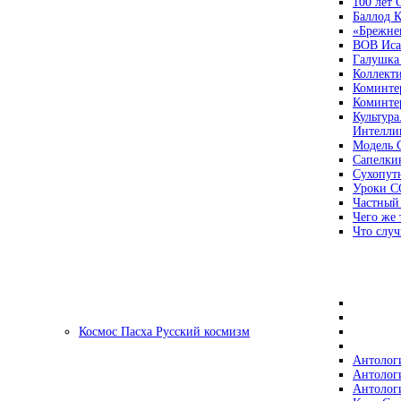
100 лет
Баллод К
«Брежне
ВОВ Иса
Галушка
Коллект
Коминте
Коминте
Культура
Интеллиг
Модель 
Сапелки
Сухопут
Уроки С
Частный
Чего же 
Что случ
Космос Пасха Русский космизм
Антолог
Антолог
Антолог