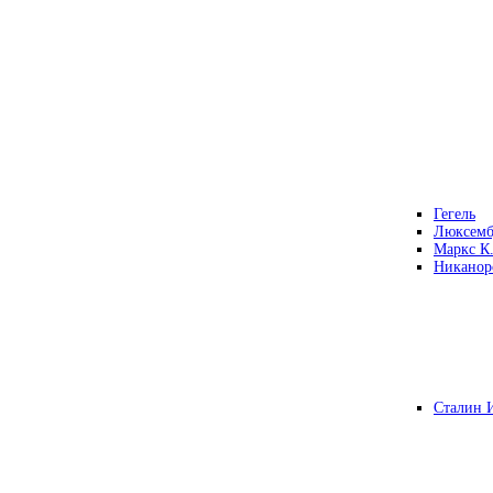
Гегель
Люксемб
Маркс К
Никанор
Сталин 