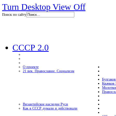
Turn Desktop View Off
Поиск по сайту
СССР 2.0
О проекте
21 век. Православие. Социализм
Булгаков
Квачков 
Молотко
Правосл
Византийское наследие Руси
Как в СССР думали и действовали