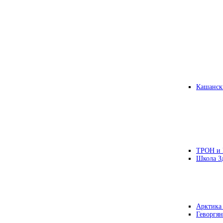
Кашанск
ТРОН и
Школа З
Арктика
Геворгян