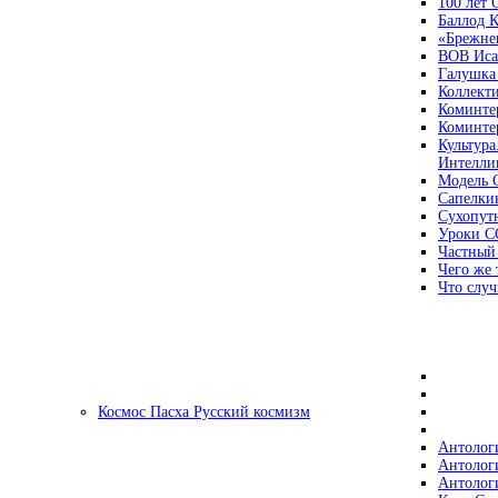
100 лет
Баллод К
«Брежне
ВОВ Иса
Галушка
Коллект
Коминте
Коминте
Культура
Интеллиг
Модель 
Сапелки
Сухопут
Уроки С
Частный
Чего же 
Что случ
Космос Пасха Русский космизм
Антолог
Антолог
Антолог