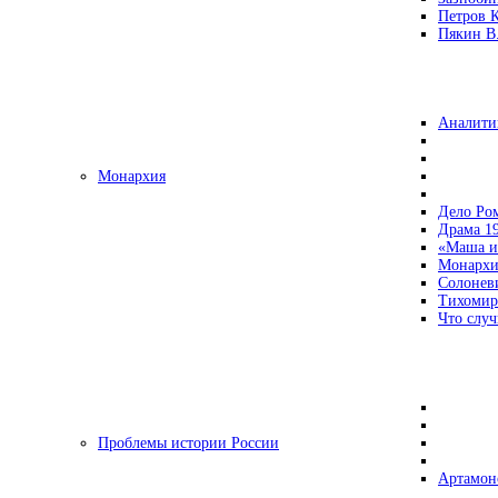
Петров 
Пякин В.
Аналити
Монархия
Дело Ро
Драма 19
«Маша и
Монархи
Солонев
Тихомир
Что случ
Проблемы истории России
Артамон