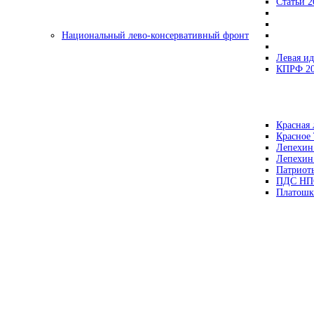
Статьи 2
Национальный лево-консервативный фронт
Левая ид
КПРФ 2
Красная 
Красное
Лепехин
Лепехин
Патриот
ПДС НП
Платошк