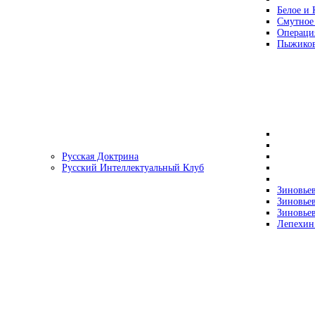
Белое и 
Смутное
Операци
Пыжиков
Русская Доктрина
Русский Интеллектуальный Клуб
Зиновьев
Зиновьев
Зиновьев
Лепехин