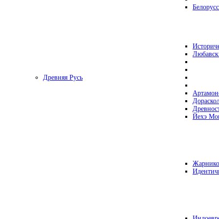
Белорусс
Историч
Любавск
Древняя Русь
Артамон
Дораско
Древнос
Йехэ Мо
Жарнико
Идентич
Индоевр