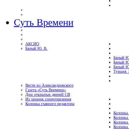
Суть Времени
АКСИО
Бялый Ю. В.
Бялый Ю
Бялый Ю
Бялый Ю
Турция.
Вести из Александровского
Газета «Суть Времени»
Дни открытых дверей СВ
Из хроник сопротивления
Колонка главного редактора
Колонка 
Колонка 
Колонка 
Колонка 