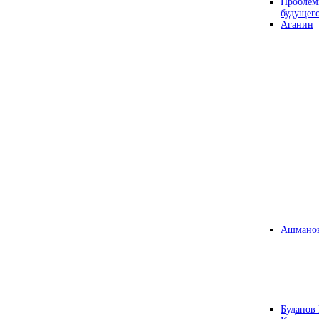
Проблем
будущег
Аганин
Ашманов
Буданов 