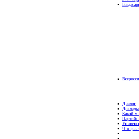
Багдасар
Всеросс
Диалог
Доклады
Какой мы
Партийн
Универс
Что дела