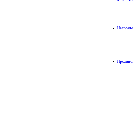
Нагорны
Прохано