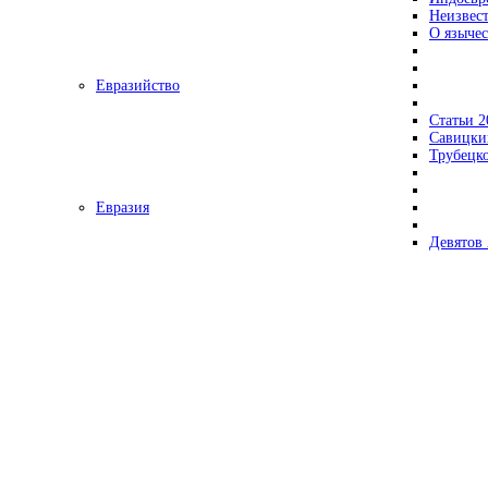
Неизвес
О язычес
Евразийство
Статьи 2
Савицки
Трубецк
Евразия
Девятов 