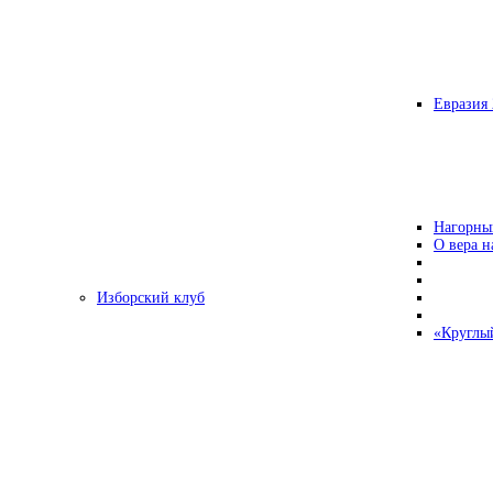
Евразия 
Нагорны
О вера н
Изборский клуб
«Круглы