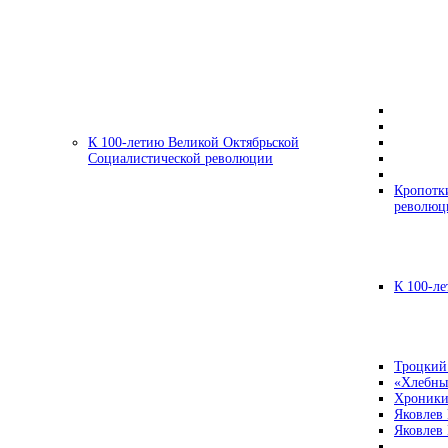
К 100-летию Великой Октябрьской
Социалистической революции
Кропотк
революц
К 100-ле
Троцкий
«Хлебны
Хроники
Яковлев
Яковлев 