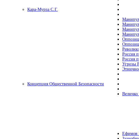
Кара-Мурза С.Г.
Манипул
Манипул
Манипул
Манипул
Оппозиц
Оппозиц
Революц
Россия п
Россия п
Угрозы Р
Этнично
Концепция Общественной Безопасности
Величко
Ефимов 
Зазнобин