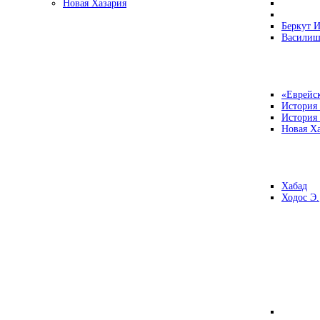
Новая Хазария
Беркут И
Василиш
«Еврейск
История
История
Новая Ха
Хабад
Ходос Э.