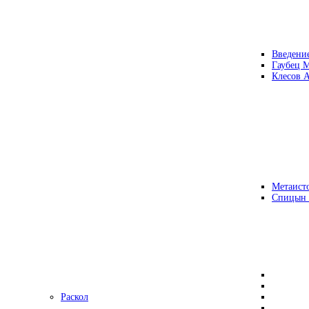
Введени
Гаубец 
Клесов А
Метаисто
Спицын
Раскол