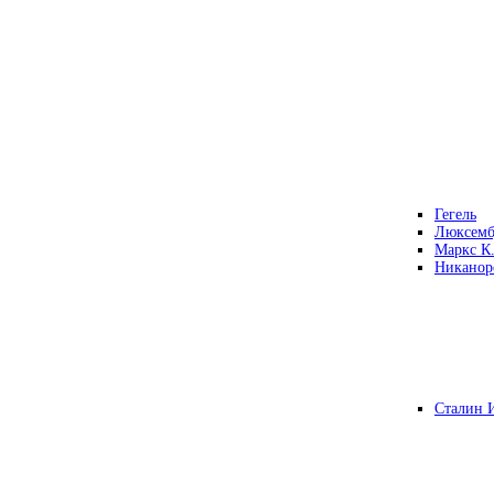
Гегель
Люксемб
Маркс К
Никанор
Сталин 