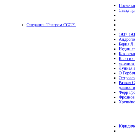
После кр
Съезд г
Операция "Разгром СССР"
1937-19
Андропов
Берия Л.
Иудин гр
Как ост
Классик
«Ленинг
Лунная 
О Горбач
Островс
Развал С
давност
Ферр Гр
Фроянов
Хрущёвск
Юридиче