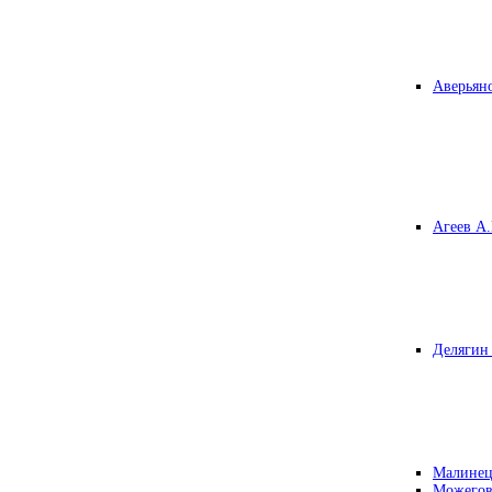
Аверьяно
Агеев А.
Делягин 
Малинец
Можегов