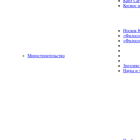
Карл Са
Космос и
Носков 
«Филосо
«Философ
Миростроительство
Зигелевс
Наука и 