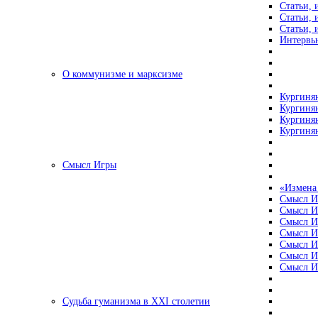
Статьи, 
Статьи, 
Статьи, 
Интервью
О коммунизме и марксизме
Кургинян
Кургинян
Кургинян
Кургинян
Смысл Игры
«Измена
Смысл И
Смысл И
Смысл И
Смысл И
Смысл И
Смысл И
Смысл И
Судьба гуманизма в XXI столетии