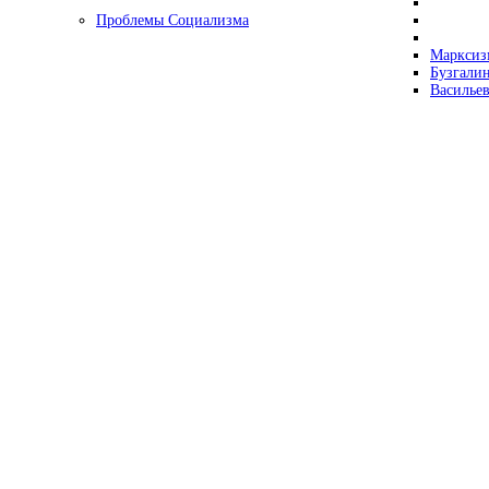
Проблемы Социализма
Марксизм
Бузгалин
Васильев