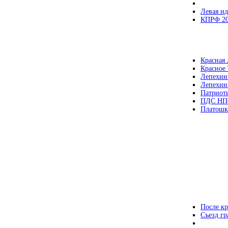
Левая ид
КПРФ 2
Красная 
Красное
Лепехин
Лепехин
Патриот
ПДС НП
Платошк
После кр
Съезд г