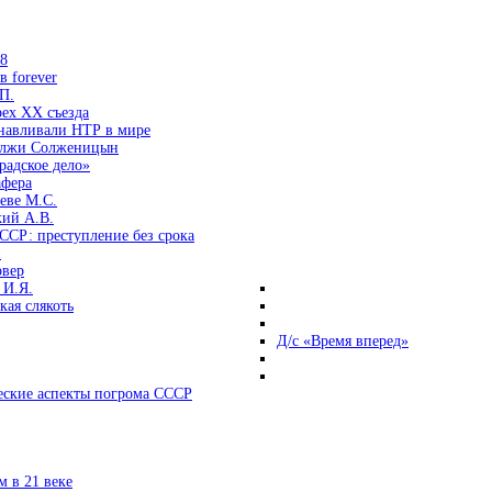
38
 forever
П.
ех ХХ съезда
анавливали НТР в мире
 лжи Солженицын
радское дело»
афера
еве М.С.
кий А.В.
ССР: преступление без срока
и
овер
 И.Я.
ая слякоть
Д/с «Время вперед»
ские аспекты погрома СССР
 в 21 веке