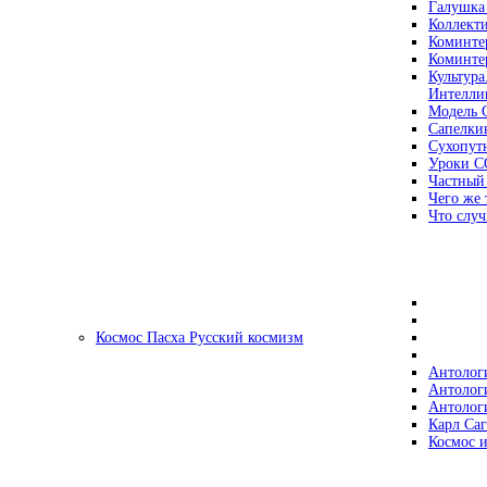
Галушка
Коллект
Коминте
Коминте
Культура
Интеллиг
Модель 
Сапелки
Сухопут
Уроки С
Частный
Чего же 
Что случ
Космос Пасха Русский космизм
Антолог
Антолог
Антолог
Карл Са
Космос и