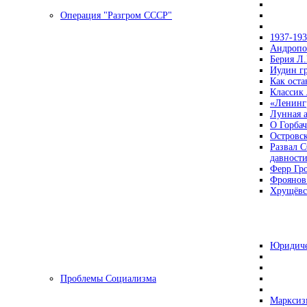
Операция "Разгром СССР"
1937-19
Андропов
Берия Л.
Иудин гр
Как ост
Классик
«Ленинг
Лунная 
О Горбач
Островс
Развал С
давност
Ферр Гр
Фроянов
Хрущёвск
Юридиче
Проблемы Социализма
Марксизм