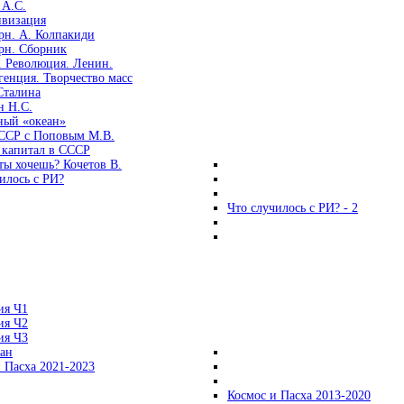
 А.С.
ивизация
рн. А. Колпакиди
рн. Сборник
. Революция. Ленин.
енция. Творчество масс
Сталина
н Н.С.
ный «океан»
ССР с Поповым М.В.
 капитал в СССР
ты хочешь? Кочетов В.
илось с РИ?
Что случилось с РИ? - 2
ия Ч1
ия Ч2
ия Ч3
ган
 Пасха 2021-2023
Космос и Пасха 2013-2020