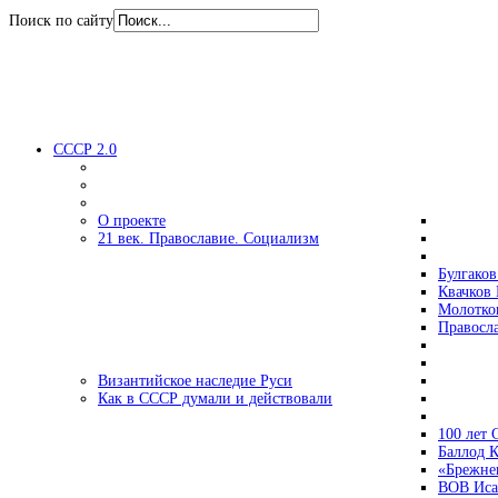
Поиск по сайту
СССР 2.0
О проекте
21 век. Православие. Социализм
Булгаков
Квачков 
Молотко
Правосл
Византийское наследие Руси
Как в СССР думали и действовали
100 лет
Баллод К
«Брежне
ВОВ Иса