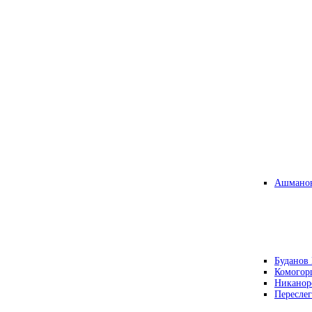
Ашманов
Буданов 
Комогор
Никанор
Переслег