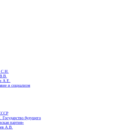
 С.Н.
В.В.
в А.Е.
авие и социализм
 СССР
. Государство будущего
вская партия»
ев А.В.