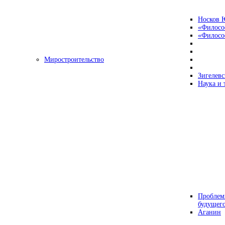
Носков 
«Филосо
«Философ
Миростроительство
Зигелевс
Наука и 
Проблем
будущег
Аганин