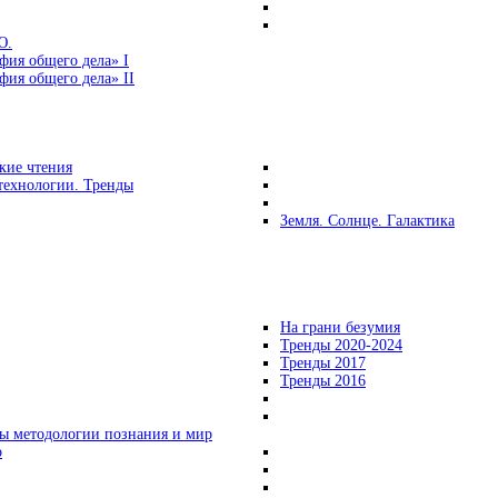
Ю.
фия общего дела» I
ия общего дела» II
кие чтения
технологии. Тренды
Земля. Солнце. Галактика
На грани безумия
Тренды 2020-2024
Тренды 2017
Тренды 2016
ы методологии познания и мир
о