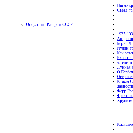
После кр
Съезд г
Операция "Разгром СССР"
1937-19
Андропов
Берия Л.
Иудин гр
Как ост
Классик
«Ленинг
Лунная 
О Горбач
Островс
Развал С
давност
Ферр Гр
Фроянов
Хрущёвск
Юридиче