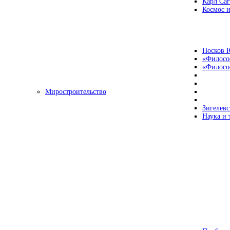
Карл Са
Космос и
Носков 
«Филосо
«Философ
Миростроительство
Зигелевс
Наука и 