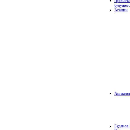
Проблем
будущег
Аганин
Ашманов
Буданов 