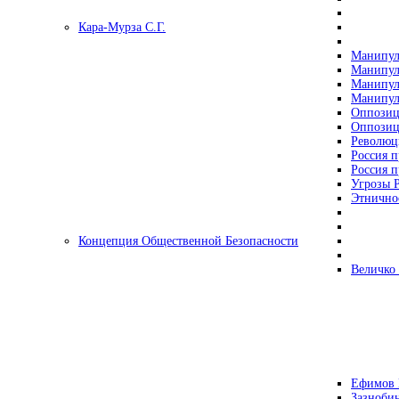
Кара-Мурза С.Г.
Манипул
Манипул
Манипул
Манипул
Оппозиц
Оппозиц
Революц
Россия п
Россия п
Угрозы Р
Этнично
Концепция Общественной Безопасности
Величко
Ефимов 
Зазнобин