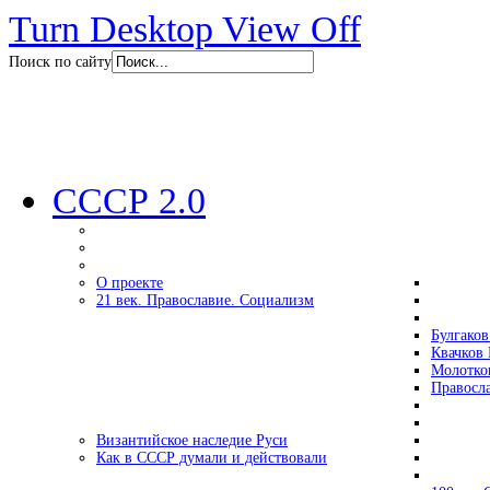
Turn Desktop View Off
Поиск по сайту
СССР 2.0
О проекте
21 век. Православие. Социализм
Булгаков
Квачков 
Молотко
Правосл
Византийское наследие Руси
Как в СССР думали и действовали