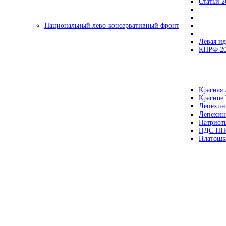
Статьи 2
Национальный лево-консервативный фронт
Левая ид
КПРФ 2
Красная 
Красное
Лепехин
Лепехин
Патриот
ПДС НП
Платошк