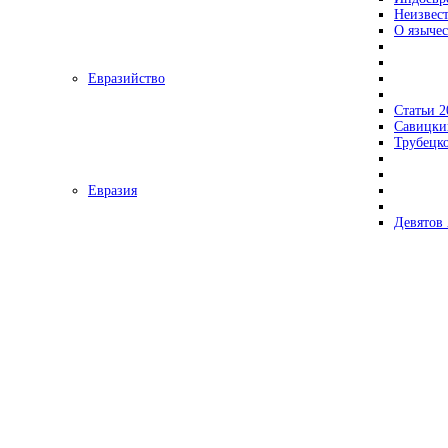
Неизвес
О язычес
Евразийство
Статьи 2
Савицки
Трубецк
Евразия
Девятов 