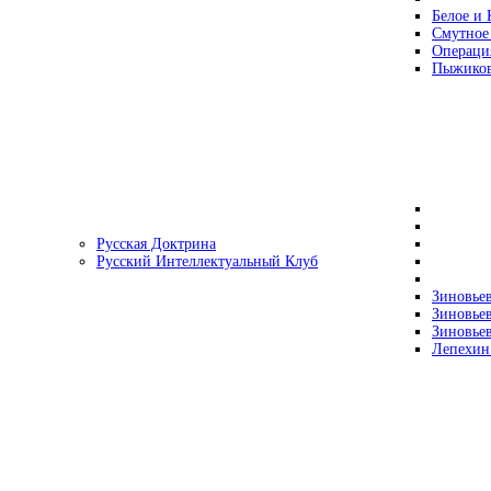
Белое и 
Смутное
Операци
Пыжиков
Русская Доктрина
Русский Интеллектуальный Клуб
Зиновьев
Зиновьев
Зиновьев
Лепехин