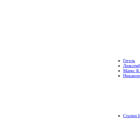
Гегель
Люксемб
Маркс К
Никанор
Сталин 