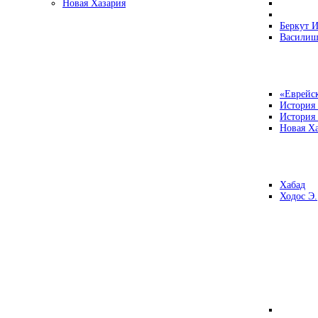
Новая Хазария
Беркут И
Василиш
«Еврейск
История
История
Новая Ха
Хабад
Ходос Э.