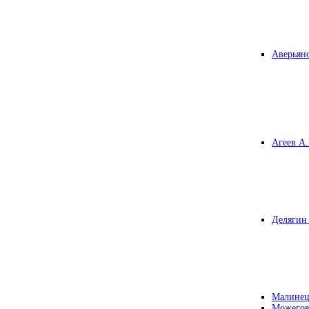
Аверьяно
Агеев А.
Делягин 
Малинец
Можегов