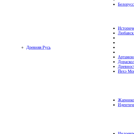
Белорусс
Историч
Любавск
Древняя Русь
Артамон
Дораско
Древнос
Йехэ Мо
Жарнико
Идентич
Индоевр