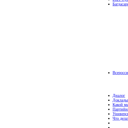
Багдасар
Всеросс
Диалог
Доклады
Какой мы
Партийн
Универс
Что дела