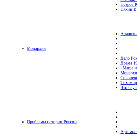
Петров 
Пякин В.
Аналити
Монархия
Дело Ро
Драма 19
«Маша и
Монархи
Солонев
Тихомир
Что случ
Проблемы истории России
Артамон