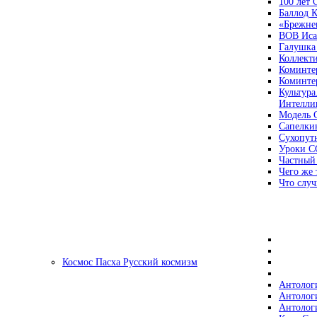
100 лет
Баллод К
«Брежне
ВОВ Иса
Галушка
Коллект
Коминте
Коминте
Культура
Интеллиг
Модель 
Сапелки
Сухопут
Уроки С
Частный
Чего же 
Что случ
Космос Пасха Русский космизм
Антолог
Антолог
Антолог