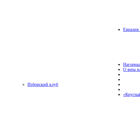
Евразия 
Нагорны
О вера н
Изборский клуб
«Круглы