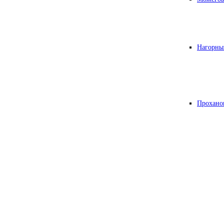
Нагорны
Прохано