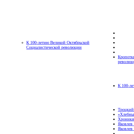
К 100-летию Великой Октябрьской
Социалистической революции
Кропотк
революц
К 100-ле
Троцкий
«Хлебны
Хроники
Яковлев
Яковлев 