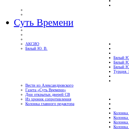
Суть Времени
АКСИО
Бялый Ю. В.
Бялый Ю
Бялый Ю
Бялый Ю
Турция.
Вести из Александровского
Газета «Суть Времени»
Дни открытых дверей СВ
Из хроник сопротивления
Колонка главного редактора
Колонка 
Колонка 
Колонка 
Колонка 