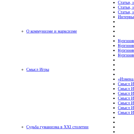
Статьи, 
Статьи, 
Статьи, 
Интервью
О коммунизме и марксизме
Кургинян
Кургинян
Кургинян
Кургинян
Смысл Игры
«Измена
Смысл И
Смысл И
Смысл И
Смысл И
Смысл И
Смысл И
Смысл И
Судьба гуманизма в XXI столетии