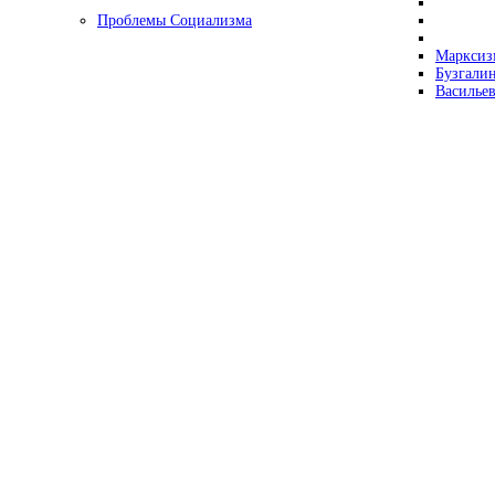
Проблемы Социализма
Марксизм
Бузгалин
Васильев