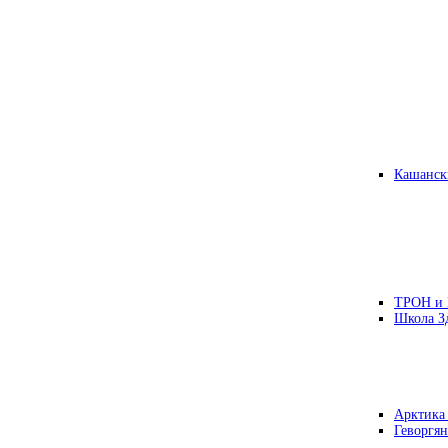
Кашанск
ТРОН и
Школа З
Арктика
Геворгян