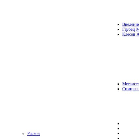
Введени
Гаубец 
Клесов А
Метаисто
Спицын
Раскол