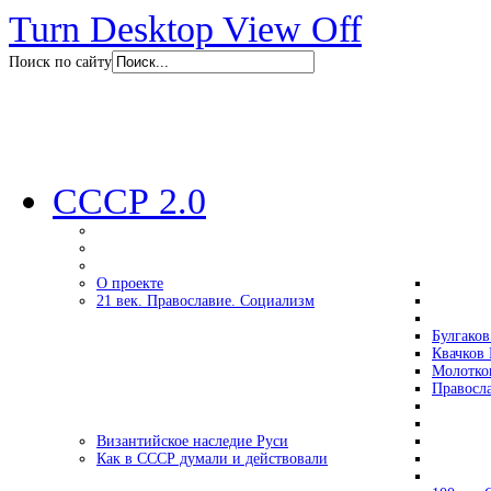
Turn Desktop View Off
Поиск по сайту
СССР 2.0
О проекте
21 век. Православие. Социализм
Булгаков
Квачков 
Молотко
Правосл
Византийское наследие Руси
Как в СССР думали и действовали