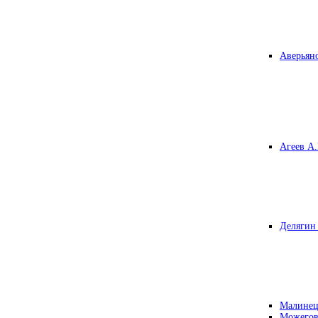
Аверьяно
Агеев А.
Делягин 
Малинец
Можегов