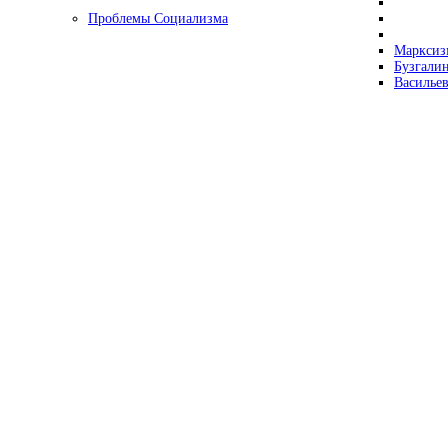
Проблемы Социализма
Марксизм
Бузгалин
Васильев