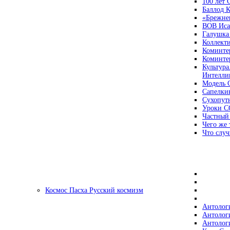
100 лет
Баллод К
«Брежне
ВОВ Иса
Галушка
Коллект
Коминте
Коминте
Культура
Интеллиг
Модель 
Сапелки
Сухопут
Уроки С
Частный
Чего же 
Что случ
Космос Пасха Русский космизм
Антолог
Антолог
Антолог