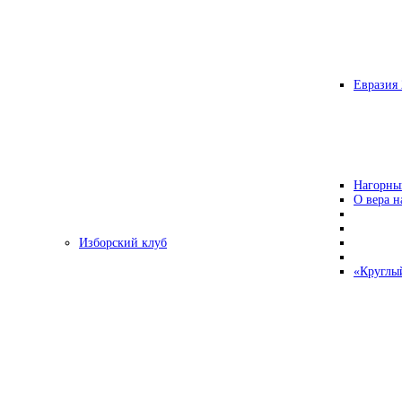
Евразия 
Нагорны
О вера н
Изборский клуб
«Круглы