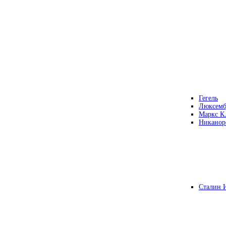
Гегель
Люксемб
Маркс К
Никанор
Сталин 