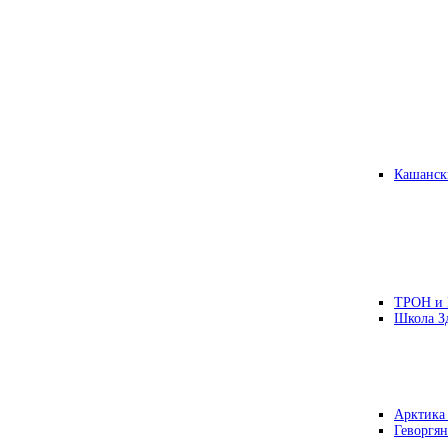
Кашанск
ТРОН и
Школа З
Арктика
Геворгян