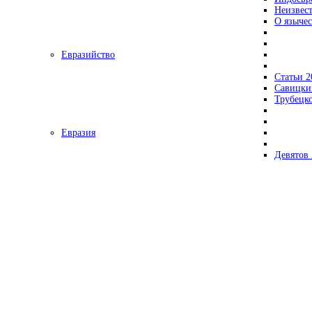
Неизвес
О язычес
Евразийство
Статьи 2
Савицки
Трубецк
Евразия
Девятов 