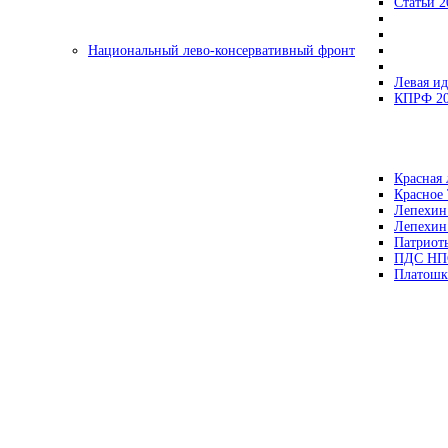
Статьи 2
Национальный лево-консервативный фронт
Левая ид
КПРФ 2
Красная 
Красное
Лепехин
Лепехин
Патриот
ПДС НП
Платошк