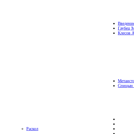
Введени
Гаубец 
Клесов А
Метаисто
Спицын
Раскол