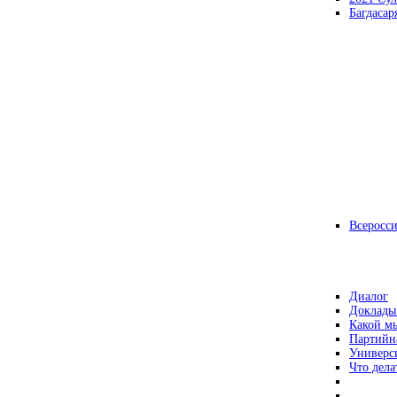
Багдасар
Всеросс
Диалог
Доклады
Какой мы
Партийн
Универс
Что дела