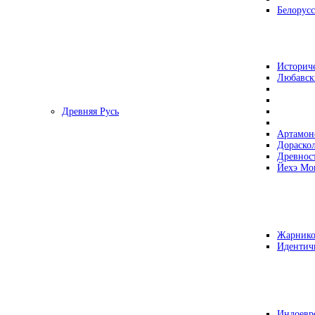
Белорусс
Историч
Любавск
Древняя Русь
Артамон
Дораско
Древнос
Йехэ Мо
Жарнико
Идентич
Индоевр