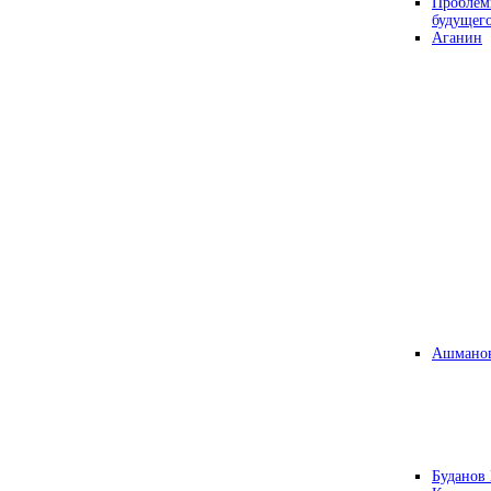
Проблем
будущег
Аганин
Ашманов
Буданов 