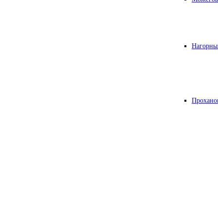
Нагорны
Прохано