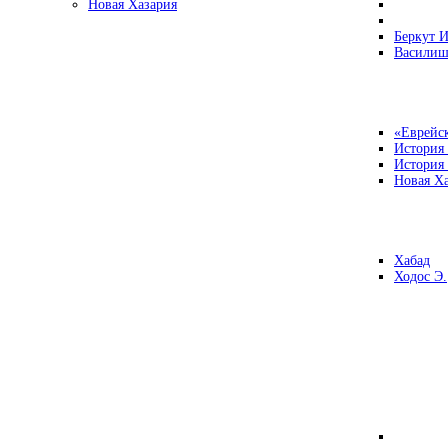
Новая Хазария
Беркут И
Василиш
«Еврейск
История
История
Новая Ха
Хабад
Ходос Э.