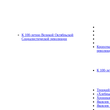
К 100-летию Великой Октябрьской
Социалистической революции
Кропотк
революц
К 100-ле
Троцкий
«Хлебны
Хроники
Яковлев
Яковлев 