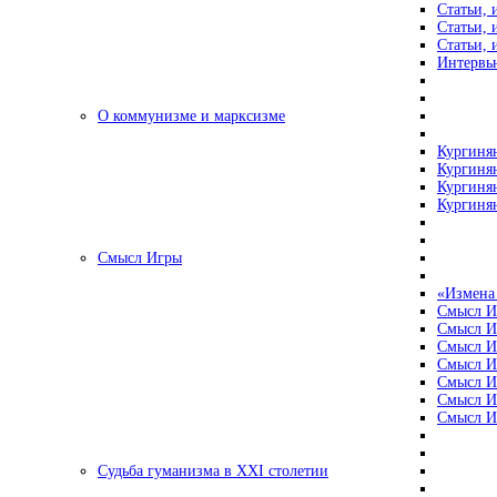
Статьи, 
Статьи, 
Статьи, 
Интервью
О коммунизме и марксизме
Кургинян
Кургинян
Кургинян
Кургинян
Смысл Игры
«Измена
Смысл И
Смысл И
Смысл И
Смысл И
Смысл И
Смысл И
Смысл И
Судьба гуманизма в XXI столетии