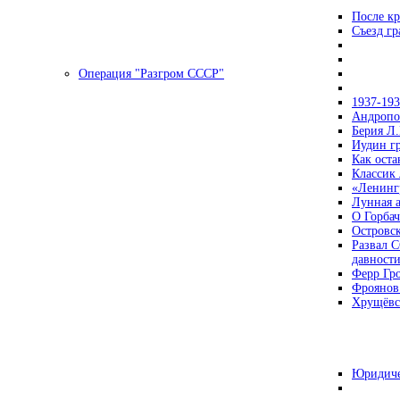
После кр
Съезд г
Операция "Разгром СССР"
1937-19
Андропов
Берия Л.
Иудин гр
Как ост
Классик
«Ленинг
Лунная 
О Горбач
Островс
Развал С
давност
Ферр Гр
Фроянов
Хрущёвск
Юридиче