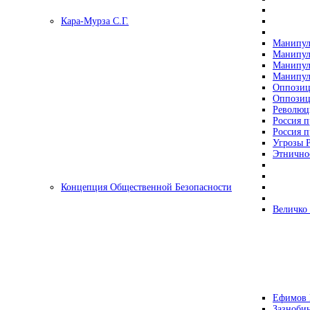
Кара-Мурза С.Г.
Манипул
Манипул
Манипул
Манипул
Оппозиц
Оппозиц
Революц
Россия п
Россия п
Угрозы Р
Этнично
Концепция Общественной Безопасности
Величко
Ефимов 
Зазнобин