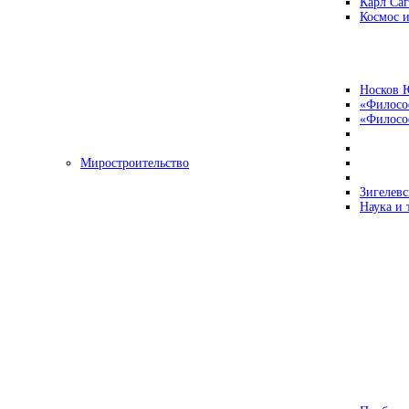
Карл Са
Космос и
Носков 
«Филосо
«Философ
Миростроительство
Зигелевс
Наука и 