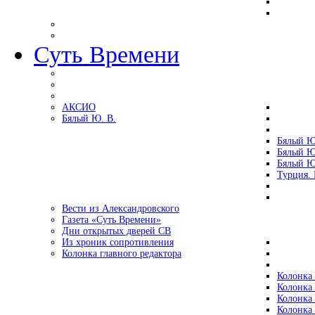
Суть Времени
АКСИО
Бялый Ю. В.
Бялый Ю
Бялый Ю
Бялый Ю
Турция.
Вести из Александровского
Газета «Суть Времени»
Дни открытых дверей СВ
Из хроник сопротивления
Колонка главного редактора
Колонка 
Колонка 
Колонка 
Колонка 