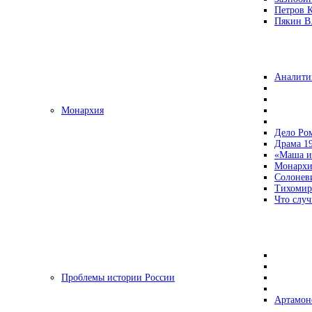
Петров 
Пякин В.
Аналити
Монархия
Дело Ро
Драма 19
«Маша и
Монархи
Солонев
Тихомир
Что случ
Проблемы истории России
Артамон