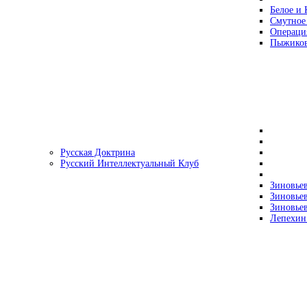
Белое и 
Смутное
Операци
Пыжиков
Русская Доктрина
Русский Интеллектуальный Клуб
Зиновьев
Зиновьев
Зиновьев
Лепехин