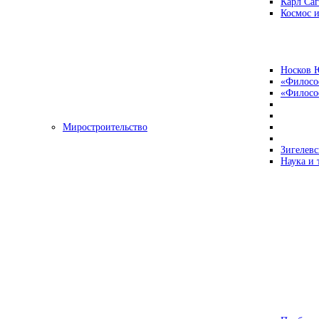
Карл Са
Космос и
Носков 
«Филосо
«Философ
Миростроительство
Зигелевс
Наука и 