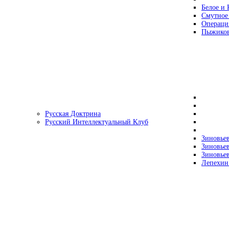
Белое и 
Смутное
Операци
Пыжиков
Русская Доктрина
Русский Интеллектуальный Клуб
Зиновьев
Зиновьев
Зиновьев
Лепехин