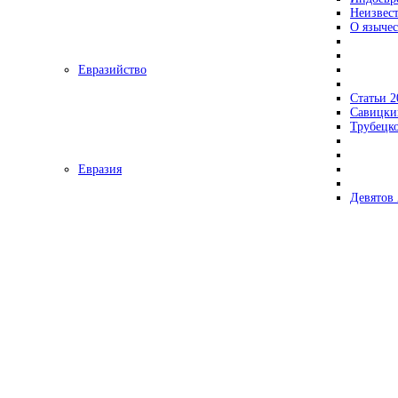
Неизвес
О язычес
Евразийство
Статьи 2
Савицки
Трубецк
Евразия
Девятов 