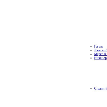
Гегель
Люксемб
Маркс К
Никанор
Сталин 