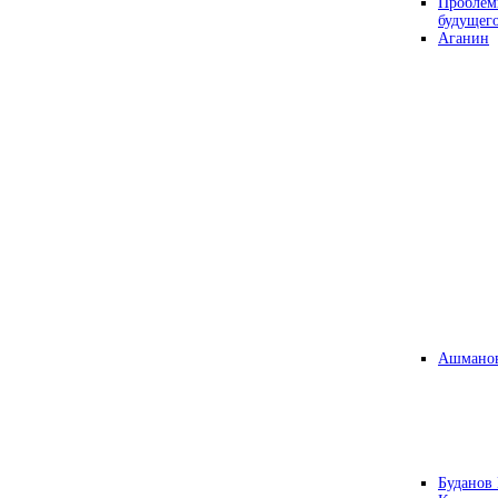
Проблем
будущег
Аганин
Ашманов
Буданов 