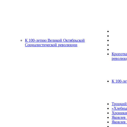
К 100-летию Великой Октябрьской
Социалистической революции
Кропотк
революц
К 100-ле
Троцкий
«Хлебны
Хроники
Яковлев
Яковлев 