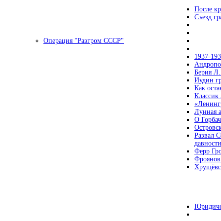
После кр
Съезд г
Операция "Разгром СССР"
1937-19
Андропов
Берия Л.
Иудин гр
Как ост
Классик
«Ленинг
Лунная 
О Горбач
Островс
Развал С
давност
Ферр Гр
Фроянов
Хрущёвск
Юридиче