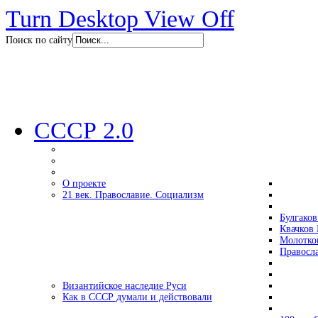
Turn Desktop View Off
Поиск по сайту
СССР 2.0
О проекте
21 век. Православие. Социализм
Булгаков
Квачков 
Молотко
Правосл
Византийское наследие Руси
Как в СССР думали и действовали