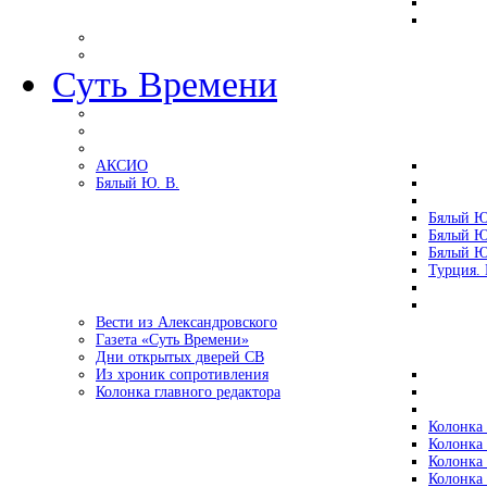
Суть Времени
АКСИО
Бялый Ю. В.
Бялый Ю
Бялый Ю
Бялый Ю
Турция.
Вести из Александровского
Газета «Суть Времени»
Дни открытых дверей СВ
Из хроник сопротивления
Колонка главного редактора
Колонка 
Колонка 
Колонка 
Колонка 