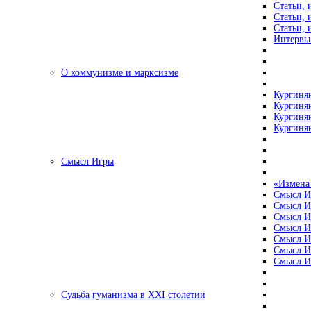
Статьи, 
Статьи, 
Статьи, 
Интервью
О коммунизме и марксизме
Кургинян
Кургинян
Кургинян
Кургинян
Смысл Игры
«Измена
Смысл И
Смысл И
Смысл И
Смысл И
Смысл И
Смысл И
Смысл И
Судьба гуманизма в XXI столетии