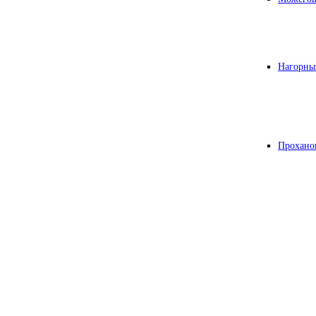
Нагорны
Прохано