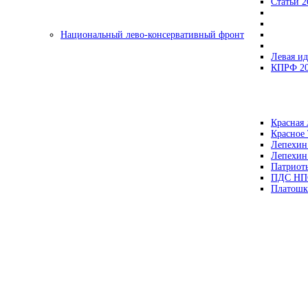
Статьи 2
Национальный лево-консервативный фронт
Левая ид
КПРФ 2
Красная 
Красное
Лепехин
Лепехин
Патриот
ПДС НП
Платошк