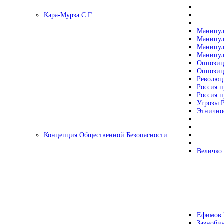
Кара-Мурза С.Г.
Манипул
Манипул
Манипул
Манипул
Оппозиц
Оппозиц
Революц
Россия п
Россия п
Угрозы Р
Этнично
Концепция Общественной Безопасности
Величко
Ефимов 
Зазнобин