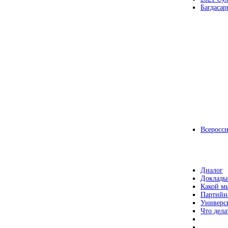
Багдасар
Всеросс
Диалог
Доклады
Какой мы
Партийн
Универс
Что дела