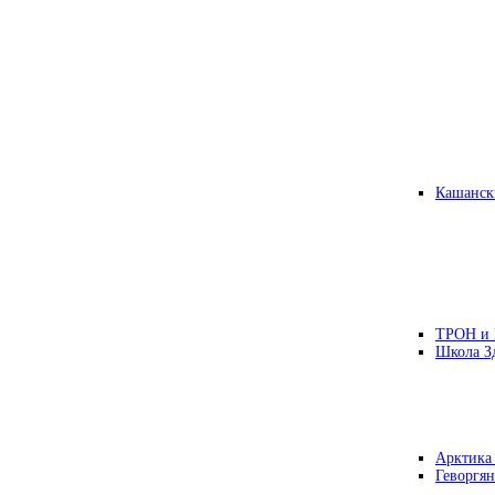
Кашанск
ТРОН и
Школа З
Арктика
Геворгян