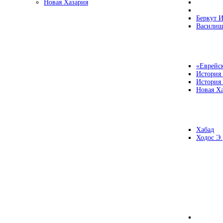
Новая Хазария
Беркут И
Василиш
«Еврейск
История
История
Новая Ха
Хабад
Ходос Э.