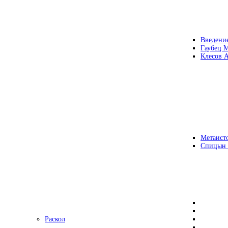
Введени
Гаубец 
Клесов А
Метаисто
Спицын
Раскол