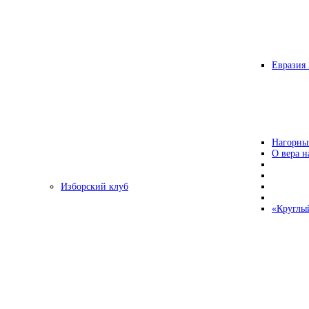
Евразия 
Нагорны
О вера н
Изборский клуб
«Круглы