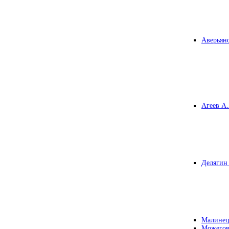
Аверьяно
Агеев А.
Делягин 
Малинец
Можегов