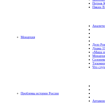
Петров 
Пякин В.
Аналити
Монархия
Дело Ро
Драма 19
«Маша и
Монархи
Солонев
Тихомир
Что случ
Проблемы истории России
Артамон