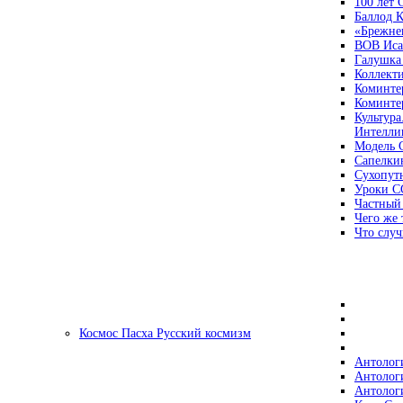
100 лет
Баллод К
«Брежне
ВОВ Иса
Галушка
Коллект
Коминте
Коминте
Культура
Интеллиг
Модель 
Сапелки
Сухопут
Уроки С
Частный
Чего же 
Что случ
Космос Пасха Русский космизм
Антолог
Антолог
Антолог