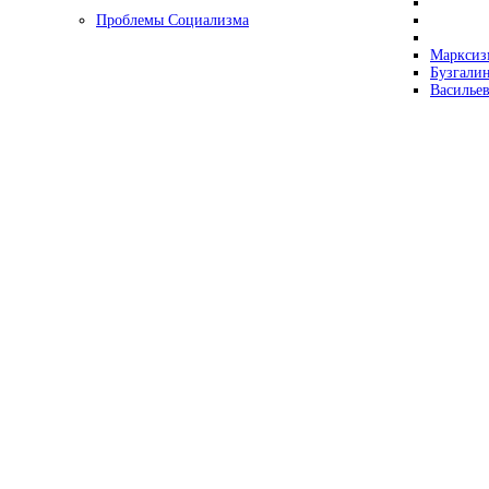
Проблемы Социализма
Марксизм
Бузгалин
Васильев