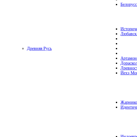
Белорусс
Историч
Любавск
Древняя Русь
Артамон
Дораско
Древнос
Йехэ Мо
Жарнико
Идентич
Индоевр