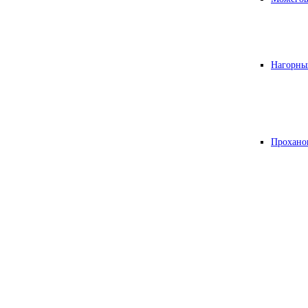
Нагорны
Прохано