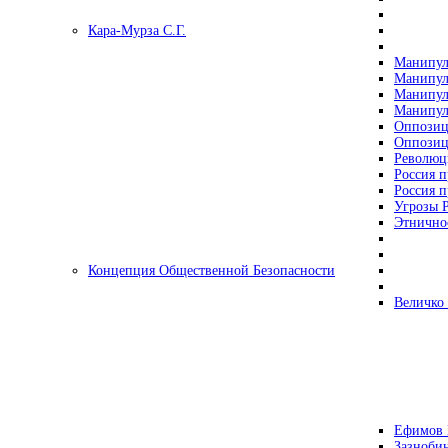
Кара-Мурза С.Г.
Манипул
Манипул
Манипул
Манипул
Оппозиц
Оппозиц
Революц
Россия п
Россия п
Угрозы Р
Этнично
Концепция Общественной Безопасности
Величко
Ефимов 
Зазнобин