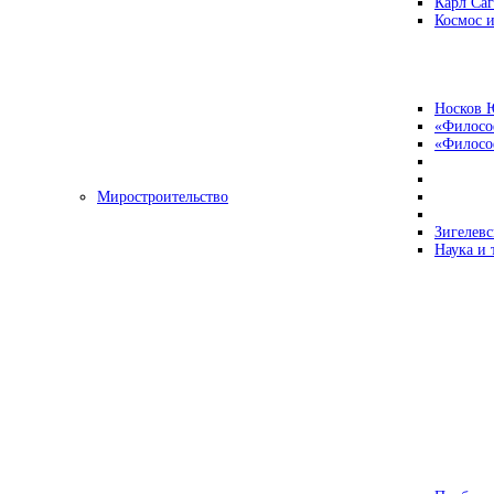
Карл Са
Космос и
Носков 
«Филосо
«Философ
Миростроительство
Зигелевс
Наука и 