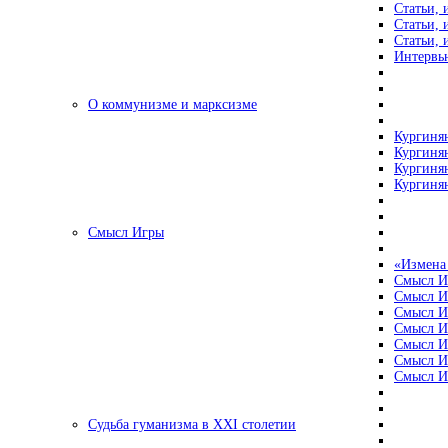
Статьи, 
Статьи, 
Статьи, 
Интервью
О коммунизме и марксизме
Кургинян
Кургинян
Кургинян
Кургинян
Смысл Игры
«Измена
Смысл И
Смысл И
Смысл И
Смысл И
Смысл И
Смысл И
Смысл И
Судьба гуманизма в XXI столетии