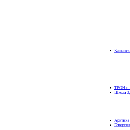
Кашанск
ТРОН и
Школа З
Арктика
Геворгян