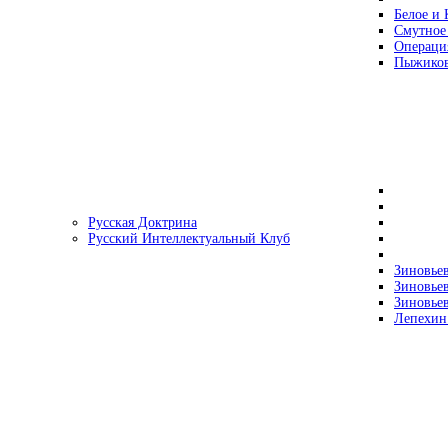
Белое и 
Смутное
Операци
Пыжиков
Русская Доктрина
Русский Интеллектуальный Клуб
Зиновьев
Зиновьев
Зиновьев
Лепехин