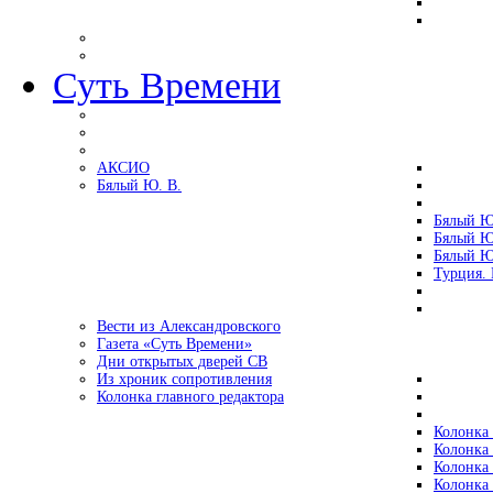
Суть Времени
АКСИО
Бялый Ю. В.
Бялый Ю
Бялый Ю
Бялый Ю
Турция.
Вести из Александровского
Газета «Суть Времени»
Дни открытых дверей СВ
Из хроник сопротивления
Колонка главного редактора
Колонка 
Колонка 
Колонка 
Колонка 