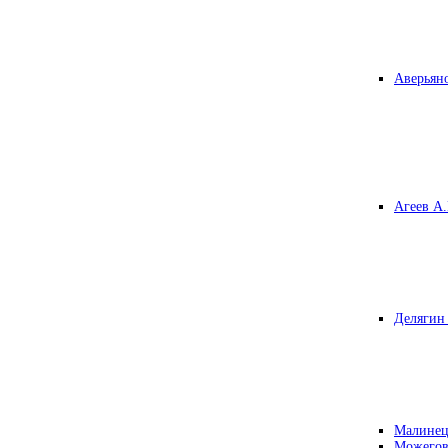
Аверьяно
Агеев А.
Делягин 
Малинец
Можегов