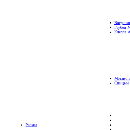
Введени
Гаубец 
Клесов А
Метаисто
Спицын
Раскол