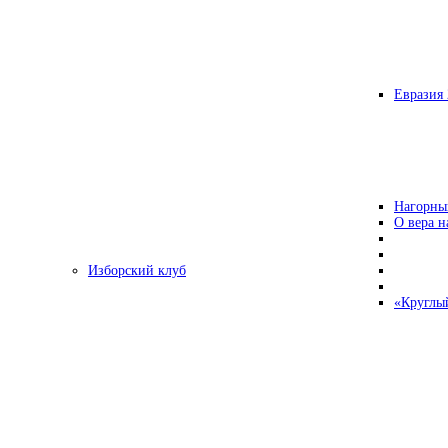
Евразия 
Нагорны
О вера н
Изборский клуб
«Круглы