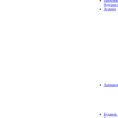
Проблем
будущег
Аганин
Ашманов
Буданов 