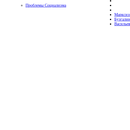
Проблемы Социализма
Марксизм
Бузгалин
Васильев