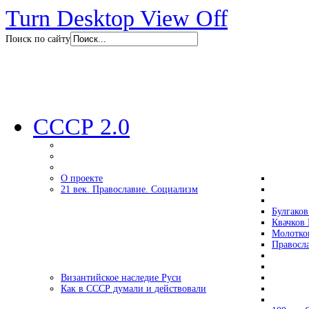
Turn Desktop View Off
Поиск по сайту
СССР 2.0
О проекте
21 век. Православие. Социализм
Булгаков
Квачков 
Молотко
Правосл
Византийское наследие Руси
Как в СССР думали и действовали