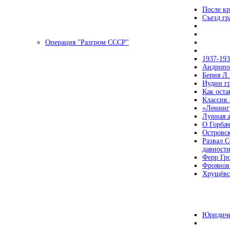
После кр
Съезд г
Операция "Разгром СССР"
1937-19
Андропов
Берия Л.
Иудин гр
Как ост
Классик
«Ленинг
Лунная 
О Горбач
Островс
Развал С
давност
Ферр Гр
Фроянов
Хрущёвск
Юридиче