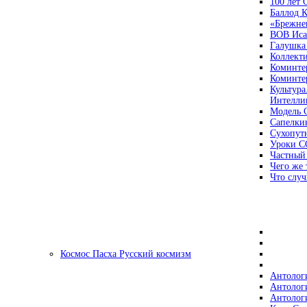
100 лет
Баллод К
«Брежне
ВОВ Иса
Галушка
Коллект
Коминте
Коминте
Культура
Интеллиг
Модель 
Сапелки
Сухопут
Уроки С
Частный
Чего же 
Что случ
Космос Пасха Русский космизм
Антолог
Антолог
Антолог