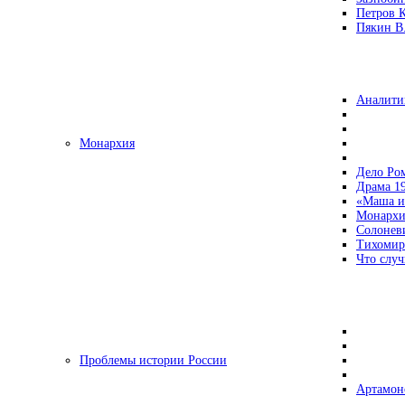
Петров 
Пякин В.
Аналити
Монархия
Дело Ро
Драма 19
«Маша и
Монархи
Солонев
Тихомир
Что случ
Проблемы истории России
Артамон