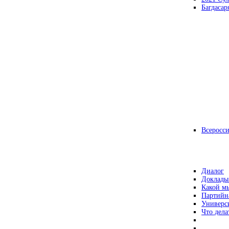
Багдасар
Всеросс
Диалог
Доклады
Какой мы
Партийн
Универс
Что дела