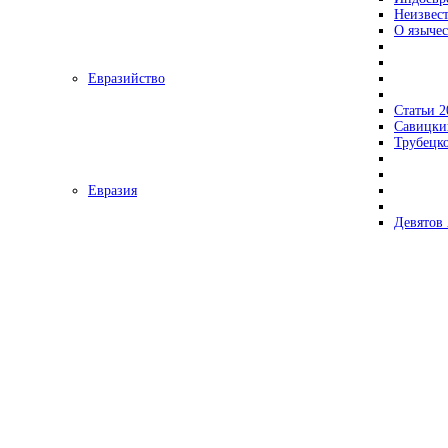
Неизвес
О язычес
Евразийство
Статьи 2
Савицки
Трубецк
Евразия
Девятов 