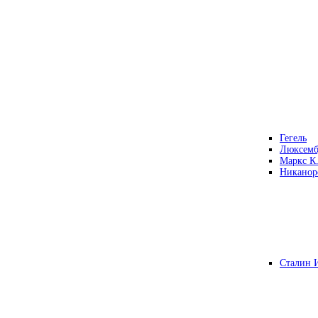
Гегель
Люксемб
Маркс К
Никанор
Сталин 