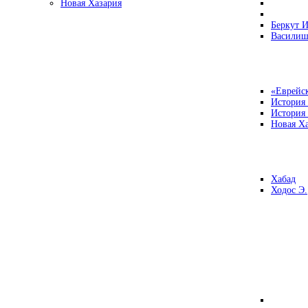
Новая Хазария
Беркут И
Василиш
«Еврейск
История
История
Новая Ха
Хабад
Ходос Э.