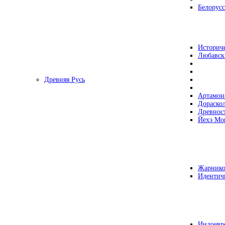
Белорусс
Историч
Любавск
Древняя Русь
Артамон
Дораско
Древнос
Йехэ Мо
Жарнико
Идентич
Индоевр