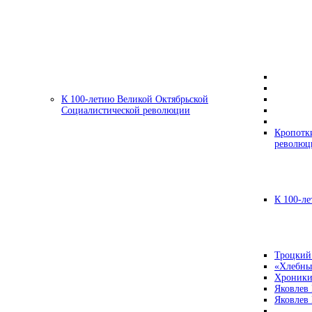
К 100-летию Великой Октябрьской
Социалистической революции
Кропотк
революц
К 100-ле
Троцкий
«Хлебны
Хроники
Яковлев
Яковлев 