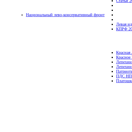
Статьи 2
Национальный лево-консервативный фронт
Левая ид
КПРФ 2
Красная 
Красное
Лепехин
Лепехин
Патриот
ПДС НП
Платошк