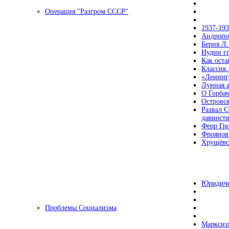
Операция "Разгром СССР"
1937-19
Андропов
Берия Л.
Иудин гр
Как ост
Классик
«Ленинг
Лунная 
О Горбач
Островс
Развал С
давност
Ферр Гр
Фроянов
Хрущёвск
Юридиче
Проблемы Социализма
Марксизм