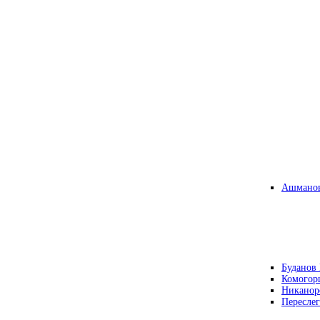
Ашманов
Буданов 
Комогор
Никанор
Переслег