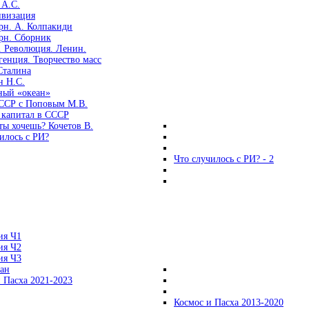
 А.С.
ивизация
рн. А. Колпакиди
рн. Сборник
. Революция. Ленин.
енция. Творчество масс
Сталина
н Н.С.
ный «океан»
ССР с Поповым М.В.
 капитал в СССР
ты хочешь? Кочетов В.
илось с РИ?
Что случилось с РИ? - 2
ия Ч1
ия Ч2
ия Ч3
ган
 Пасха 2021-2023
Космос и Пасха 2013-2020