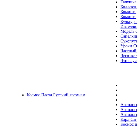
Галушка
Коллект
Коминте
Коминте
Культура
Интеллиг
Модель 
Сапелки
Сухопут
Уроки С
Частный
Чего же 
Что случ
Космос Пасха Русский космизм
Антолог
Антолог
Антолог
Карл Са
Космос и