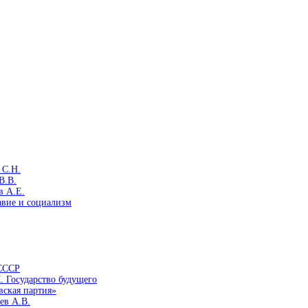
 С.Н.
В.В.
в А.Е.
авие и социализм
 СССР
. Государство будущего
вская партия»
ев А.В.