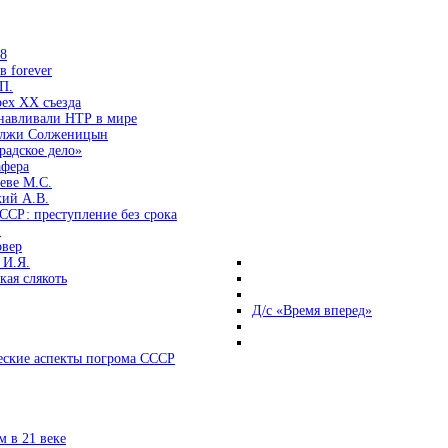
38
 forever
П.
ех ХХ съезда
анавливали НТР в мире
 лжи Солженицын
радское дело»
афера
еве М.С.
кий А.В.
ССР: преступление без срока
и
овер
 И.Я.
ая слякоть
Д/с «Время вперед»
ские аспекты погрома СССР
 в 21 веке