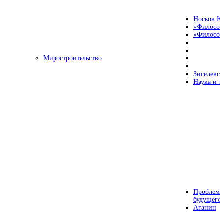
Носков 
«Филосо
«Философ
Миростроительство
Зигелевс
Наука и 
Проблем
будущег
Аганин