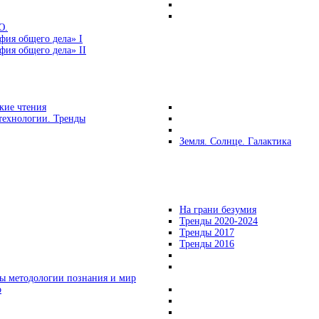
Ю.
фия общего дела» I
ия общего дела» II
кие чтения
технологии. Тренды
Земля. Солнце. Галактика
На грани безумия
Тренды 2020-2024
Тренды 2017
Тренды 2016
ы методологии познания и мир
о