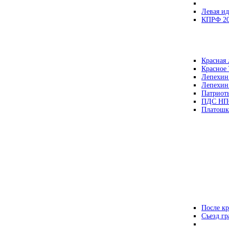
Левая ид
КПРФ 2
Красная 
Красное
Лепехин
Лепехин
Патриот
ПДС НП
Платошк
После кр
Съезд г