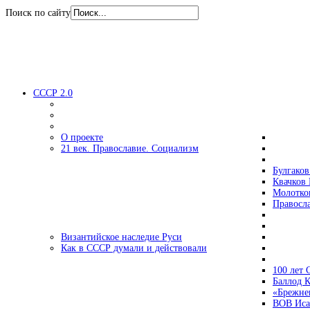
Поиск по сайту
СССР 2.0
О проекте
21 век. Православие. Социализм
Булгаков
Квачков 
Молотко
Правосл
Византийское наследие Руси
Как в СССР думали и действовали
100 лет
Баллод К
«Брежне
ВОВ Иса