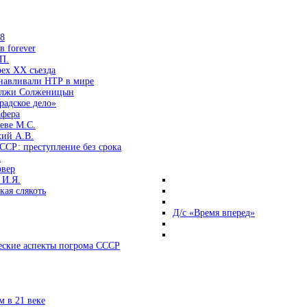
38
 forever
П.
ех ХХ съезда
анавливали НТР в мире
 лжи Солженицын
радское дело»
афера
еве М.С.
кий А.В.
ССР: преступление без срока
и
овер
 И.Я.
ая слякоть
Д/с «Время вперед»
ские аспекты погрома СССР
 в 21 веке