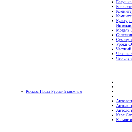
Галушка
Коллект
Коминте
Коминте
Культура
Интеллиг
Модель 
Сапелки
Сухопут
Уроки С
Частный
Чего же 
Что случ
Космос Пасха Русский космизм
Антолог
Антолог
Антолог
Карл Са
Космос и