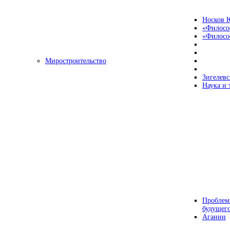
Носков 
«Филосо
«Философ
Миростроительство
Зигелевс
Наука и 
Проблем
будущег
Аганин