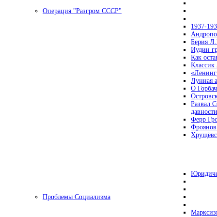
Операция "Разгром СССР"
1937-19
Андропов
Берия Л.
Иудин гр
Как ост
Классик
«Ленинг
Лунная 
О Горбач
Островс
Развал С
давност
Ферр Гр
Фроянов
Хрущёвск
Юридиче
Проблемы Социализма
Марксизм