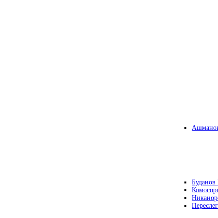
Ашманов
Буданов 
Комогор
Никанор
Переслег