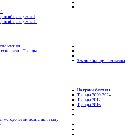
Ю.
фия общего дела» I
ия общего дела» II
кие чтения
технологии. Тренды
Земля. Солнце. Галактика
На грани безумия
Тренды 2020-2024
Тренды 2017
Тренды 2016
ы методологии познания и мир
о