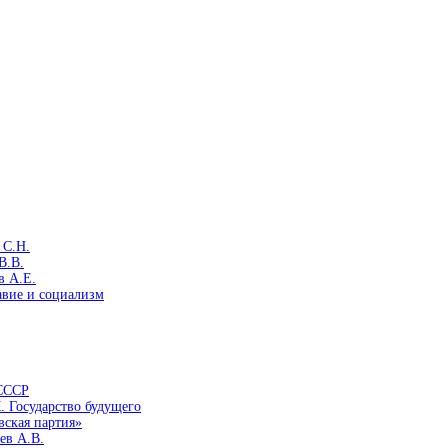
 С.Н.
В.В.
в А.Е.
авие и социализм
 СССР
. Государство будущего
вская партия»
ев А.В.