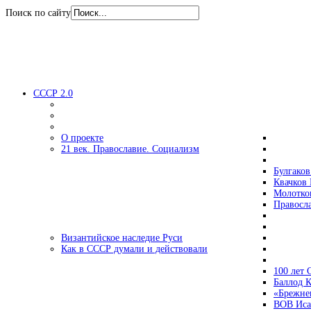
Поиск по сайту
СССР 2.0
О проекте
21 век. Православие. Социализм
Булгаков
Квачков 
Молотко
Правосл
Византийское наследие Руси
Как в СССР думали и действовали
100 лет
Баллод К
«Брежне
ВОВ Иса