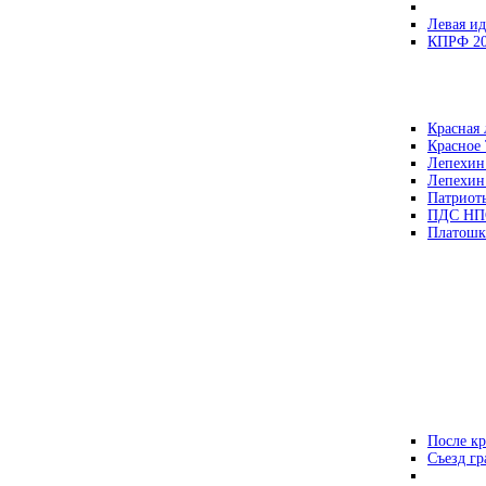
Левая ид
КПРФ 2
Красная 
Красное
Лепехин
Лепехин
Патриот
ПДС НП
Платошк
После кр
Съезд г