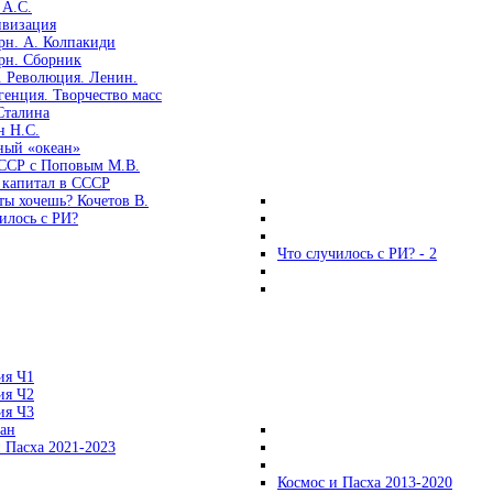
 А.С.
ивизация
рн. А. Колпакиди
рн. Сборник
. Революция. Ленин.
енция. Творчество масс
Сталина
н Н.С.
ный «океан»
ССР с Поповым М.В.
 капитал в СССР
ты хочешь? Кочетов В.
илось с РИ?
Что случилось с РИ? - 2
ия Ч1
ия Ч2
ия Ч3
ган
 Пасха 2021-2023
Космос и Пасха 2013-2020