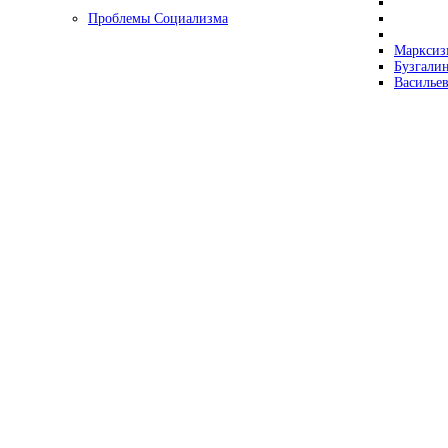
Проблемы Социализма
Марксизм
Бузгалин
Васильев