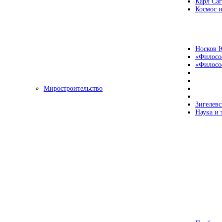
Карл Са
Космос и
Носков 
«Филосо
«Философ
Миростроительство
Зигелевс
Наука и 