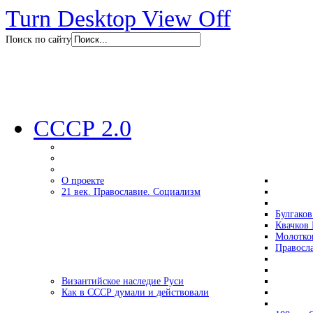
Turn Desktop View Off
Поиск по сайту
СССР 2.0
О проекте
21 век. Православие. Социализм
Булгаков
Квачков 
Молотко
Правосл
Византийское наследие Руси
Как в СССР думали и действовали