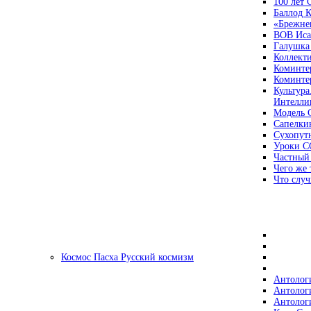
100 лет
Баллод К
«Брежне
ВОВ Иса
Галушка
Коллект
Коминте
Коминте
Культура
Интеллиг
Модель 
Сапелки
Сухопут
Уроки С
Частный
Чего же 
Что случ
Космос Пасха Русский космизм
Антолог
Антолог
Антолог