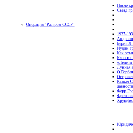
После кр
Съезд г
Операция "Разгром СССР"
1937-19
Андропов
Берия Л.
Иудин гр
Как ост
Классик
«Ленинг
Лунная 
О Горбач
Островс
Развал С
давност
Ферр Гр
Фроянов
Хрущёвск
Юридиче