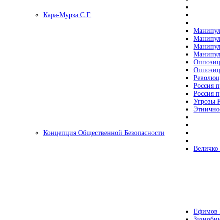
Кара-Мурза С.Г.
Манипул
Манипул
Манипул
Манипул
Оппозиц
Оппозиц
Революц
Россия п
Россия п
Угрозы Р
Этнично
Концепция Общественной Безопасности
Величко
Ефимов 
Зазнобин