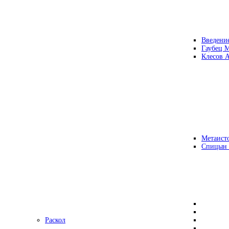
Введени
Гаубец 
Клесов А
Метаисто
Спицын
Раскол