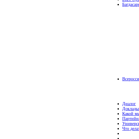
Багдасар
Всеросс
Диалог
Доклады
Какой мы
Партийн
Универс
Что дела