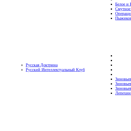
Белое и 
Смутное
Операци
Пыжиков
Русская Доктрина
Русский Интеллектуальный Клуб
Зиновьев
Зиновьев
Зиновьев
Лепехин