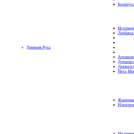
Белорусс
Историч
Любавск
Древняя Русь
Артамон
Дораско
Древнос
Йехэ Мо
Жарнико
Идентич
Индоевр