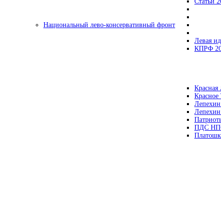
Статьи 2
Национальный лево-консервативный фронт
Левая ид
КПРФ 2
Красная 
Красное
Лепехин
Лепехин
Патриот
ПДС НП
Платошк