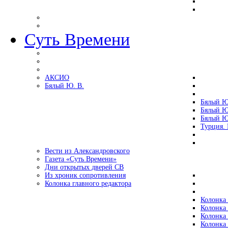
Суть Времени
АКСИО
Бялый Ю. В.
Бялый Ю
Бялый Ю
Бялый Ю
Турция.
Вести из Александровского
Газета «Суть Времени»
Дни открытых дверей СВ
Из хроник сопротивления
Колонка главного редактора
Колонка 
Колонка 
Колонка 
Колонка 