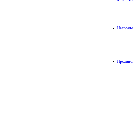
Нагорны
Прохано