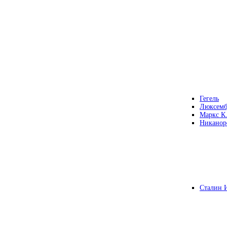
Гегель
Люксемб
Маркс К
Никанор
Сталин 