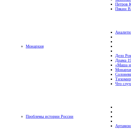
Петров 
Пякин В.
Аналити
Монархия
Дело Ро
Драма 19
«Маша и
Монархи
Солонев
Тихомир
Что случ
Проблемы истории России
Артамон