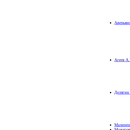
Аверьяно
Агеев А.
Делягин 
Малинец
Можегов