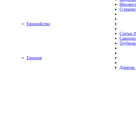
Неизвес
О язычес
Евразийство
Статьи 2
Савицки
Трубецк
Евразия
Девятов 