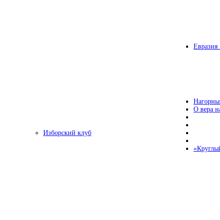
Евразия 
Нагорны
О вера н
Изборский клуб
«Круглы