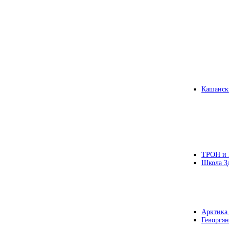
Кашанск
ТРОН и
Школа З
Арктика
Геворгян