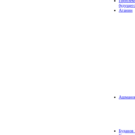
Проблем
будущег
Аганин
Ашманов
Буданов 