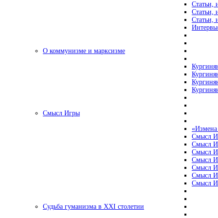
Статьи, 
Статьи, 
Статьи, 
Интервью
О коммунизме и марксизме
Кургинян
Кургинян
Кургинян
Кургинян
Смысл Игры
«Измена
Смысл И
Смысл И
Смысл И
Смысл И
Смысл И
Смысл И
Смысл И
Судьба гуманизма в XXI столетии